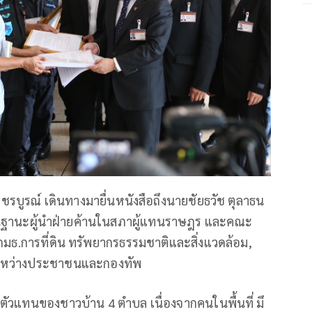
พชรบูรณ์ เดินทางมายื่นหนังสือถึงนายชัยธวัช ตุลาธน
ในฐานะผู้นำฝ่ายค้านในสภาผู้แทนราษฎร และคณะ
มธ.การที่ดิน ทรัพยากรธรรมชาติและสิ่งแวดล้อม,
 ระหว่างประชาชนและกองทัพ
ัวแทนของชาวบ้าน 4 ตำบล เนื่องจากคนในพื้นที่ มึ