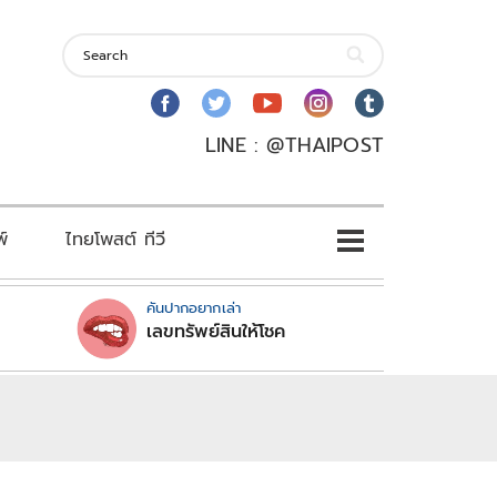
LINE : @THAIPOST
พ์
ไทยโพสต์ ทีวี
คันปากอยากเล่า
เลขทรัพย์สินให้โชค