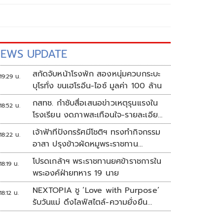
EWS UPDATE
สกัดจับหน้าโรงพัก สองหนุ่มควบกระบะ
19:29 น.
บุโรทั่ง ขนเฮโรอีน-ไอซ์ มูลค่า 100 ล้าน
กสทช. กำชับสื่อเสนอข่าวเหตุรุนแรงใน
18:52 น.
โรงเรียน งดภาพสะเทือนใจ-รายละเอียด
เสี่ยงเลียนแบบ
เจ้าฟ้าทีปังกรรัศมีโชติฯ ทรงทำกิจกรรม
18:22 น.
อาสา ปรุงข้าวผัดหมูพระราชทาน
ประชาชน
โปรดเกล้าฯ พระราชทานยศข้าราชการใน
18:19 น.
พระองค์ฝ่ายทหาร 19 นาย
NEXTOPIA ชู ‘Love with Purpose’
18:12 น.
รับวันแม่ ดึงไลฟ์สไตล์-ความยั่งยืน
สร้างประสบการณ์ช้อปปิงมีความหมาย