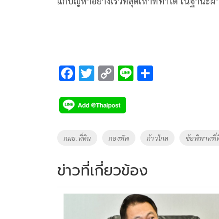
แก้ปัญหาอย่างเร็วที่สุดเท่าที่ทำได้ ในฐานะฝ่
F
T
C
Li
S
ac
wi
o
n
h
e
tt
p
e
ar
b
er
y
e
o
Li
Tags
กมธ.ที่ดิน
กองทัพ
ก้าวไกล
ข้อพิพาทที่
o
n
k
k
ข่าวที่เกี่ยวข้อง