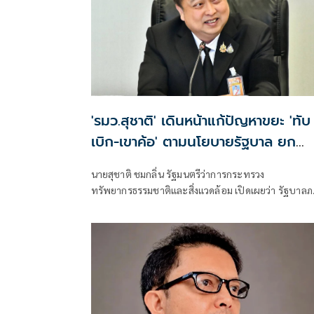
'รมว.สุชาติ' เดินหน้าแก้ปัญหาขยะ 'ทับ
เบิก-เขาค้อ' ตามนโยบายรัฐบาล ยก
ระดับสู่แหล่งท่องเที่ยวคาร์บอนต่ำ สร้
นายสุชาติ ชมกลิ่น รัฐมนตรีว่าการกระทรวง
รายได้ควบคู่รักษาสิ่งแวดล้อม
ทรัพยากรธรรมชาติและสิ่งแวดล้อม เปิดเผยว่า รัฐบาล
ใต้การนำของนายอนุทิน ชาญวีรกูล นายกรัฐมนตรี ให้
ความสำคัญกับการบริหารจัดการทรัพยากรธรรมชาติแ
สิ่งแวดล้อมควบคู่กับการพัฒนาเศรษฐกิจและการท่อง
เที่ยวอย่างยั่งยืน