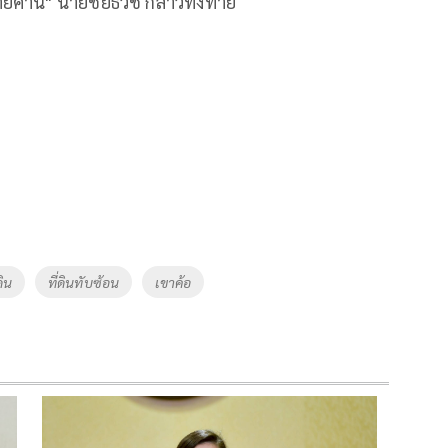
ายค้าน" นายชัยธวัช กล่าวทิ้งท้าย
ดิน
ที่ดินทับซ้อน
เขาค้อ