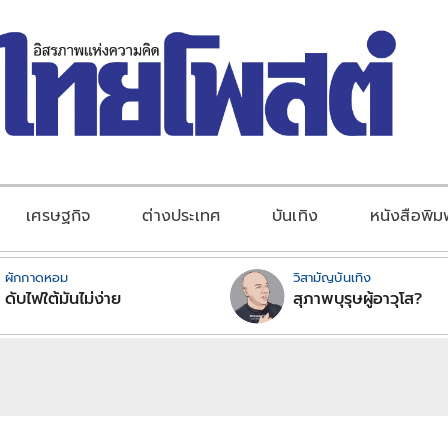
เศรษฐกิจ
ต่างประเทศ
บันเทิง
หนังสือพิม
ผักกาดหอม
วิสามัญบันเทิง
ดับไฟใต้มันไม่ง่าย
สุภาพบุรุษผู้อาวุโส?