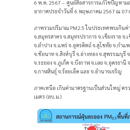
6 พ.ค. 2567 – ศูนย์สื่อสารการแก้ไขปัญ
อากาศประจำวันที่ 6 พฤษภาคม 2567 ณ 07:00
ภาพรวมปริมาณ PM2.5 ในประเทศพบเกินค่าม
จ.สมุทรสาคร จ.สมุทรปราการ จ.เชียงราย จ.เช
จ.ลำปาง จ.แพร่ จ.อุตรดิตถ์ จ.สุโขทัย จ.กำแ
จ.ชัยนาท จ.สิงห์บุรี จ.อ่างทอง จ.สุพรรณบุรี
จ.ระยอง จ.ภูเก็ต จ.บึงกาฬ จ.เลย จ.อุดรธา
จ.กาฬสินธุ์ จ.ร้อยเอ็ด และ จ.อำนาจเจริญ
ภาคเหนือ เกินค่ามาตรฐานเป็นส่วนใหญ่ ตรวจว
เมตร (ลบ.ม.)