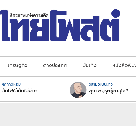
เศรษฐกิจ
ต่างประเทศ
บันเทิง
หนังสือพิม
ผักกาดหอม
วิสามัญบันเทิง
ดับไฟใต้มันไม่ง่าย
สุภาพบุรุษผู้อาวุโส?