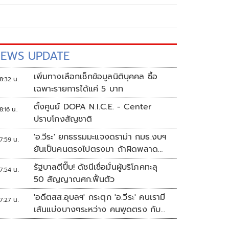
EWS UPDATE
เพิ่มทางเลือกเช็กข้อมูลนิติบุคคล ซื้อ
8:32 น.
เฉพาะรายการได้แค่ 5 บาท
ตั้งศูนย์ DOPA N.I.C.E. - Center
8:16 น.
ปราบโกงสัญชาติ
'อ.วีระ' ยกธรรมมะแจงดราม่า กมธ.งบฯ
7:59 น.
ยันเป็นคนตรงไปตรงมา ถ้าผิดพลาด
พร้อมขอโทษ
รัฐบาลตีปี๊บ! ดัชนีเชื่อมั่นผู้บริโภคทะลุ
7:54 น.
50 สัญญาณศก.ฟื้นตัว
'อดีตสส.อุบลฯ' กระตุก 'อ.วีระ' คนเรามี
7:27 น.
เส้นแบ่งบางๆระหว่าง คนพูดตรง กับ
คนมีมารยาท