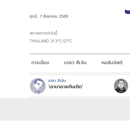
ศุกร์, 7 สิงหาคม 2569
สภาพอากาศวันนี้
THAILAND 31.3°C/27°C
การเมือง
เปลว สีเงิน
คอลัมนิสต์
เปลว สีเงิน
‘เรามาอวยกันเถิด’