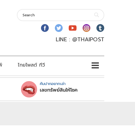
LINE : @THAIPOST
พ์
ไทยโพสต์ ทีวี
คันปากอยากเล่า
เลขทรัพย์สินให้โชค