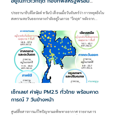
อยู่ในภาวะวิกฤต กองทัพสหรัฐพร้อม
ตอบโต้ความก้าวร้าว
ประธานาธิบดีโดนัลด์ ทรัมป์ เตือนเมื่อวันจันทร์ว่า การหยุดยิงใน
สงครามตะวันออกกลางกำลังอยู่ในภาวะ "วิกฤต" หลังจาก
ปฏิเสธข้อเสนอโต้กลับล่าสุดจากอิหร่าน ซึ่งระบุว่ากองทัพ
พร้อมที่จะตอบโต้ต่อการกระทำที่ก้าวร้าวใดๆ
เช็กเลย! ค่าฝุ่น PM2.5 ทั่วไทย พร้อมคาด
การณ์ 7 วันข้างหน้า
ศูนย์สื่อสารการแก้ไขปัญหามลพิษทางอากาศ รายงานการ