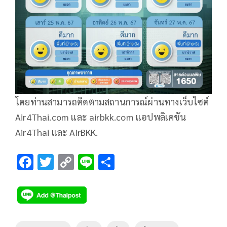
โดยท่านสามารถติดตามสถานการณ์ผ่านทางเว็บไซต์
Air4Thai.com และ airbkk.com แอปพลิเคชัน
Air4Thai และ AirBKK.
F
T
C
Li
S
ac
wi
o
n
h
e
tt
p
e
ar
b
er
y
e
o
Li