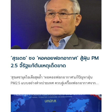
ติดตั้งเพิ่มระบบไมโครเวฟสำหรับเชื่อมต่อฉุกเฉิน พร้อมยก
ระดับการจัดการความร้อนและฝุ่น PM2.5 ในสถานีฐาน
‘สุรเดช’ ชง ‘หอคอยฟอกอากาศ’ สู้ฝุ่น PM
2.5 จี้รัฐแก้ต้นเหตุเด็ดขาด
'สุรเดช'ผุดไอเดียสุดล้ำ 'หอคอยฟอกอากาศ'แก้ปัญหาฝุ่น
PM2.5 แบบอย่างต่างประเทศ ควบคู่เครื่องฟอกอากาศจาก
โครงการฟ้าใส ไทยผลิตเอง จี้รัฐบาลแก้ที่ต้นเหตุ 'จริงใจแก้
ปัญหา จริงจังจัดการเด็ดขาด' บังคับ