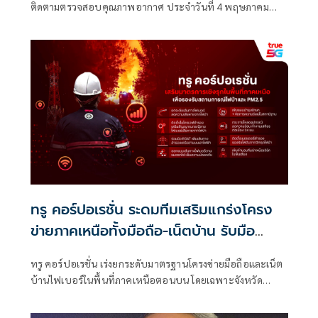
ติดตามตรวจสอบคุณภาพอากาศ ประจำวันที่ 4 พฤษภาคม
2569 ณ 07:00 น. สรุปดังนี้
ทรู คอร์ปอเรชั่น ระดมทีมเสริมแกร่งโครง
ข่ายภาคเหนือทั้งมือถือ-เน็ตบ้าน รับมือ
วิกฤตไฟป่า-PM2.5 ย้ำสื่อสารต้องพร้อมใน
ทรู คอร์ปอเรชั่น เร่งยกระดับมาตรฐานโครงข่ายมือถือและเน็ต
ทุกสถานการณ์ฉุกเฉิน
บ้านไฟเบอร์ในพื้นที่ภาคเหนือตอนบน โดยเฉพาะจังหวัด
เชียงใหม่ แม่ฮ่องสอน เพื่อให้การสื่อสารยังคงทำงานได้อย่างต่อ
เนื่องในทุกสถานการณ์วิกฤต ทั้งเสริมเส้นทางไฟเบอร์ออฟติก