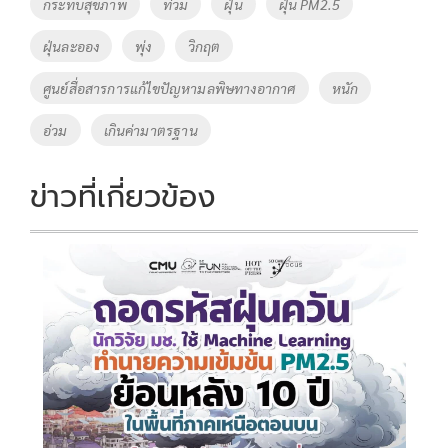
Tags
กระทบสุขภาพ
ท่วม
ฝุ่น
ฝุ่น PM2.5
o
n
ฝุ่นละออง
พุ่ง
วิกฤต
k
k
ศูนย์สื่อสารการแก้ไขปัญหามลพิษทางอากาศ
หนัก
อ่วม
เกินค่ามาตรฐาน
ข่าวที่เกี่ยวข้อง