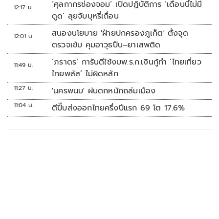
‘ศุลกากรช่องจอม’ เปิดปฏิบัติการ ‘เดือนนี้ไม่มี
12:17 น.
ดูด’ ลุยจับบุหรี่เถื่อน
สนองนโยบาย 'ฝ่ายปกครองภูเก็ต' ตั้งจุด
12:01 น.
ตรวจเข้ม คุมอาวุธปืน–ยาเสพติด
‘ภราดร’ การันตีใช้งบพ.ร.ก.เงินกู้ทำ ‘ไทยเที่ยว
11:49 น.
ไทยพลัส’ ไม่ผิดหลัก
11:27 น.
'นครพนม' ฝนตกหนักถล่มเมือง
11:04 น.
ตีปี๊บส่งออกไทยครึ่งปีแรก 69 โต 17.6%