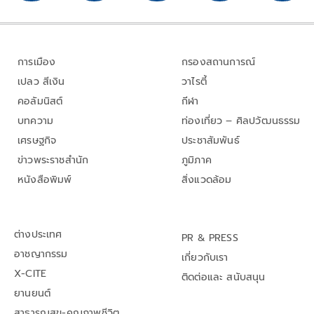
การเมือง
กรองสถานการณ์
เปลว สีเงิน
วาไรตี้
คอลัมนิสต์
กีฬา
บทความ
ท่องเที่ยว – ศิลปวัฒนธรรม
เศรษฐกิจ
ประชาสัมพันธ์
ข่าวพระราชสำนัก
ภูมิภาค
หนังสือพิมพ์
สิ่งแวดล้อม
ต่างประเทศ
PR & PRESS
อาชญากรรม
เกี่ยวกับเรา
X-CITE
ติดต่อและ สนับสนุน
ยานยนต์
สาธารณสุข-คุณภาพชีวิต