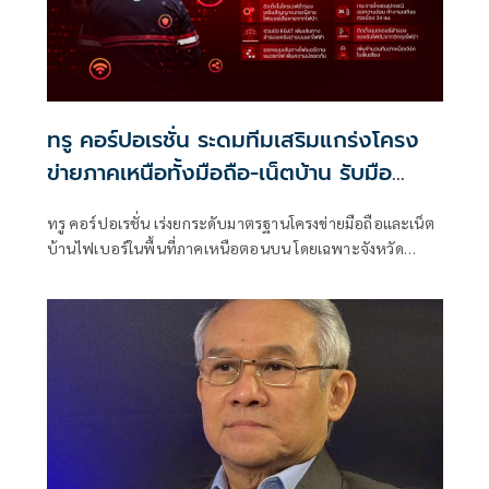
ทรู คอร์ปอเรชั่น ระดมทีมเสริมแกร่งโครง
ข่ายภาคเหนือทั้งมือถือ-เน็ตบ้าน รับมือ
วิกฤตไฟป่า-PM2.5 ย้ำสื่อสารต้องพร้อมใน
ทรู คอร์ปอเรชั่น เร่งยกระดับมาตรฐานโครงข่ายมือถือและเน็ต
ทุกสถานการณ์ฉุกเฉิน
บ้านไฟเบอร์ในพื้นที่ภาคเหนือตอนบน โดยเฉพาะจังหวัด
เชียงใหม่ แม่ฮ่องสอน เพื่อให้การสื่อสารยังคงทำงานได้อย่างต่อ
เนื่องในทุกสถานการณ์วิกฤต ทั้งเสริมเส้นทางไฟเบอร์ออฟติก
ติดตั้งเพิ่มระบบไมโครเวฟสำหรับเชื่อมต่อฉุกเฉิน พร้อมยก
ระดับการจัดการความร้อนและฝุ่น PM2.5 ในสถานีฐาน