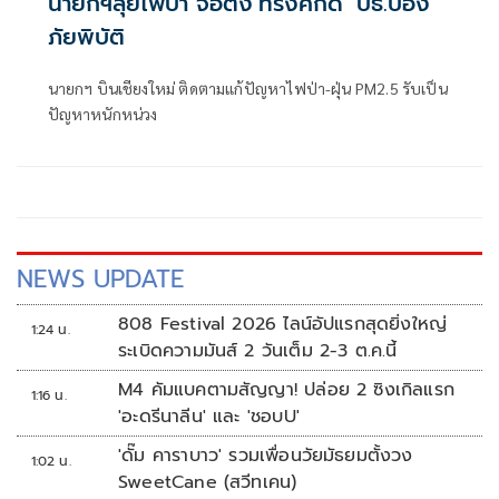
นายกฯลุยไฟป่า จ่อตั้ง‘ทรงศักดิ์’ ปธ.ป้อง
ภัยพิบัติ
นายกฯ บินเชียงใหม่ ติดตามแก้ปัญหาไฟป่า-ฝุ่น PM2.5 รับเป็น
ปัญหาหนักหน่วง
NEWS UPDATE
808 Festival 2026 ไลน์อัปแรกสุดยิ่งใหญ่
1:24 น.
ระเบิดความมันส์ 2 วันเต็ม 2-3 ต.ค.นี้
M4 คัมแบคตามสัญญา! ปล่อย 2 ซิงเกิลแรก
1:16 น.
'อะดรีนาลีน' และ 'ชอบU'
'ดั๊ม คาราบาว' รวมเพื่อนวัยมัธยมตั้งวง
1:02 น.
SweetCane (สวีทเคน)