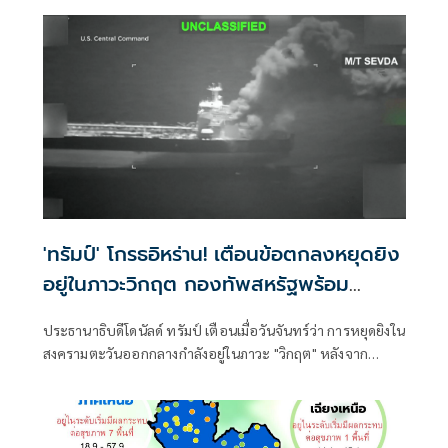
'ทรัมป์' โกรธอิหร่าน! เตือนข้อตกลงหยุดยิง
อยู่ในภาวะวิกฤต กองทัพสหรัฐพร้อม
ตอบโต้ความก้าวร้าว
ประธานาธิบดีโดนัลด์ ทรัมป์ เตือนเมื่อวันจันทร์ว่า การหยุดยิงใน
สงครามตะวันออกกลางกำลังอยู่ในภาวะ "วิกฤต" หลังจาก
ปฏิเสธข้อเสนอโต้กลับล่าสุดจากอิหร่าน ซึ่งระบุว่ากองทัพ
พร้อมที่จะตอบโต้ต่อการกระทำที่ก้าวร้าวใดๆ