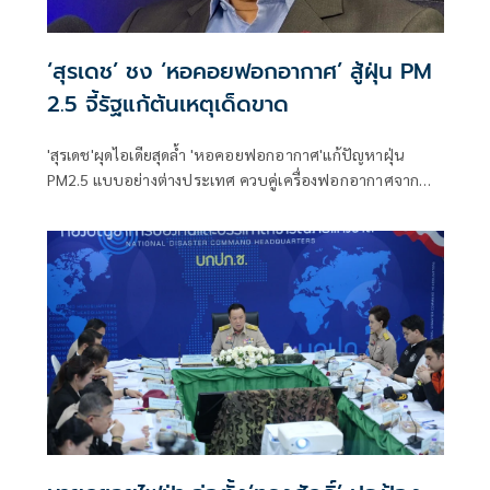
‘สุรเดช’ ชง ‘หอคอยฟอกอากาศ’ สู้ฝุ่น PM
2.5 จี้รัฐแก้ต้นเหตุเด็ดขาด
'สุรเดช'ผุดไอเดียสุดล้ำ 'หอคอยฟอกอากาศ'แก้ปัญหาฝุ่น
PM2.5 แบบอย่างต่างประเทศ ควบคู่เครื่องฟอกอากาศจาก
โครงการฟ้าใส ไทยผลิตเอง จี้รัฐบาลแก้ที่ต้นเหตุ 'จริงใจแก้
ปัญหา จริงจังจัดการเด็ดขาด' บังคับ