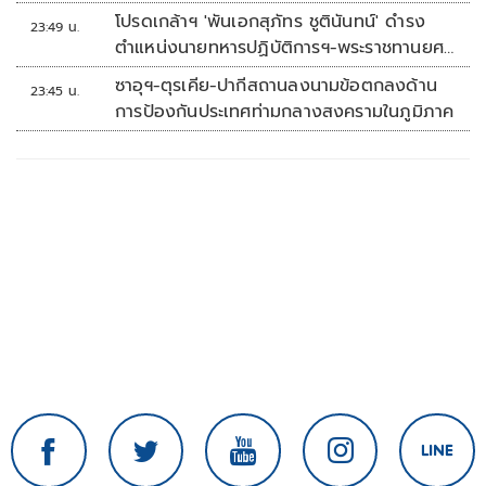
โปรดเกล้าฯ 'พันเอกสุภัทร ชูตินันทน์' ดำรง
23:49 น.
ตำแหน่งนายทหารปฏิบัติการฯ-พระราชทานยศ
'พลตรี'
ซาอุฯ-ตุรเคีย-ปากีสถานลงนามข้อตกลงด้าน
23:45 น.
การป้องกันประเทศท่ามกลางสงครามในภูมิภาค