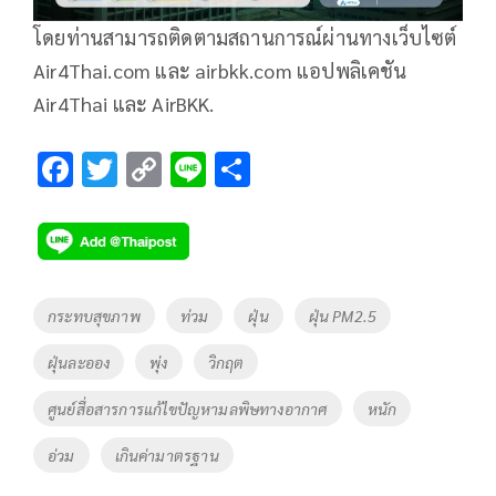
โดยท่านสามารถติดตามสถานการณ์ผ่านทางเว็บไซต์
Air4Thai.com และ airbkk.com แอปพลิเคชัน
Air4Thai และ AirBKK.
F
T
C
Li
S
ac
wi
o
n
h
e
tt
p
e
ar
b
er
y
e
o
Li
Tags
กระทบสุขภาพ
ท่วม
ฝุ่น
ฝุ่น PM2.5
o
n
ฝุ่นละออง
พุ่ง
วิกฤต
k
k
ศูนย์สื่อสารการแก้ไขปัญหามลพิษทางอากาศ
หนัก
อ่วม
เกินค่ามาตรฐาน