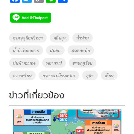
ac
wi
o
n
h
e
tt
p
e
ar
b
er
y
e
o
Li
Tags
กรมอุตุนิยมวิทยา
คลื่นสูง
น้ำท่วม
o
n
น้ำป่าไหลหลาก
ฝนตก
ฝนตกหนัก
k
k
ฝนฟ้าคะนอง
พยากรณ์
พายฤดูร้อน
อากาศร้อน
อากาศเปลี่ยนแปลง
อุตุฯ
เตือน
ข่าวที่เกี่ยวข้อง