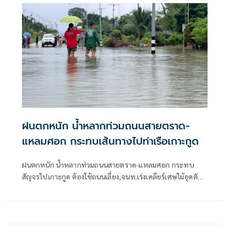
ฝนตกหนัก น้ำหลากท่วมถนนสายตราด-
แหลมศอก กระทบเส้นทางไปท่าเรือเกาะกูด
ฝนตกหนัก น้ำหลากท่วมถนนสายตราด-แหลมศอก กระทบ
สัญจรไปเกาะกูด ต้องใช้ถนนเลี่ยง,จนท.เร่งเคลียร์เศษไม้อุดตัน
ท่อ ชาวบ้านห้วงน้ำขาววอน เร่งแก้ไข หลังน้ำท่วมซ้ำซาก