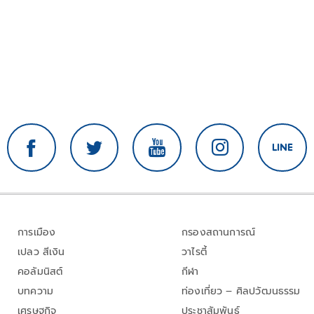
การเมือง
กรองสถานการณ์
เปลว สีเงิน
วาไรตี้
คอลัมนิสต์
กีฬา
บทความ
ท่องเที่ยว – ศิลปวัฒนธรรม
เศรษฐกิจ
ประชาสัมพันธ์