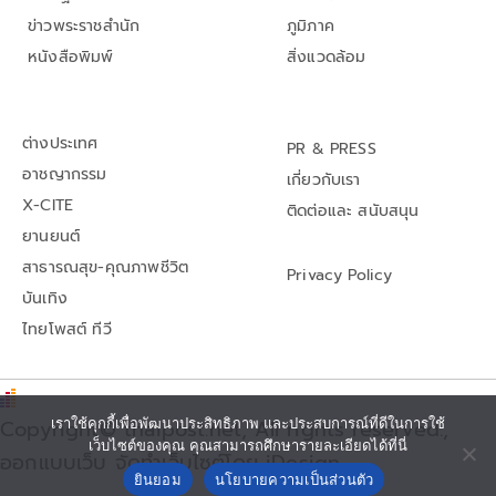
ข่าวพระราชสำนัก
ภูมิภาค
หนังสือพิมพ์
สิ่งแวดล้อม
ต่างประเทศ
PR & PRESS
อาชญากรรม
เกี่ยวกับเรา
X-CITE
ติดต่อและ สนับสนุน
ยานยนต์
สาธารณสุข-คุณภาพชีวิต
Privacy Policy
บันเทิง
ไทยโพสต์ ทีวี
เราใช้คุกกี้เพื่อพัฒนาประสิทธิภาพ และประสบการณ์ที่ดีในการใช้
Copyright© thaipost.net, All rights reserved.,
เว็บไซต์ของคุณ คุณสามารถศึกษารายละเอียดได้ที่นี่
ออกแบบเว็บ จัดทำเว็บไซต์โดย iDesign
ยินยอม
นโยบายความเป็นส่วนตัว