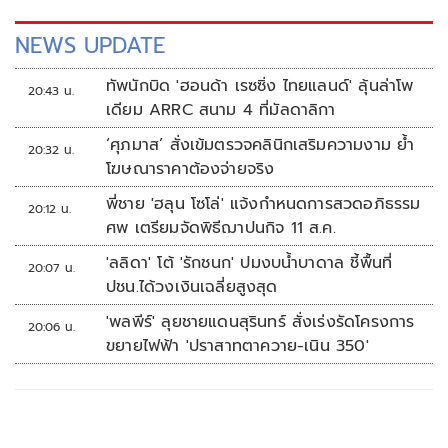
NEWS UPDATE
ทัพนักบิด 'ฮอนด้า เรซซิ่ง ไทยแลนด์' ลุ้นล่าโพ
20:43 น.
เดียม ARRC สนาม 4 ที่มัลดาลิกา
‘ศุภมาส’ สั่งเข้มตรวจคลินิกเสริมความงาม ย้ำ
20:32 น.
โฆษณาราคาต้องจ่ายจริง
พี่ชาย 'ฮลุน โซโล่' แจ้งกำหนดการสวดอภิธรรม
20:12 น.
ศพ เตรียมจัดพิธีฌาปนกิจ 11 ส.ค.
'ลลิดา' โต้ 'รักชนก' ปมงบน้ำบาดาล ชี้พื้นที่
20:07 น.
ปชน.ได้วงเงินเฉลี่ยสูงสุด
'พลพีร์' ลุยชายแดนสุรินทร์ สั่งเร่งรัดโครงการ
20:06 น.
ขยายไฟฟ้า 'ปราสาทตาควาย-เนิน 350'