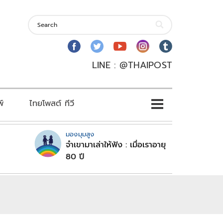
LINE : @THAIPOST
พ์
ไทยโพสต์ ทีวี
มองมุมสูง
จำเขามาเล่าให้ฟัง : เมื่อเราอายุ
80 ปี