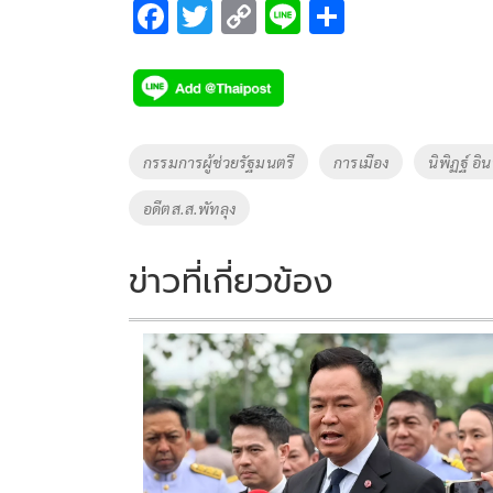
F
T
C
Li
S
ac
wi
o
n
h
e
tt
p
e
ar
b
er
y
e
o
Li
Tags
กรรมการผู้ช่วยรัฐมนตรี
การเมือง
นิพิฏฐ์ อิ
o
n
อดีตส.ส.พัทลุง
k
k
ข่าวที่เกี่ยวข้อง