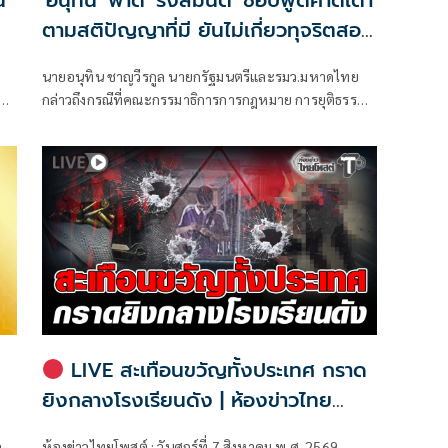
น
'อนุทิน' ฟาด 'รังสิมันต์' ชอบพูดคาดเดา
ตามสติปัญญาที่มี ยันไม่เกี่ยวทุจริตสอบ
ท้องถิ่น
นายอนุทิน ชาญวีรกูล นายกรัฐมนตรีและรมว.มหาดไทย
กล่าวถึงกรณีที่คณะกรรมาธิการการกฎหมาย การยุติธรรม
69
และสิทธิมนุษยชน สภาผู้แทนราษฎร ที่มี นายรังสิมันต์ โรม
เป็นประธานกรรมาธิการ มีการอ้างชื่อนายกรัฐมนตรี
เข้าไปเกี่ยวข้องกับการทุจริตสอบท้องถิ่น
LIVE สะเทือนขวัญทั้งประเทศ กราด
ยิงกลางโรงเรียนดัง | ห้องข่าวไทย
โพสต์
ล
ห้องข่าวไทยโพสต์ : วันศุกร์ที่ 7 สิงหาคม พ.ศ. 2569