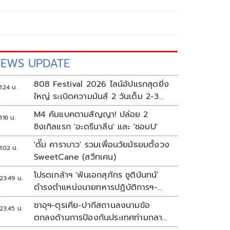
EWS UPDATE
808 Festival 2026 ไลน์อัปแรกสุดยิ่ง
1:24 น.
ใหญ่ ระเบิดความมันส์ 2 วันเต็ม 2-3
ต.ค.นี้
M4 คัมแบคตามสัญญา! ปล่อย 2
1:16 น.
ซิงเกิลแรก 'อะดรีนาลีน' และ 'ชอบU'
'ดั๊ม คาราบาว' รวมเพื่อนวัยมัธยมตั้งวง
1:02 น.
SweetCane (สวีทเคน)
โปรดเกล้าฯ 'พันเอกสุภัทร ชูตินันทน์'
23:49 น.
ดำรงตำแหน่งนายทหารปฏิบัติการฯ-
พระราชทานยศ 'พลตรี'
ซาอุฯ-ตุรเคีย-ปากีสถานลงนามข้อ
23:45 น.
ตกลงด้านการป้องกันประเทศท่ามกลาง