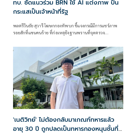
ทบ. ซัดแนวร่วม BRN ใช้ AI แต่งภาพ ปั่น
กระแสเป็นเจ้าหน้าที่รัฐ
พลตรีวินธัย สุวารี โฆษกกองทัพบก ชี้แจงกรณีมีการแชร์ภาพ
รอยสักที่แขนคนร้าย ที่ก่อเหตุยิงฐานพรานที่จุดตรวจ
จ.นราธิวาส พร้อมตั้งข้อสงสัยว่า ถ้าเป็นมุสลิมจะไม่มีรอยสัก
'เนติวิทย์' ไม่ต้องกลับมาเกณฑ์ทหาร​แล้ว
อายุ 30 ปี ถูกปลดเป็นทหารกองหนุนชั้นที่