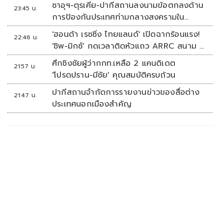
'พลตรี'
ซาอุฯ-ตุรเคีย-ปากีสถานลงนามข้อตกลงด้าน
23:45 น.
การป้องกันประเทศท่ามกลางสงครามใน
ภูมิภาค
'ฮอนด้า เรซซิ่ง ไทยแลนด์' เปิดฉากร้อนแรง!
22:46 น.
'ชิพ-มิกซ์' กดเวลาติดหัวแถว ARRC สนาม 4
ที่มัลดาลิกา
ศึกชิงชัยผู้ว่ากกท.เหลือ 2 แคนดิเดต
21:57 น.
'โปรดปราน-มีชัย' คุณสมบัติครบถ้วน
ปากีสถานจำกัดการรายงานข่าวของสื่อต่าง
21:47 น.
ประเทศนอกเมืองสำคัญ