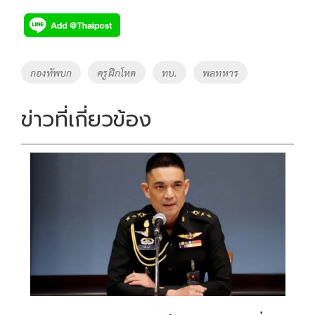
ac
wi
o
n
h
e
tt
p
e
ar
b
er
y
e
o
Li
Tags
กองทัพบก
ครูฝึกโหด
ทบ.
พลทหาร
o
n
k
k
ข่าวที่เกี่ยวข้อง