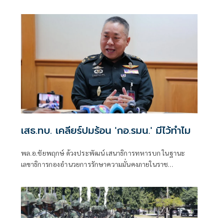
ตร. - ทหาร ช่วยราชการส่วนหน้า 4.9 หมื่นอัตรา
เสธ.ทบ. เคลียร์ปมร้อน 'กอ.รมน.' มีไว้ทำไม
พล.อ.ชัยพฤกษ์ ด้วงประพัฒน์ เสนาธิการทหารบก ในฐานะ
เลขาธิการกองอำนวยการรักษาความมั่นคงภายในราช
อาณาจักร( กอ.รมน.) แถลงยืนยันว่า ยังมีความจำเป็นในการมี
กอ.รมน.อยู่เพราะมีบทบาทหน้าที่เป็นแกนกลางในการบูรณา
การหน่วยงานโดยนำผู้เชี่ยวชาญจากหน่วยต่างๆ เข้ามาช่วย
แก้ไขปัญหารวมกัน่