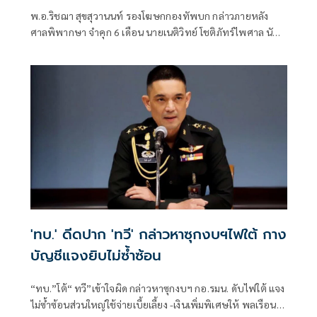
2
พ.อ.ริชฌา สุขสุวานนท์ รองโฆษกกองทัพบก กล่าวภายหลัง
ศาลพิพากษา จำคุก 6 เดือน นายเนติวิทย์ โชติภัทร์ไพศาล นัก
กิจกรรมการเมือง แสดงอารยะขัดขืนไม่เข้าร่วมกับการบังคับ
เกณฑ์ทหาร แต่ไม่เคยต้องโทษมาก่อนให้รอการลงโทษ 1 ปี
'ทบ.' ดีดปาก 'ทวี' กล่าวหาซุกงบฯไฟใต้ กาง
บัญชีแจงยิบไม่ซ้ำซ้อน
“ทบ.”โต้“ ทวี”เข้าใจผิด กล่าวหาซุกงบฯ กอ.รมน. ดับไฟใต้ แจง
ไม่ซ้ำซ้อนส่วนใหญ่ใช้จ่ายเบี้ยเลี้ยง -เงินเพิ่มพิเศษให้ พลเรือน-