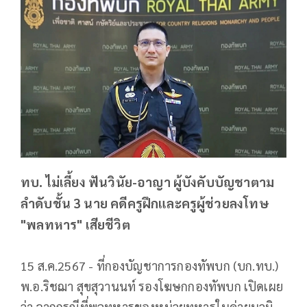
ทบ. ไม่เลี้ยง ฟันวินัย-อาญา ผู้บังคับบัญชาตาม
ลำดับชั้น 3 นาย คดีครูฝึกและครูผู้ช่วยลงโทษ
"พลทหาร" เสียชีวิต
15 ส.ค.2567 - ที่กองบัญชาการกองทัพบก (บก.ทบ.)
พ.อ.ริชฌา สุขสุวานนท์ รองโฆษกกองทัพบก เปิดเผย
ว่า จากกรณีที่พลทหารของหน่วยทหารในค่ายนวมิ