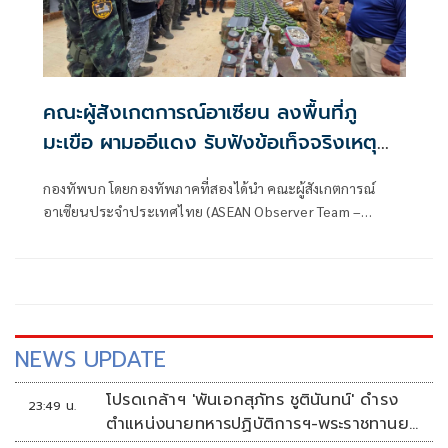
คณะผู้สังเกตการณ์อาเซียน ลงพื้นที่ภู
มะเขือ ผามออีแดง รับฟังข้อเท็จจริงเหตุ
ปะทะชายแดนไทยกัมพูชา
กองทัพบก โดยกองทัพภาคที่สองได้นำ คณะผู้สังเกตการณ์
อาเซียนประจำประเทศไทย (ASEAN Observer Team –
Thailand: AOT-TH) ลงพื้นที่ติดตามสถานการณ์บริเวณชายแดน
ไทย–กัมพูชา เพื่อรับทราบข้อเท็จจริงและสังเกตการณ์ผลกระ
ทบที่เกิดขึ้นในพื้นที่ โดยคณะประกอบด้วยผู้แทนฝ่ายไทยและผู้
แทนจากประเทศสมาชิกอาเซียน รวม 13 นาย ประกอบด้วยผู้
แทนจากสาธารณรัฐฟิลิปปินส์ สาธารณรัฐอินโดนีเซีย และ
มาเลเซีย
NEWS UPDATE
โปรดเกล้าฯ 'พันเอกสุภัทร ชูตินันทน์' ดำรง
23:49 น.
ตำแหน่งนายทหารปฏิบัติการฯ-พระราชทานยศ