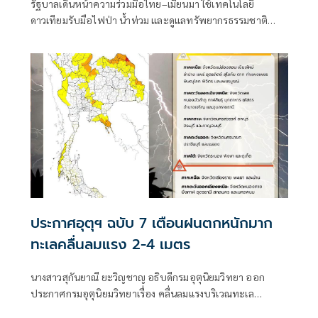
รัฐบาลเดินหน้าความร่วมมือไทย–เมียนมา ใช้เทคโนโลยี
ดาวเทียมรับมือไฟป่า น้ำท่วม และดูแลทรัพยากรธรรมชาติ
ชายแดน ยกระดับการจัดการภัยพิบัติและสิ่งแวดล้อมร่วมกัน
ประกาศอุตุฯ ฉบับ 7 เตือนฝนตกหนักมาก
ทะเลคลื่นลมแรง 2-4 เมตร
นางสาวสุกันยาณี ยะวิญชาญ อธิบดีกรมอุตุนิยมวิทยา ออก
ประกาศกรมอุตุนิยมวิทยาเรื่อง คลื่นลมแรงบริเวณทะเล
อันดามันตอนบนและอ่าวไทยตอนบน และฝนตกหนักถึงหนัก