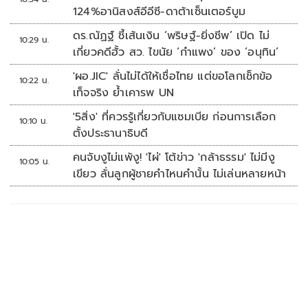
124%อานิสงส์อีอีซี-ดาต้าเซ็นเตอร์บูม
ดร.ณัฏฐ์ ชี้เส้นเงิน ‘พริษฐ์-ยิ่งชีพ’ เปิด ไม่
10:29 น.
เกี่ยวคดีฮั้ว สว. ไขนัย ‘กำแพง’ ของ ‘อนุทิน’
'ผอ.JIC' ลั่นไม่ได้ให้เชื่อไทย แต่ขอโลกเช็กข้อ
10:22 น.
เท็จจริง ย้ำเคารพ UN
'5สิ่ง' ที่ควรรู้เกี่ยวกับแซมเบีย ก่อนการเลือก
10:10 น.
ตั้งประธานาธิบดี
คนจับงูไม่แพ้งู! 'ไผ่' โต้ข่าว 'กล้าธรรม' ไม่มีงู
10:05 น.
เขียว ลั่นลูกผู้ชายคำไหนคำนั้น ไม่เล่นหลายหน้า