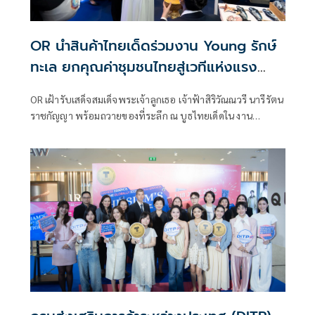
OR นำสินค้าไทยเด็ดร่วมงาน Young รักษ์
ทะเล ยกคุณค่าชุมชนไทยสู่เวทีแห่งแรง
บันดาลใจ
OR เฝ้ารับเสด็จสมเด็จพระเจ้าลูกเธอ เจ้าฟ้าสิริวัณณวรี นารีรัตน
ราชกัญญา พร้อมถวายของที่ระลึก ณ บูธไทยเด็ดใน งาน
นิทรรศการ “Young รักษ์ทะเล: SEA THE CHANGE สร้าง
โลกทะเลใหม่ด้วยมือเรา”