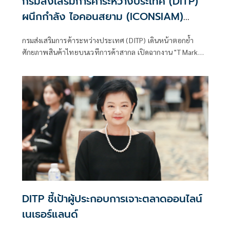
กรมส่งเสริมการค้าระหว่างประเทศ (DITP)
ผนึกกำลัง ไอคอนสยาม (ICONSIAM)
สร้างปรากฏการณ์ "T Mark Festival
กรมส่งเสริมการค้าระหว่างประเทศ (DITP) เดินหน้าตอกย้ำ
2026: THE SIAM’S ICONIC PRESTIGE"
ศักยภาพสินค้าไทยบนเวทีการค้าสากล เปิดฉากงาน "T Mark
Festival 2026: THE SIAM’S ICONIC PRESTIGE " อย่างยิ่งใหญ่
ภายใต้กลยุทธ์ปูพรมสร้างการรับรู้ให้ผู้บริโภคทั้งชาวไทยและ
ต่างชาติ โดยยึดพื้นที่แลนด์มาร์คระดับโลก ณ ห้างสรรพสินค้า
ICONSIAM เปิดพื้นที่โชว์เคสสินค้าคุณภาพที่ได้รับตรา
สัญลักษณ์ Thailand Trust Mark
DITP ชี้เป้าผู้ประกอบการเจาะตลาดออนไลน์
เนเธอร์แลนด์