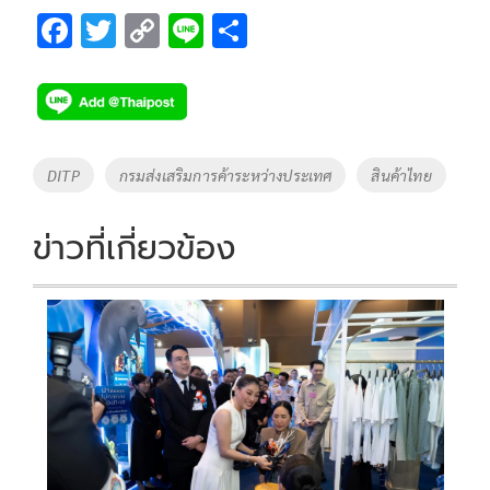
F
T
C
Li
S
ac
wi
o
n
h
e
tt
p
e
ar
b
er
y
e
o
Li
Tags
DITP
กรมส่งเสริมการค้าระหว่างประเทศ
สินค้าไทย
o
n
k
k
ข่าวที่เกี่ยวข้อง