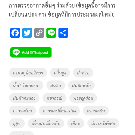
การตรวจอากาศอื่นๆ ร่วมด้วย (ข้อมูลนี้อาจมีการ
เปลี่ยนแปลง ตามข้อมูลที่มีการประมวลผลใหม่).
F
T
C
Li
S
ac
wi
o
n
h
e
tt
p
e
ar
b
er
y
e
o
Li
Tags
กรมอุตุนิยมวิทยา
คลื่นสูง
น้ำท่วม
o
n
น้ำป่าไหลหลาก
ฝนตก
ฝนตกหนัก
k
k
ฝนฟ้าคะนอง
พยากรณ์
พายฤดูร้อน
อากาศร้อน
อากาศเปลี่ยนแปลง
อากาศเย็น
อุตุฯ
เดี๋ยวฝนเดี๋ยวเย็น
เตือน
เฝ้าระวังพิเศษ