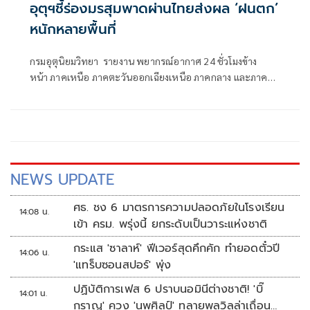
อุตุฯชี้ร่องมรสุมพาดผ่านไทยส่งผล ‘ฝนตก’
หนักหลายพื้นที่
กรมอุตุนิยมวิทยา รายงาน พยากรณ์อากาศ 24 ชั่วโมงข้าง
หน้า ภาคเหนือ ภาคตะวันออกเฉียงเหนือ ภาคกลาง และภาค
ตะวันออกยังคงมีฝนตกหนักบางแห่ง
NEWS UPDATE
ศธ. ชง 6 มาตรการความปลอดภัยในโรงเรียน
14:08 น.
เข้า ครม. พรุ่งนี้ ยกระดับเป็นวาระแห่งชาติ
กระแส 'ซาลาห์' ฟีเวอร์สุดคึกคัก ทำยอดตั๋วปี
14:06 น.
'แทร็บซอนสปอร์' พุ่ง
ปฏิบัติการเฟส 6 ปราบนอมินีต่างชาติ! 'บิ๊
14:01 น.
กราญ' ควง 'นพศิลป์' ทลายพูลวิลล่าเถื่อน