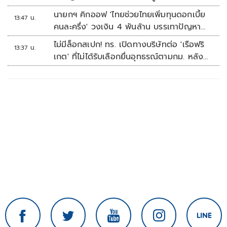
หัวหิน
นายกฯ คิกออฟ 'ไทยช่วยไทยเพิ่มทุนดอกเบี้ย
13:47 น.
คนละครึ่ง' วงเงิน 4 พันล้าน บรรเทาปัญหา
ปากท้อง
ไม่มีล็อกสเปก! ทร. เปิดทางบริษัทต่อ 'เรือฟริ
13:37 น.
เกต' ที่ไม่ได้รับเลือกยื่นอุทธรณ์ตามกม. หลัง
เซ็นอนุมัติเรียบร้อย