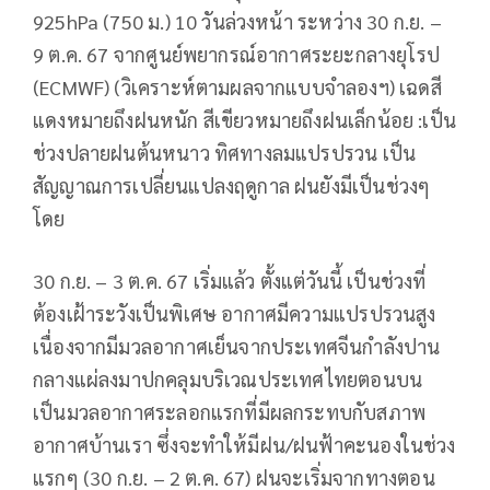
925hPa (750 ม.) 10 วันล่วงหน้า ระหว่าง 30 ก.ย. –
9 ต.ค. 67 จากศูนย์พยากรณ์อากาศระยะกลางยุโรป
(ECMWF) (วิเคราะห์ตามผลจากแบบจำลองฯ) เฉดสี
แดงหมายถึงฝนหนัก สีเขียวหมายถึงฝนเล็กน้อย :เป็น
ช่วงปลายฝนต้นหนาว ทิศทางลมแปรปรวน เป็น
สัญญาณการเปลี่ยนแปลงฤดูกาล ฝนยังมีเป็นช่วงๆ
โดย
30 ก.ย. – 3 ต.ค. 67 เริ่มแล้ว ตั้งแต่วันนี้ เป็นช่วงที่
ต้องเฝ้าระวังเป็นพิเศษ อากาศมีความแปรปรวนสูง
เนื่องจากมีมวลอากาศเย็นจากประเทศจีนกำลังปาน
กลางแผ่ลงมาปกคลุมบริเวณประเทศไทยตอนบน
เป็นมวลอากาศระลอกแรกที่มีผลกระทบกับสภาพ
อากาศบ้านเรา ซึ่งจะทำให้มีฝน/ฝนฟ้าคะนองในช่วง
แรกๆ (30 ก.ย. – 2 ต.ค. 67) ฝนจะเริ่มจากทางตอน