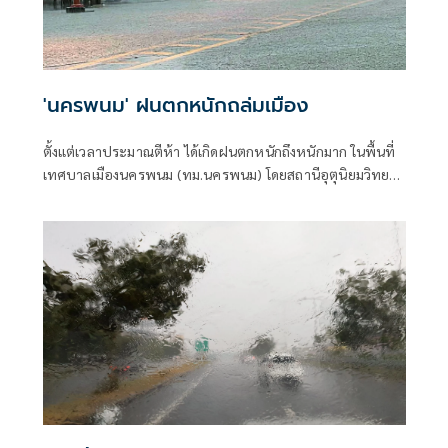
'นครพนม' ฝนตกหนักถล่มเมือง
ตั้งแต่เวลาประมาณตีห้า ได้เกิดฝนตกหนักถึงหนักมาก ในพื้นที่
เทศบาลเมืองนครพนม (ทม.นครพนม) โดยสถานีอุตุนิยมวิทยา
วัดปริมาณน้ำฝนที่ตกได้ถึง 107.9 มม.(มิลลิเมตร)