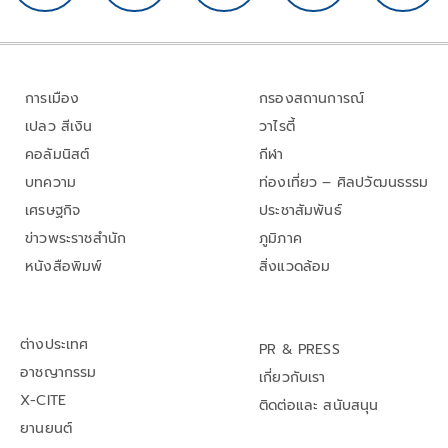
การเมือง
กรองสถานการณ์
เปลว สีเงิน
วาไรตี้
คอลัมนิสต์
กีฬา
บทความ
ท่องเที่ยว – ศิลปวัฒนธรรม
เศรษฐกิจ
ประชาสัมพันธ์
ข่าวพระราชสำนัก
ภูมิภาค
หนังสือพิมพ์
สิ่งแวดล้อม
ต่างประเทศ
PR & PRESS
อาชญากรรม
เกี่ยวกับเรา
X-CITE
ติดต่อและ สนับสนุน
ยานยนต์