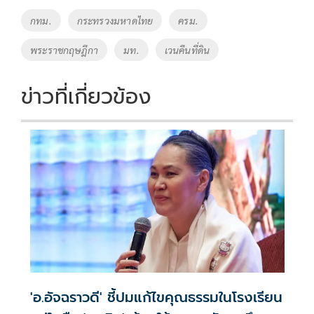
o
Li
Tags
กทม.
กระทรวงมหาดไทย
ครม.
o
n
พระราชกฤษฎีกา
มท.
เวนคืนที่ดิน
k
k
ข่าวที่เกี่ยวข้อง
'อ.อัจฉราวดี' ชี้ปมแก้ไขคุณธรรมในโรงเรียน