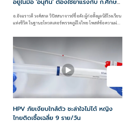
อยู่ในมือ 'อนุทิน' ต้องใช้ยาแรงกับ ก.ศึกษา
เรื่องปืนแค่ปลายเหตุ
อ.อัจฉราวดี วงศ์สกล วิปัสสนาจารย์ชื่อดัง ผู้ก่อตั้งมูลนิธิโรงเรียน
แห่งชีวิต ในฐานะโหวตเตอร์พรรคภูมิใจไทย โพสต์ข้อความผ่าน
เฟซบุ๊กว่า เรียกร้องกระทรวงศึกษาเหมือนพูดกับกำแพงปูน
การแก้ไขคุณธรรมในโรงเรีบน ต้องอยู่ในมือของนายกอนุทิน
HPV ภัยเงียบใกล้ตัว ชะล่าใจไม่ได้ หญิง
ไทยติดเชื้อเฉลี่ย 9 ราย/วัน