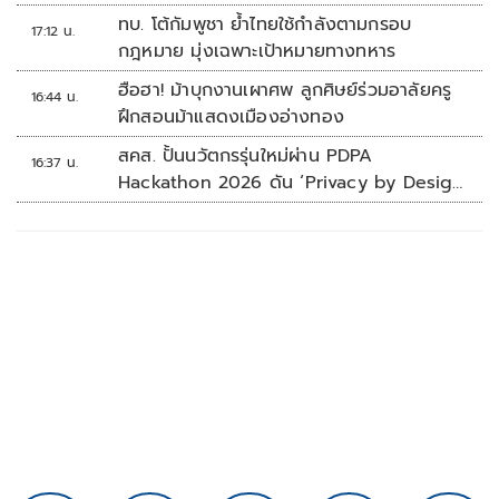
รุนแรง
ทบ. โต้กัมพูชา ย้ำไทยใช้กำลังตามกรอบ
17:12 น.
กฎหมาย มุ่งเฉพาะเป้าหมายทางทหาร
ฮือฮา! ม้าบุกงานเผาศพ ลูกศิษย์ร่วมอาลัยครู
16:44 น.
ฝึกสอนม้าแสดงเมืองอ่างทอง
สคส. ปั้นนวัตกรรุ่นใหม่ผ่าน PDPA
16:37 น.
Hackathon 2026 ดัน ‘Privacy by Design
for all’ สู่โซลูชันคุ้มครองข้อมูลส่วนบุคคลที่
ใช้ได้จริง