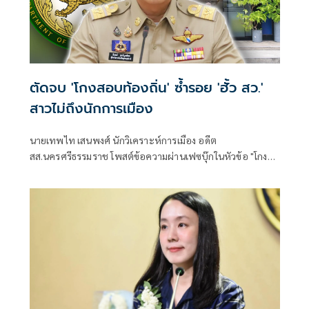
ตัดจบ 'โกงสอบท้องถิ่น' ซ้ำรอย 'ฮั้ว สว.'
สาวไม่ถึงนักการเมือง
นายเทพไท เสนพงศ์ นักวิเคราะห์การเมือง อดีต
สส.นครศรีธรรมราช โพสต์ข้อความผ่านเฟซบุ๊กในหัวข้อ "โกง
สว.-โกงสอบท้องถิ่น ตัดจบ ไม่ถึงนักการเมือง โดยระบุว่า