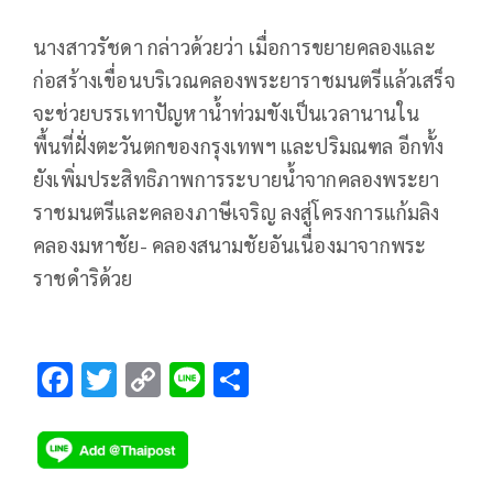
นางสาวรัชดา กล่าวด้วยว่า เมื่อการขยายคลองและ
ก่อสร้างเขื่อนบริเวณคลองพระยาราชมนตรีแล้วเสร็จ
จะช่วยบรรเทาปัญหาน้ำท่วมขังเป็นเวลานานใน
พื้นที่ฝั่งตะวันตกของกรุงเทพฯ และปริมณฑล อีกทั้ง
ยังเพิ่มประสิทธิภาพการระบายน้ำจากคลองพระยา
ราชมนตรีและคลองภาษีเจริญ ลงสู่โครงการแก้มลิง
คลองมหาชัย- คลองสนามชัยอันเนื่องมาจากพระ
ราชดำริด้วย
F
T
C
Li
S
ac
wi
o
n
h
e
tt
p
e
ar
b
er
y
e