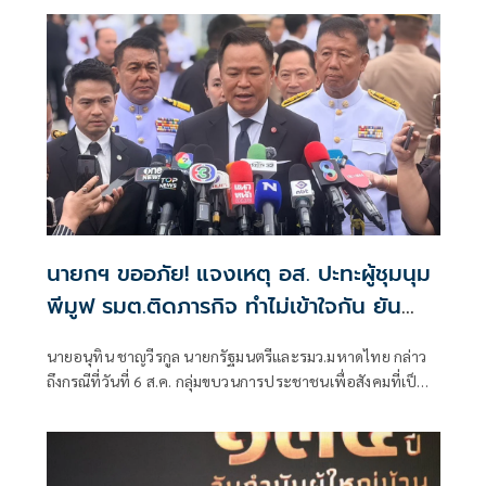
นายกฯ ขออภัย! แจงเหตุ อส. ปะทะผู้ชุมนุม
พีมูฟ รมต.ติดภารกิจ ทำไม่เข้าใจกัน ยัน
พร้อมคุยหาทางออก
นายอนุทิน ชาญวีรกูล นายกรัฐมนตรีและรมว.มหาดไทย กล่าว
ถึงกรณีที่วันที่ 6 ส.ค. กลุ่มขบวนการประชาชนเพื่อสังคมที่เป็น
ธรรม (พีมูฟ) และเครือข่ายบุกเข้าไปที่กระทรวงมหาดไทย ได้มี
การกำชับเพื่อไม่ให้เกิดการบานปลายอย่างไรหรือไม่ ว่า เมื่อวัน
ที่ 6 ส.ค.