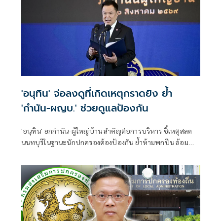
'อนุทิน' จ่อลงดูที่เกิดเหตุกราดยิง ย้ำ
'กำนัน-ผญบ.' ช่วยดูแลป้องกัน
'อนุทิน' ยกกำนัน-ผู้ใหญ่บ้าน สำคัญต่อการบริหาร ชี้เหตุสลด
นนทบุรีในฐานะนักปกครองต้องป้องกัน ย้ำห้ามพกปืน ล้อม
คอกแล้วแต่ยังเล็ดลอดได้ ขอร่วมมือดูแลพื้นที่เข้ม เตรียมรุดลงดู
ที่เกิดเหตุ