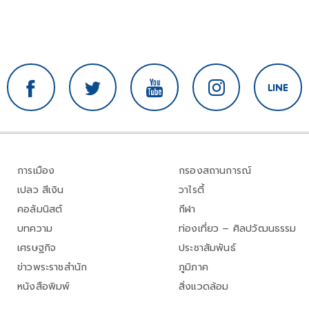
การเมือง
กรองสถานการณ์
เปลว สีเงิน
วาไรตี้
คอลัมนิสต์
กีฬา
บทความ
ท่องเที่ยว – ศิลปวัฒนธรรม
เศรษฐกิจ
ประชาสัมพันธ์
ข่าวพระราชสำนัก
ภูมิภาค
หนังสือพิมพ์
สิ่งแวดล้อม