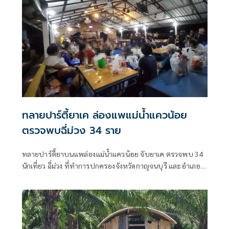
ทลายปาร์ตี้ยาเค ล่องแพแม่น้ำแควน้อย
ตรวจพบฉี่ม่วง 34 ราย
ทลายปาร์ตี้ยาบนแพล่องแม่น้ำแควน้อย จับยาเค ตรวจพบ 34
นักเที่ยว ฉี่ม่วง ที่ทำการปกครองจังหวัดกาญจนบุรี และอําเภอ
เมืองกาญจนบุรี เปิดยุทธการ 90 วัน พิทักษ์สันติราษฎร์ พิฆาต
ยาเสพติด