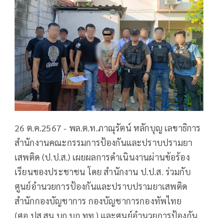
26 ต.ค.2567 - พล.ต.ท.ภาณุรัตน์ หลักบุญ เลขาธิการ
สำนักงาน​คณะกรรมการ​ป้องกัน​และ​ปราบปราม​ยา
เสพติด​ (ป.ป.ส.)​ เผยผลการดำเนินงานผ่านข้อร้อง
เรียนของประชาชน โดย สำนักงาน ป.ป.ส. ร่วมกับ
ศูนย์อำนวยการป้องกันและปราบปรามยาเสพติด
สำนักกองบัญชาการ กองบัญชาการกองทัพไทย
(ศอ.ปส.สน.บก.บก.ทท.) และศูนย์อำนวยการป้องกัน