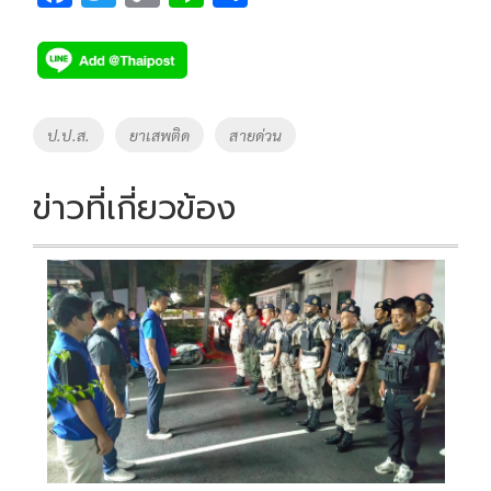
ac
wi
o
n
h
e
tt
p
e
ar
b
er
y
e
o
Li
Tags
ป.ป.ส.
ยาเสพติด
สายด่วน
o
n
k
k
ข่าวที่เกี่ยวข้อง