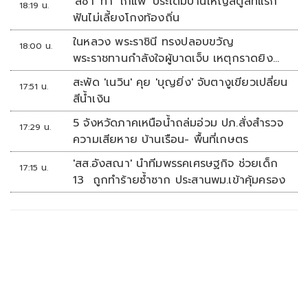
'ลิซ่า' ท้า 'โกแพ' ประเดิมบ้านใหญ่สตูลที่แรก
18:19 น.
ฟันไม่เลี้ยงโกงท้องถิ่น
ในหลวง พระราชินี ทรงปลอบขวัญ
18:00 น.
พระราชทานกำลังใจผู้บาดเจ็บ เหตุกราดยิง
รร.เทพศิรินทร์นนทบุรี
สะพัด 'เนวิน' คุย 'บุญยิ่ง' จับตางูเขียวเปลี่ยน
17:51 น.
สีน้ำเงิน
5 จังหวัดภาคเหนือน้ำถล่มอ่วม ปภ.สั่งสำรวจ
17:29 น.
ความเสียหาย บ้านเรือน- พื้นที่เกษตร
'สส.อังสณา' นำทีมพรรคเศรษฐกิจ ช่วยเด็ก
17:15 น.
13 ถูกทำร้ายซ้ำซาก ประสานพม.เข้าคุ้มครอง