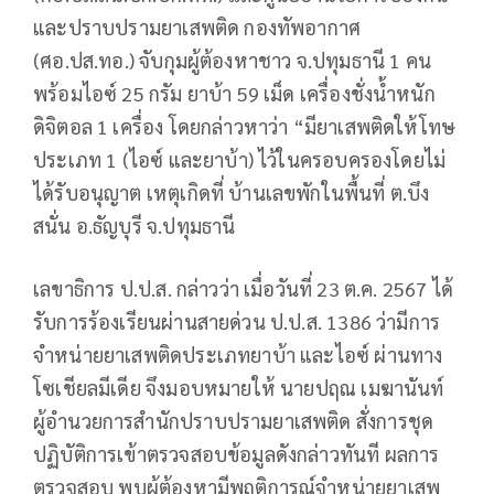
และปราบปรามยาเสพติด กองทัพอากาศ
(ศอ.ปส.ทอ.) จับกุมผู้ต้องหาชาว จ.ปทุมธานี 1 คน
พร้อมไอซ์ 25 กรัม ยาบ้า 59 เม็ด เครื่องชั่งน้ำหนัก
ดิจิตอล 1 เครื่อง โดยกล่าวหาว่า “มียาเสพติดให้โทษ
ประเภท 1 (ไอซ์ และยาบ้า) ไว้ในครอบครองโดยไม่
ได้รับอนุญาต เหตุเกิดที่ บ้านเลขพักในพื้นที่ ต.บึง
สนั่น อ.ธัญบุรี จ.ปทุมธานี
เลขาธิการ ป.ป.ส. กล่าวว่า เมื่อวันที่ 23 ต.ค. 2567 ได้
รับการร้องเรียนผ่านสายด่วน ป.ป.ส. 1386 ว่ามีการ
จำหน่ายยาเสพติดประเภทยาบ้า และไอซ์ ผ่านทาง
โซเชียลมีเดีย จึงมอบหมายให้ นายปฤณ เมฆานันท์
ผู้อำนวยการสำนักปราบปรามยาเสพติด สั่งการชุด
ปฏิบัติการเข้าตรวจสอบข้อมูลดังกล่าวทันที ผลการ
ตรวจสอบ พบผู้ต้องหามีพฤติการณ์จำหน่ายยาเสพ