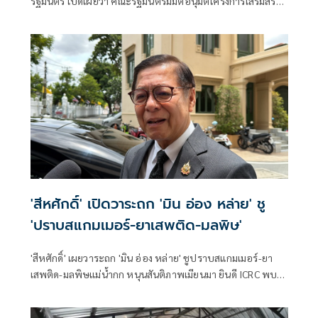
รัฐมนตรี เปิดเผยว่า คณะรัฐมนตรีมีมติอนุมัติโครงการเสริมสร้าง
และยกระดับความร่วมมือกับประเทศเพื่อนบ้านในการสกัดกั้น
ยาเสพติดและทำลายเครือข่ายการค้ายาเสพติดระหว่าง
ประเทศ ประจำปีงบประมาณ พ.ศ. 2569 วงเงินรวม 16 ล้าน
บาท ตามที่กระทรวงยุติธรรม โดยสำนักงานคณะกรรมการ
ป้องกันและปราบปรามยาเสพติด หรือสำนักงาน ป.ป.ส.
'สีหศักดิ์' เปิดวาระถก 'มิน อ่อง หล่าย' ชู
'ปราบสแกมเมอร์-ยาเสพติด-มลพิษ'
'สีหศักดิ์' เผยวาระถก 'มิน อ่อง หล่าย' ชูปราบสแกมเมอร์-ยา
เสพติด-มลพิษแม่น้ำกก หนุนสันติภาพเมียนมา ยินดี ICRC พบ
'ซูจี' มองเป็นสัญญาณดีต่อบรรยากาศการเมือง