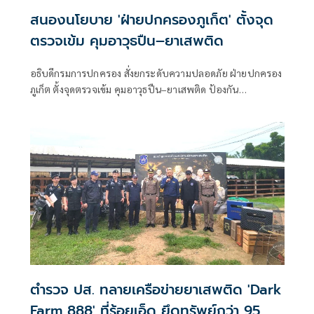
สนองนโยบาย 'ฝ่ายปกครองภูเก็ต' ตั้งจุด
ตรวจเข้ม คุมอาวุธปืน–ยาเสพติด
อธิบดีกรมการปกครอง สั่งยกระดับความปลอดภัย ฝ่ายปกครอง
ภูเก็ต ตั้งจุดตรวจเข้ม คุมอาวุธปืน–ยาเสพติด ป้องกัน
อาชญากรรมในพื้นที่
ตำรวจ ปส. ทลายเครือข่ายยาเสพติด 'Dark
Farm 888' ที่ร้อยเอ็ด ยึดทรัพย์กว่า 95