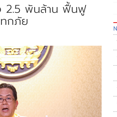
2.5 พันล้าน ฟื้นฟู
ุทกภัย
N