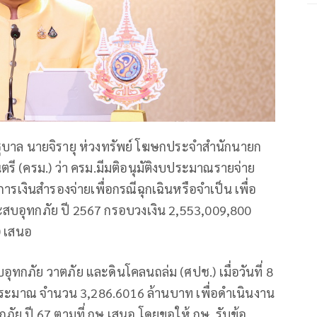
บรัฐบาล นายจิรายุ ห่วงทรัพย์ โฆษกประจำสำนักนายก
ี (ครม.) ว่า ครม.มีมติอนุมัติงบประมาณรายจ่าย
งินสำรองจ่ายเพื่อกรณีฉุกเฉินหรือจำเป็น เพื่อ
สบอุทกภัย ปี 2567 กรอบวงเงิน 2,553,009,800
) เสนอ
สบอุทกภัย วาตภัย และดินโคลนถล่ม (ศปช.) เมื่อวันที่ 8
ระมาณ จำนวน 3,286.6016 ล้านบาท เพื่อดำเนินงาน
ัย ปี 67 ตามที่ กษ.เสนอ โดยขอให้ กษ. รับข้อ