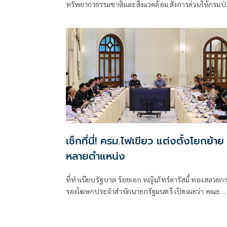
ทรัพยากรธรรมชาติและสิ่งแวดล้อม สั่งการด่วนให้กรมป่
รุนแรง
ไม้ ระดมกำลังเจ้าหน้าที่จากหน่วยป้องกันรักษาป่าเข้าช่
เหลือประชาชนที่ได้รับผลกระทบจากสถานการณ์น้ำป่
ไหลหลากในจังหวัดเชียงราย
เช็กที่นี่! ครม.ไฟเขียว แต่งตั้งโยกย้าย
หลายตำแหน่ง
ที่ทำเนียบรัฐบาล ร้อยเอก หญิงภัทร์ดารัสมิ์ ทองสลวยก
รองโฆษกประจำสำนักนายกรัฐมนตรี เปิดเผยว่า คณะ
รัฐมนตรี (ครม.) มีมติอนุมัติตามที่กระทรวงการคลัง เสน