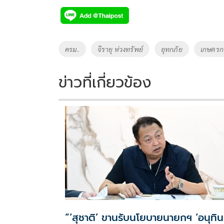
e
tt
p
e
ar
b
er
y
e
o
Li
Tags
ครม.
จิรายุ ห่วงทรัพย์
อุทกภัย
เกษตรก
o
n
k
k
ข่าวที่เกี่ยวข้อง
“‘สุชาติ’ ขานรับนโยบายนายกฯ ‘อนุทิน