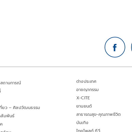
ต่างประเทศ
สถานการณ์
อาชญากรรม
้
X-CITE
ยานยนต์
เที่ยว – ศิลปวัฒนธรรม
สาธารณสุข-คุณภาพชีวิต
สัมพันธ์
บันเทิง
าค
ไทยโพสต์ ทีวี