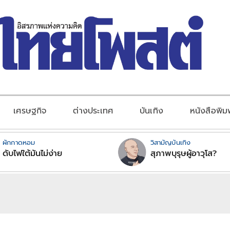
เศรษฐกิจ
ต่างประเทศ
บันเทิง
หนังสือพิม
ผักกาดหอม
วิสามัญบันเทิง
ดับไฟใต้มันไม่ง่าย
สุภาพบุรุษผู้อาวุโส?