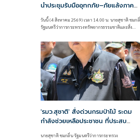
นำประชุมรับมืออุทกภัย–ภัยแล้งภาค
ตะวันออก สั่ง 8 จังหวัดเตรียมพร้อม
วันนี้ (4 สิงหาคม 2569) เวลา 14.00 น. นายสุชาติ ชมกลิ
ทุกมิติ”
รัฐมนตรีว่าการกระทรวงทรัพยากรธรรมชาติและสิ่ง
แวดล้อม
'รมว.สุชาติ' สั่งด่วนกรมป่าไม้ ระดม
กำลังช่วยเหลือประชาชน ที่ประสบ
อุทกภัยจังหวัดเชียงราย พร้อมเฝ้าระวั
นายสุชาติ ชมกลิ่น รัฐมนตรีว่าการกระทรวง
24 ชั่วโมง หากสถานการณ์ทวีความ