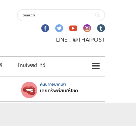
LINE : @THAIPOST
พ์
ไทยโพสต์ ทีวี
คันปากอยากเล่า
เลขทรัพย์สินให้โชค