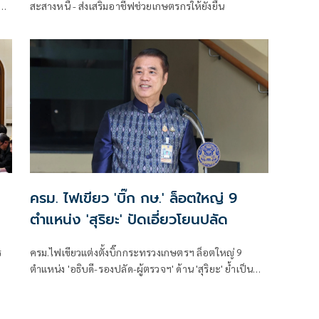
า
สะสางหนี้ - ส่งเสริมอาชีฟช่วยเกษตรกรให้ยั่งยืน
วย
า
ครม. ไฟเขียว 'บิ๊ก กษ.' ล็อตใหญ่ 9
ตำแหน่ง 'สุริยะ' ปัดเอี่ยวโยนปลัด
ร
ครม.ไฟเขียวแต่งตั้งบิ๊กกระทรวงเกษตรฯ ล็อตใหญ่ 9
ตำแหน่ง 'อธิบดี-รองปลัด-ผู้ตรวจฯ' ด้าน 'สุริยะ' ย้ำเป็น
อ
อำนาจปลัด กษ. ไม่เกี่ยวกับรัฐมนตรี ยันคัดจากผลงาน-
ความซื่อสัตย์