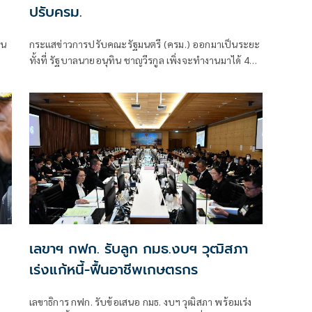
ปรับครม.
่น
กระแสข่าวการปรับคณะรัฐมนตรี (ครม.) ออกมาเป็นระยะ
ทั้งที่ รัฐบาลนายอนุทิน ชาญวีรกูล เพิ่งจะทำงานมาได้ 4
เดือนเท่านั้น ซึ่งระยะเวลาดังกล่าวถือว่าน้อยมาก หากเทียบ
รัฐบาลในอดีต ที่อย่างเร็วที่สุดจะปรับกันทุก 6 เดือน หรือ
ครึ่งปี
เลขาฯ กฟก. รับลูก กมธ.งบฯ วุฒิสภา
เร่งแก้หนี้-ฟื้นอาชีพเกษตรกร
ง
เลขาธิการ กฟก. รับข้อเสนอ กมธ. งบฯ วุฒิสภา พร้อมเร่ง