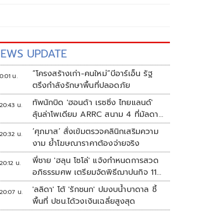
EWS UPDATE
“โครงสร้างเก่า-คนใหม่”บีอาร์เอ็น รัฐ
0:01 น.
ตรึงกำลังรักษาพื้นที่ปลอดภัย
ทัพนักบิด 'ฮอนด้า เรซซิ่ง ไทยแลนด์'
20:43 น.
ลุ้นล่าโพเดียม ARRC สนาม 4 ที่มัลดาลิ
กา
‘ศุภมาส’ สั่งเข้มตรวจคลินิกเสริมความ
20:32 น.
งาม ย้ำโฆษณาราคาต้องจ่ายจริง
พี่ชาย 'ฮลุน โซโล่' แจ้งกำหนดการสวด
20:12 น.
อภิธรรมศพ เตรียมจัดพิธีฌาปนกิจ 11
ส.ค.
'ลลิดา' โต้ 'รักชนก' ปมงบน้ำบาดาล ชี้
20:07 น.
พื้นที่ ปชน.ได้วงเงินเฉลี่ยสูงสุด