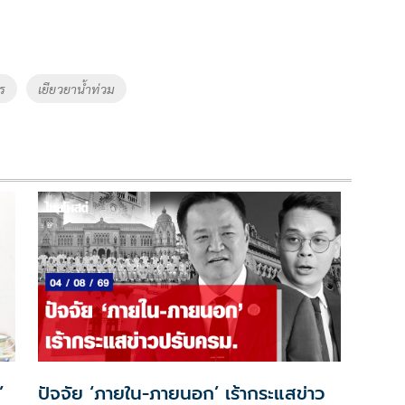
ร
เยียวยาน้ำท่วม
’
ปัจจัย ‘ภายใน-ภายนอก’ เร้ากระแสข่าว