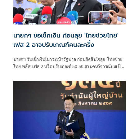
นายกฯ ขอเช็กเงิน ก่อนลุย 'ไทยช่วยไทย'
เฟส 2 อาจปรับเกณฑ์คนละครึ่ง
นายกฯ รับเช็กเงินในกระเป๋ารัฐบาล ก่อนตัดสินใจลุย 'ไทยช่วย
ไทย พลัส' เฟส 2 หรือปรับเกณฑ์ 50:50 สวนคนวิจารณ์ปมเป็น
ภาระประชาชน ชี้การค้า-จีดีพี พุ่งไม่พูดถึง ยันสถานะคลังยัง
แข็งแรง