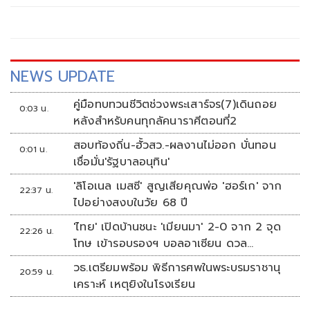
NEWS UPDATE
คู่มือทบทวนชีวิตช่วงพระเสาร์จร(7)เดินถอย
0:03 น.
หลังสำหรับคนทุกลัคนาราศีตอนที่2
สอบท้องถิ่น-ฮั้วสว.-ผลงานไม่ออก บั่นทอน
0:01 น.
เชื่อมั่น'รัฐบาลอนุทิน'
'ลิโอเนล เมสซี' สูญเสียคุณพ่อ 'ฮอร์เก' จาก
22:37 น.
ไปอย่างสงบในวัย 68 ปี
'ไทย' เปิดบ้านชนะ 'เมียนมา' 2-0 จาก 2 จุด
22:26 น.
โทษ เข้ารอบรองฯ บอลอาเซียน ดวล
'สิงคโปร์'
วธ.เตรียมพร้อม พิธีการศพในพระบรมราชานุ
20:59 น.
เคราะห์ เหตุยิงในโรงเรียน