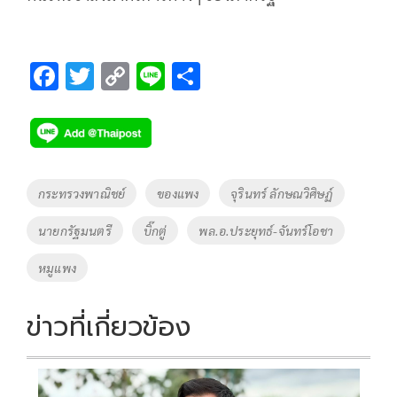
F
T
C
Li
S
ac
wi
o
n
h
e
tt
p
e
ar
b
er
y
e
o
Li
Tags
กระทรวงพาณิชย์
ของแพง
จุรินทร์ ลักษณวิศิษฏ์
o
n
นายกรัฐมนตรี
บิ๊กตู่
พล.อ.ประยุทธ์-จันทร์โอชา
k
k
หมูแพง
ข่าวที่เกี่ยวข้อง