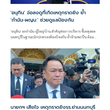
'อนุทิน' จ่อลงดูที่เกิดเหตุกราดยิง ย้ำ
'กำนัน-ผญบ.' ช่วยดูแลป้องกัน
'อนุทิน' ยกกำนัน-ผู้ใหญ่บ้าน สำคัญต่อการบริหาร ชี้เหตุสลด
นนทบุรีในฐานะนักปกครองต้องป้องกัน ย้ำห้ามพกปืน ล้อม
คอกแล้วแต่ยังเล็ดลอดได้ ขอร่วมมือดูแลพื้นที่เข้ม เตรียมรุดลงดู
ที่เกิดเหตุ
นายกฯ เสียใจ เหตุกราดยิงรร.ย่านนนทบุรี