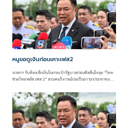
หนูขอดูเงินก่อนเคาะเฟส2
นายกฯ รับต้องเช็กเงินในกระเป๋ารัฐบาลก่อนตัดสินใจลุย “ไทย
ช่วยไทยพลัส เฟส 2” สวนคนวิจารณ์ปมเป็นภาระประชาชน ชี้
การค้า-จีดีพีพุ่งไม่พูดถึง “ศุภจี” รอถก “เอกนิติ” ดันไทยเที่ยว
ไทยพลัสหรือไม่