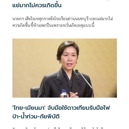
แย่มากไม่ควรเกิดขึ้น
นายกฯ เสียใจเหตุกราดยิงโรงเรียนย่านนนทบุรี บอกแย่มากไม่
ควรเกิดขึ้น ชี้ห้ามพกปืนเพราะหวั่นเกิดเหตุแบบนี้
'ไทย-เมียนมา' จับมือใช้ดาวเทียมรับมือไฟ
ป่า-น้ำท่วม-ภัยพิบัติ