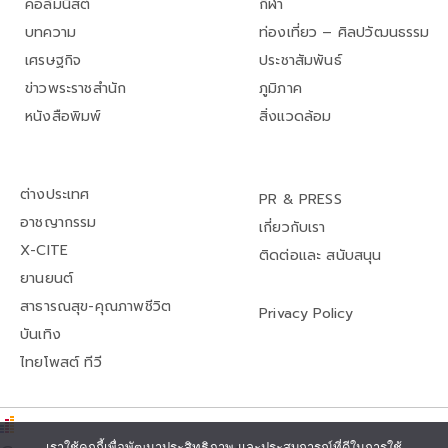
คอลัมนิสต์
กีฬา
บทความ
ท่องเที่ยว – ศิลปวัฒนธรรม
เศรษฐกิจ
ประชาสัมพันธ์
ข่าวพระราชสำนัก
ภูมิภาค
หนังสือพิมพ์
สิ่งแวดล้อม
ต่างประเทศ
PR & PRESS
อาชญากรรม
เกี่ยวกับเรา
X-CITE
ติดต่อและ สนับสนุน
ยานยนต์
สาธารณสุข-คุณภาพชีวิต
Privacy Policy
บันเทิง
ไทยโพสต์ ทีวี
เราใช้คุกกี้เพื่อพัฒนาประสิทธิภาพ และประสบการณ์ที่ดีในการใช้