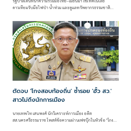
รัฐบาลเดินหน้าความร่วมมือไทย–เมียนมา ใช้เทคโนโลยี
ดาวเทียมรับมือไฟป่า น้ำท่วม และดูแลทรัพยากรธรรมชาติ
ชายแดน ยกระดับการจัดการภัยพิบัติและสิ่งแวดล้อมร่วมกัน
ตัดจบ 'โกงสอบท้องถิ่น' ซ้ำรอย 'ฮั้ว สว.'
สาวไม่ถึงนักการเมือง
นายเทพไท เสนพงศ์ นักวิเคราะห์การเมือง อดีต
สส.นครศรีธรรมราช โพสต์ข้อความผ่านเฟซบุ๊กในหัวข้อ "โกง
สว.-โกงสอบท้องถิ่น ตัดจบ ไม่ถึงนักการเมือง โดยระบุว่า