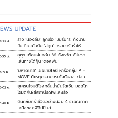
EWS UPDATE
ร่าง 'น้องอั้ม' ลูกเรือ 'มยุรีนารี' ถึงบ้าน
6:43 น.
วันเดียวกันกับ 'ฮลุน' ครอบครัวร่ำไห้
เผยฝันอยากเป็นทหารเรือ
อุตุฯ เตือนฝนถล่ม 36 จังหวัด อัปเดต
6:35 น.
เส้นทางไต้ฝุ่น 'ดอลฟิน'
'มหาดไทย' เผยไทม์ไลน์ หารือกลุ่ม P –
6:19 น.
MOVE มีเหตุกระทบกระทั่งกับอส. ก่อน
พาส่งขึ้นรถกลับ
ยูเครนโจมตีโรงกลั่นน้ำมันรัสเซีย มอสโก
6:02 น.
โจมตีคืนใส่สถานีรถไฟและเรือ
ดินถล่มคร่าชีวิตอย่างน้อย 4 รายในภาค
5:40 น.
เหนือของฟิลิปปินส์