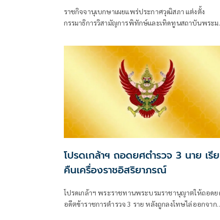
ตำแหน่ง
ราชกิจจานุเบกษาเผยแพร่ประกาศวุฒิสภา แต่งตั้ง
กรรมาธิการวิสามัญการพิทักษ์และเทิดทูนสถาบันพระ
กษัตริ
โปรดเกล้าฯ ถอดยศตำรวจ 3 นาย เรี
คืนเครื่องราชอิสริยาภรณ์
โปรดเกล้าฯ พระราชทานพระบรมราชานุญาตให้ถอดย
อดีตข้าราชการตำรวจ 3 ราย หลังถูกลงโทษไล่ออกจาก
ราชการฐานกร