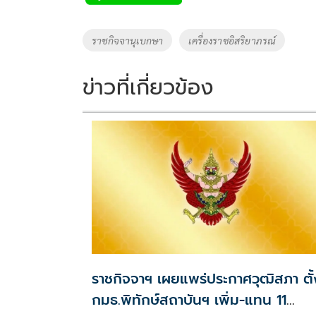
b
er
y
e
o
Li
Tags
ราชกิจจานุเบกษา
เครื่องราชอิสริยาภรณ์
o
n
k
k
ข่าวที่เกี่ยวข้อง
ราชกิจจาฯ เผยแพร่ประกาศวุฒิสภา ตั้
กมธ.พิทักษ์สถาบันฯ เพิ่ม-แทน 11