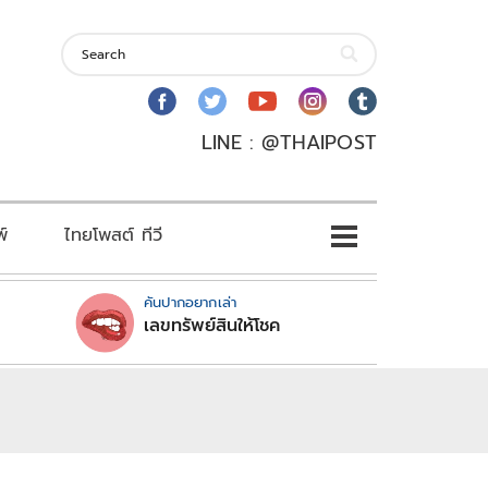
LINE : @THAIPOST
พ์
ไทยโพสต์ ทีวี
คันปากอยากเล่า
เลขทรัพย์สินให้โชค