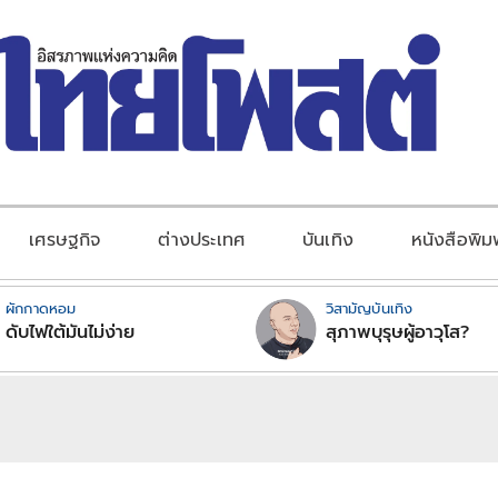
เศรษฐกิจ
ต่างประเทศ
บันเทิง
หนังสือพิม
ผักกาดหอม
วิสามัญบันเทิง
ดับไฟใต้มันไม่ง่าย
สุภาพบุรุษผู้อาวุโส?