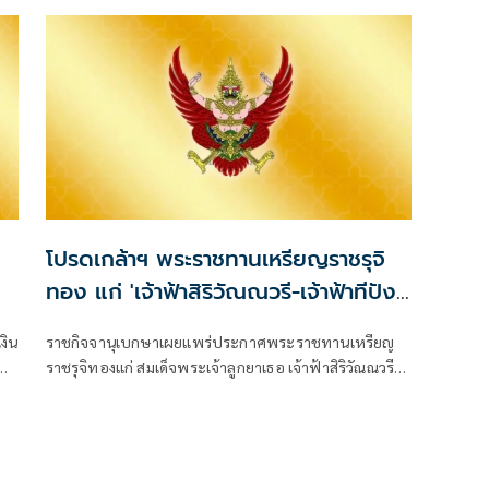
โปรดเกล้าฯ พระราชทานเหรียญราชรุจิ
ทอง แก่ 'เจ้าฟ้าสิริวัณณวรี-เจ้าฟ้าทีปัง
กรรัศมีโชติ'
งิน
ราชกิจจานุเบกษาเผยแพร่ประกาศพระราชทานเหรียญ
ผ่น
ราชรุจิทองแก่ สมเด็จพระเจ้าลูกยาเธอ เจ้าฟ้าสิริวัณณวรี
นารีรั