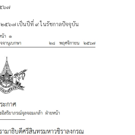
 ๒๕๖๗
๒๕๖๗ เป็นปีที่ ๙ ในรัชกาลปัจจุบัน