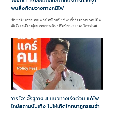
'ชัชชาติ' สั่งล้อมคอกสถานบริการทั่วกรุง
พบสิ่งกีดขวางทางหนีไฟ
'ชัชชาติ' ตรวจเหตุเพลิงไหม้โรงเบียร์ พบสิ่งกีดขวางทางหนีไฟ
เล็งจัดระเบียบสุ่มตรวจกลางคืน ปรับนิยามสถานบริการใหม่
'ดร.โจ' จี้รัฐวาง 4 แนวทางเร่งด่วน แก้ไฟ
ไหม้สถานบันเทิง ไม่ให้เกิดโศกนาฏกรรมซ้ำ
อีก