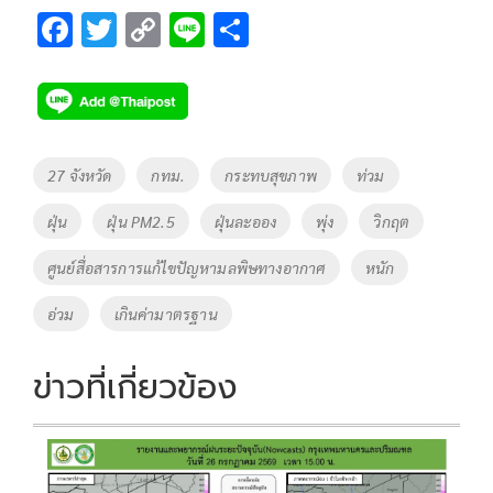
F
T
C
Li
S
ac
wi
o
n
h
e
tt
p
e
ar
b
er
y
e
o
Li
Tags
27 จังหวัด
กทม.
กระทบสุขภาพ
ท่วม
o
n
ฝุ่น
ฝุ่น PM2.5
ฝุ่นละออง
พุ่ง
วิกฤต
k
k
ศูนย์สื่อสารการแก้ไขปัญหามลพิษทางอากาศ
หนัก
อ่วม
เกินค่ามาตรฐาน
ข่าวที่เกี่ยวข้อง