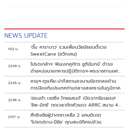
ประตู 4
NEWS UPDATE
'ดั๊ม คาราบาว' รวมเพื่อนวัยมัธยมตั้งวง
1:02 น.
SweetCane (สวีทเคน)
โปรดเกล้าฯ 'พันเอกสุภัทร ชูตินันทน์' ดำรง
23:49 น.
ตำแหน่งนายทหารปฏิบัติการฯ-พระราชทานยศ
'พลตรี'
ซาอุฯ-ตุรเคีย-ปากีสถานลงนามข้อตกลงด้าน
23:45 น.
การป้องกันประเทศท่ามกลางสงครามในภูมิภาค
'ฮอนด้า เรซซิ่ง ไทยแลนด์' เปิดฉากร้อนแรง!
22:46 น.
'ชิพ-มิกซ์' กดเวลาติดหัวแถว ARRC สนาม 4
ที่มัลดาลิกา
ศึกชิงชัยผู้ว่ากกท.เหลือ 2 แคนดิเดต
21:57 น.
'โปรดปราน-มีชัย' คุณสมบัติครบถ้วน