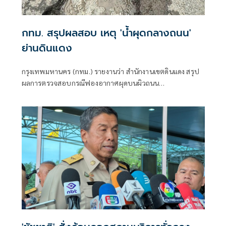
กทม. สรุปผลสอบ เหตุ 'น้ำผุดกลางถนน'
ย่านดินแดง
กรุงเทพมหานคร (กทม.) รายงานว่า สำนักงานเขตดินแดง สรุป
ผลการตรวจสอบกรณีฟองอากาศผุดบนผิวถนน
ประชาสงเคราะห์ เปิดการจราจรตามปกติแล้ว