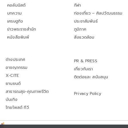
คอลัมนิสต์
กีฬา
บทความ
ท่องเที่ยว – ศิลปวัฒนธรรม
เศรษฐกิจ
ประชาสัมพันธ์
ข่าวพระราชสำนัก
ภูมิภาค
หนังสือพิมพ์
สิ่งแวดล้อม
ต่างประเทศ
PR & PRESS
อาชญากรรม
เกี่ยวกับเรา
X-CITE
ติดต่อและ สนับสนุน
ยานยนต์
สาธารณสุข-คุณภาพชีวิต
Privacy Policy
บันเทิง
ไทยโพสต์ ทีวี