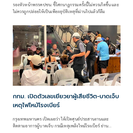
รองหัวหน้าพรรคปชน. ชี้โศกนาฏกรรมครั้งนี้ไม่ควรเกิดขึ้น และ
ไม่ควรถูกปล่อยให้เป็นเพียงอุบัติเหตุที่ผ่านไปแล้วก็ลืม
กทม. เปิดตัวเลขเยียวยาผู้เสียชีวิต-บาดเจ็บ
เหตุไฟไหม้โรงเบียร์
กรุงเทพมหานคร เปิดเผยว่า ได้เปิดศุนย์ประสานงานและ
ติดตามอาการผู้บาดเจ็บ กรณีเหตุเพลิงไหม้โรงเบียร์ ย่าน
ลาดพร้าว ณ สถานีรถไฟฟ้าใต้ดินพหลโยธิน (MRT) ทางออก