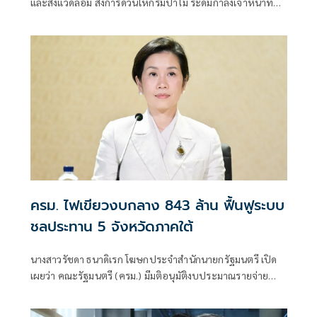
และสิ่งแวดล้อม สั่งการด่วนให้กรมป่าไม้ ระดมกำลังเจ้าหน้าที่
จากหน่วยป้องกันรักษาป่าเข้าช่วยเหลือประชาชนที่ได้รับผลก
ระทบจากสถานการณ์น้ำป่าไหลหลากในจังหวัดเชียงราย
ครม. ไฟเขียวงบกลาง 843 ล้าน ฟื้นฟูระบบ
ชลประทาน 5 จังหวัดภาคใต้
นางสาวรัชดา ธนาดิเรก โฆษกประจำสำนักนายกรัฐมนตรี เปิด
เผยว่า คณะรัฐมนตรี (ครม.) มีมติอนุมัติงบประมาณรายจ่าย
ประจำปีงบประมาณ พ.ศ. 2569 งบกลาง รายการเงินสำรอง
จ่ายเพื่อกรณีฉุกเฉินหรือจำเป็น วงเงิน 843.26 ล้านบาท ให้กรม