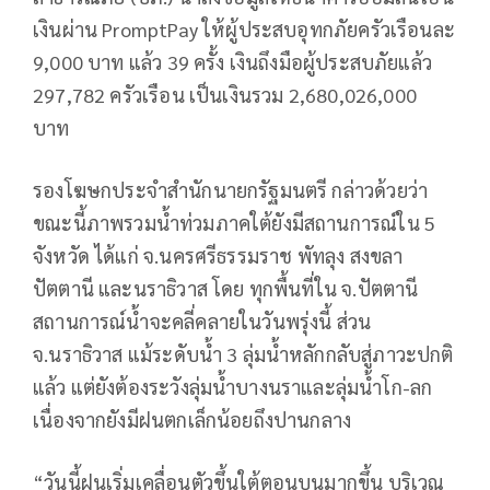
เงินผ่าน PromptPay ให้ผู้ประสบอุทกภัยครัวเรือนละ
9,000 บาท แล้ว 39 ครั้ง เงินถึงมือผู้ประสบภัยแล้ว
297,782 ครัวเรือน เป็นเงินรวม 2,680,026,000
บาท
รองโฆษกประจำสำนักนายกรัฐมนตรี กล่าวด้วยว่า
ขณะนี้ภาพรวมน้ำท่วมภาคใต้ยังมีสถานการณ์ใน 5
จังหวัด ได้แก่ จ.นครศรีธรรมราช พัทลุง สงขลา
ปัตตานี และนราธิวาส โดย ทุกพื้นที่ใน จ.ปัตตานี
สถานการณ์น้ำจะคลี่คลายในวันพรุ่งนี้ ส่วน
จ.นราธิวาส แม้ระดับน้ำ 3 ลุ่มน้ำหลักกลับสู่ภาวะปกติ
แล้ว แต่ยังต้องระวังลุ่มน้ำบางนราและลุ่มน้ำโก-ลก
เนื่องจากยังมีฝนตกเล็กน้อยถึงปานกลาง
“วันนี้ฝนเริ่มเคลื่อนตัวขึ้นใต้ตอนบนมากขึ้น บริเวณ