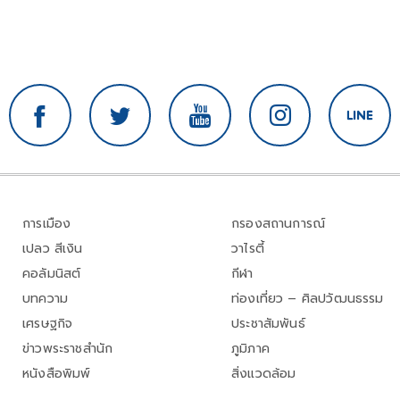
การเมือง
กรองสถานการณ์
เปลว สีเงิน
วาไรตี้
คอลัมนิสต์
กีฬา
บทความ
ท่องเที่ยว – ศิลปวัฒนธรรม
เศรษฐกิจ
ประชาสัมพันธ์
ข่าวพระราชสำนัก
ภูมิภาค
หนังสือพิมพ์
สิ่งแวดล้อม