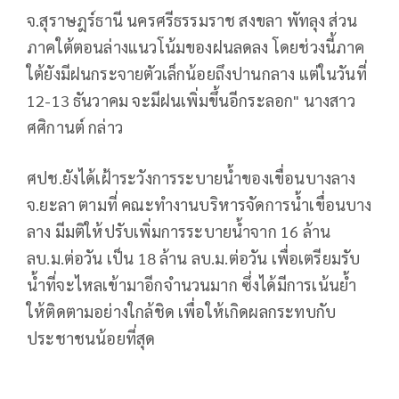
จ.สุราษฎร์ธานี นครศรีธรรมราช สงขลา พัทลุง ส่วน
ภาคใต้ตอนล่างแนวโน้มของฝนลดลง โดยช่วงนี้ภาค
ใต้ยังมีฝนกระจายตัวเล็กน้อยถึงปานกลาง แต่ในวันที่
12-13 ธันวาคม จะมีฝนเพิ่มขึ้นอีกระลอก" นางสาว
ศศิกานต์ กล่าว
ศปช.ยังได้เฝ้าระวังการระบายน้ำของเขื่อนบางลาง
จ.ยะลา ตามที่ คณะทำงานบริหารจัดการน้ำเขื่อนบาง
ลาง มีมติให้ปรับเพิ่มการระบายน้ำจาก 16 ล้าน
ลบ.ม.ต่อวัน เป็น 18 ล้าน ลบ.ม.ต่อวัน เพื่อเตรียมรับ
น้ำที่จะไหลเข้ามาอีกจำนวนมาก ซึ่งได้มีการเน้นย้ำ
ให้ติดตามอย่างใกล้ชิด เพื่อให้เกิดผลกระทบกับ
ประชาชนน้อยที่สุด