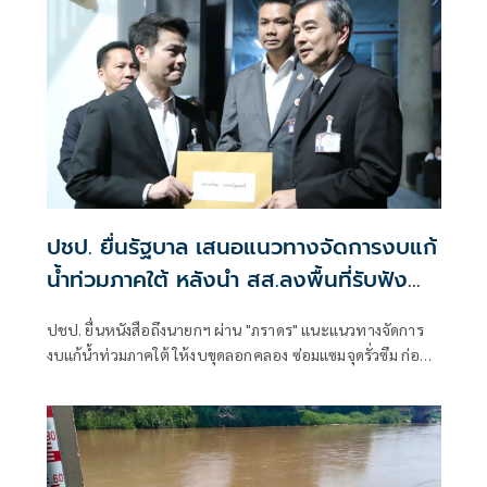
ชลประทา
ปชป. ยื่นรัฐบาล เสนอแนวทางจัดการงบแก้
น้ำท่วมภาคใต้ หลังนำ สส.ลงพื้นที่รับฟัง
ประชาชน
ปชป. ยื่นหนังสือถึงนายกฯ ผ่าน "ภราดร" แนะแนวทางจัดการ
งบแก้น้ำท่วมภาคใต้ ให้งบขุดลอกคลอง ซ่อมแซมจุดรั่วซึม ก่อน
น้ำมา ให้จังหวัดเป็นเจ้าภาพแจ้งเตือนศูนย์อพยพอย่างเป็น
ระบบ - ออกสินเชื่อดอกเบี้ยต่ำ