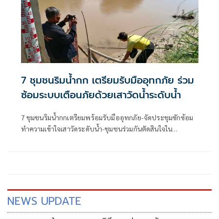
7 ชุมชนริมน้ำกก เตรียมรับมืออุทกภัย ร่วม
ซ้อมระบบเตือนภัยด้วยเสาวัดน้ำระดับน้ำ
7 ชุมชนริมน้ำกกเตรียมพร้อมรับมืออุทกภัย-จัดประชุมซักซ้อม
ทำความเข้าใจเสาวัดระดับน้ำ-ชุมชนร่วมกันตัดสินใจใน
สถานการณ์วิกฤต-นักวิชาการ มูลนิธิพชภ.เป็นพี่เลี้ยงสนับสนุน
ข้อมูล
NEWS UPDATE