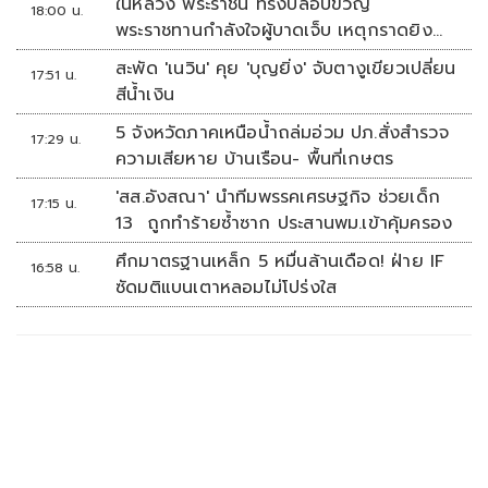
ในหลวง พระราชินี ทรงปลอบขวัญ
18:00 น.
พระราชทานกำลังใจผู้บาดเจ็บ เหตุกราดยิง
รร.เทพศิรินทร์นนทบุรี
สะพัด 'เนวิน' คุย 'บุญยิ่ง' จับตางูเขียวเปลี่ยน
17:51 น.
สีน้ำเงิน
5 จังหวัดภาคเหนือน้ำถล่มอ่วม ปภ.สั่งสำรวจ
17:29 น.
ความเสียหาย บ้านเรือน- พื้นที่เกษตร
'สส.อังสณา' นำทีมพรรคเศรษฐกิจ ช่วยเด็ก
17:15 น.
13 ถูกทำร้ายซ้ำซาก ประสานพม.เข้าคุ้มครอง
ศึกมาตรฐานเหล็ก 5 หมื่นล้านเดือด! ฝ่าย IF
16:58 น.
ซัดมติแบนเตาหลอมไม่โปร่งใส