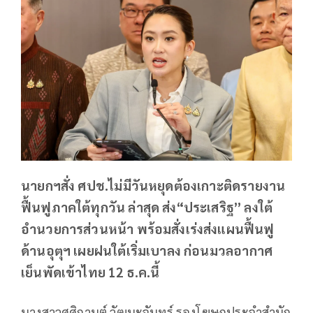
นายกฯสั่ง ศปช.ไม่มีวันหยุดต้องเกาะติดรายงาน
ฟื้นฟูภาคใต้ทุกวัน ล่าสุด ส่ง“ประเสริฐ” ลงใต้
อำนวยการส่วนหน้า พร้อมสั่งเร่งส่งแผนฟื้นฟู
ด้านอุตุฯ เผยฝนใต้เริ่มเบาลง ก่อนมวลอากาศ
เย็นพัดเข้าไทย 12 ธ.ค.นี้
นางสาวศศิกานต์ วัฒนะจันทร์ รองโฆษกประจำสำนัก