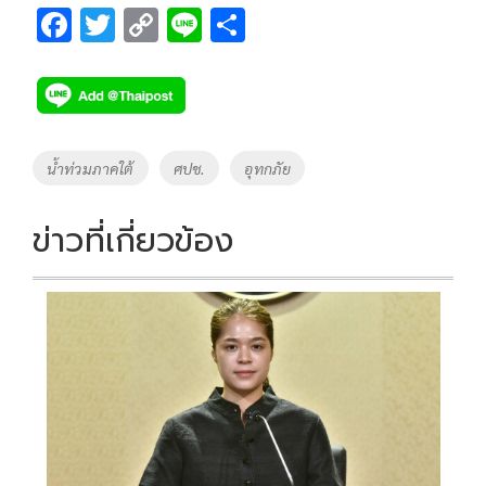
F
T
C
Li
S
ac
wi
o
n
h
e
tt
p
e
ar
b
er
y
e
o
Li
Tags
น้ำท่วมภาคใต้
ศปช.
อุทกภัย
o
n
k
k
ข่าวที่เกี่ยวข้อง