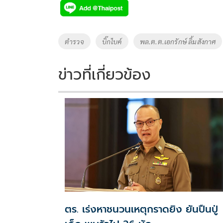
Tags
ตำรวจ
บิ๊กไบค์
พล.ต.ต.เอกรักษ์ ลิ้มสังกาศ
ข่าวที่เกี่ยวข้อง
ตร. เร่งหาชนวนเหตุกราดยิง ยันปืนปู่