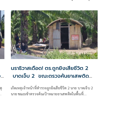
ปืน
จ.ชลบุรี ที่เหยื่อซึ่งถูกนายป๋อง ผู้ต้องหาคดีฆาตกรรม 5
ศพ ข่มขืนและข่มขู่ออกมาระบุว่า นายป๋องเป็นเด็กเดินยา
ของตำรวจ สภ.ห้วยใหญ่
นราธิวาสเดือด! ตร.ถูกยิงเสียชีวิต 2
ง
บาดเจ็บ 2 ขณะตรวจค้นยาเสพติด
พื้นที่ อ.ตากใบ
ตุ
เกิดเหตุเจ้าหน้าที่ตำรวจถูกยิงเสียชีวิต 2 นาย บาดเจ็บ 2
นาย ขณะเข้าตรวจค้นเป้าหมายยาเสพติดในพื้นที่
อ.ตากใบ จ.นราธิวาส