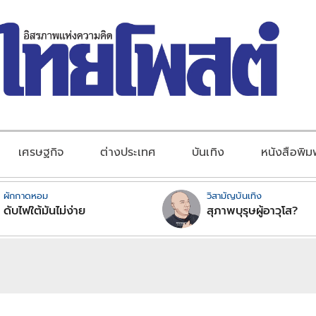
เศรษฐกิจ
ต่างประเทศ
บันเทิง
หนังสือพิม
ผักกาดหอม
วิสามัญบันเทิง
ดับไฟใต้มันไม่ง่าย
สุภาพบุรุษผู้อาวุโส?