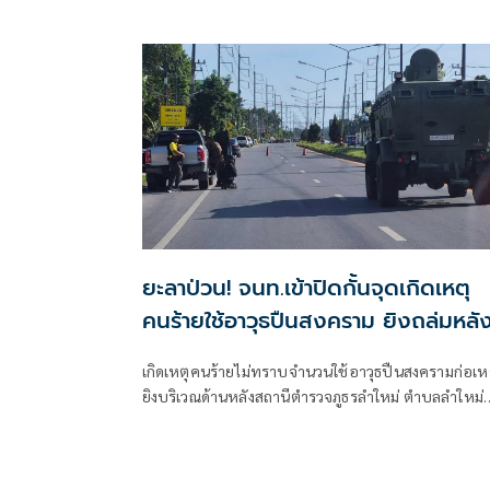
6 ส.ค. ที่ผ่านมา เกิดเหตุคนร้ายไม่ทราบจำนวนใช้อาวุธ
ลอบยิงนายรียะ อาแว อดีตผู้ช่วยผู้ใหญ่บ้านหมู่ที่ 5
ยะลาป่วน! จนท.เข้าปิดกั้นจุดเกิดเหตุ
คนร้ายใช้อาวุธปืนสงคราม ยิงถล่มหลั
โรงพักลำใหม่
เกิดเหตุคนร้ายไม่ทราบจำนวนใช้อาวุธปืนสงครามก่อเห
ยิงบริเวณด้านหลังสถานีตำรวจภูธรลำใหม่ ตำบลลำใหม่
อำเภอเมืองยะลา จังหวัดยะลา