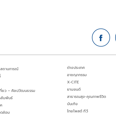
ต่างประเทศ
สถานการณ์
อาชญากรรม
้
X-CITE
ยานยนต์
เที่ยว – ศิลปวัฒนธรรม
สาธารณสุข-คุณภาพชีวิต
สัมพันธ์
บันเทิง
าค
ไทยโพสต์ ทีวี
วดล้อม