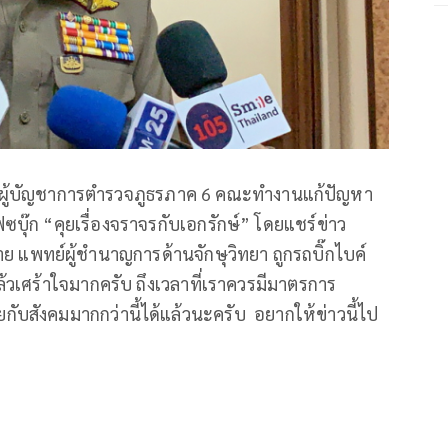
รองผู้บัญชาการตำรวจภูธรภาค 6 คณะทำงานแก้ปัญหา
ุ๊ก “คุยเรื่องจราจรกับเอกรักษ์” โดยแชร์ข่าว
าย แพทย์ผู้ชำนาญการด้านจักษุวิทยา ถูกรถบิ๊กไบค์
้วเศร้าใจมากครับ ถึงเวลาที่เราควรมีมาตรการ
กับสังคมมากกว่านี้ได้แล้วนะครับ อยากให้ข่าวนี้ไป