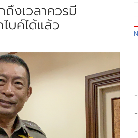
กถึงเวลาควรมี
ไบค์ได้แล้ว
N