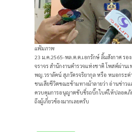
แฟ้มภาพ
23 ม.ค.2565-พล.ต.ต.เอกรักษ์ ลิ้มสังกาศ 
จราจร สำนักงานตำรวจแห่งชาติ โพสต์ผ่านเฟซบ
พญ.วราลัคน์ สุภวัตรจริยากุล หรือ หมอกระต่
ชนเสียชีวิตขณะข้ามทางม้าลายว่า อ่านข่าวแล
ควบคุมการอนุญาตขับขี่รถบิ๊กไบค์ให้ปลอดภัย
ถึงผู้เกี่ยวข้องมากเลยครับ