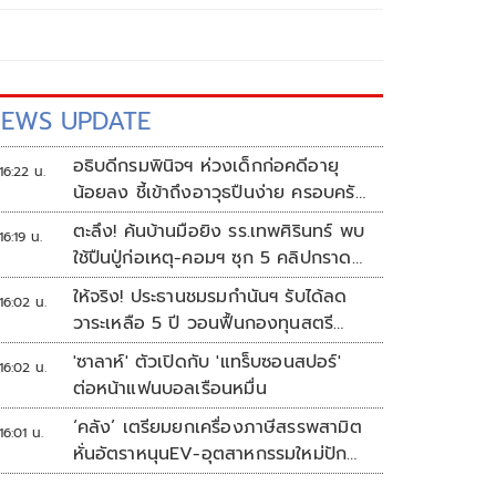
EWS UPDATE
อธิบดีกรมพินิจฯ ห่วงเด็กก่อคดีอายุ
16:22 น.
น้อยลง ชี้เข้าถึงอาวุธปืนง่าย ครอบครัว
แตกแยกเป็นชนวนสำคัญ
ตะลึง! ค้นบ้านมือยิง รร.เทพศิรินทร์ พบ
16:19 น.
ใช้ปืนปู่ก่อเหตุ-คอมฯ ซุก 5 คลิปกราด
ยิง
ให้จริง! ประธานชมรมกำนันฯ รับได้ลด
16:02 น.
วาระเหลือ 5 ปี วอนฟื้นกองทุนสตรี
อำเภอละล้าน
'ซาลาห์' ตัวเปิดกับ 'แทร็บซอนสปอร์'
16:02 น.
ต่อหน้าแฟนบอลเรือนหมื่น
‘คลัง’ เตรียมยกเครื่องภาษีสรรพสามิต
16:01 น.
หั่นอัตราหนุนEV-อุตสาหกรรมใหม่ปัก
หมุดไทย