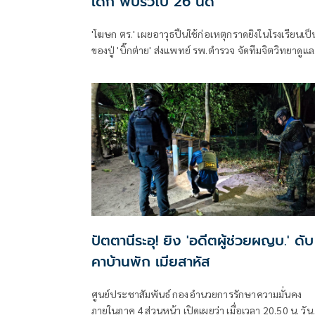
เด็ก พบรัวไป 26 นัด
'โฆษก ตร.' เผยอาวุธปืนใช้ก่อเหตุกราดยิงในโรงเรียนเป็
ของปู่ 'บิ๊กต่าย' ส่งแพทย์ รพ.ตำรวจ จัดทีมจิตวิทยาดูแล
สุขภาพจิตครู นักเรียน ผู้ปกครอง
ปัตตานีระอุ! ยิง 'อดีตผู้ช่วยผญบ.' ดับ
คาบ้านพัก เมียสาหัส
ศูนย์ประชาสัมพันธ์ กองอำนวยการรักษาความมั่นคง
ภายในภาค 4 ส่วนหน้า เปิดเผยว่า เมื่อเวลา 20.50 น. วันท