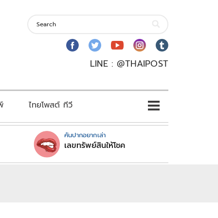
LINE : @THAIPOST
พ์
ไทยโพสต์ ทีวี
คันปากอยากเล่า
เลขทรัพย์สินให้โชค