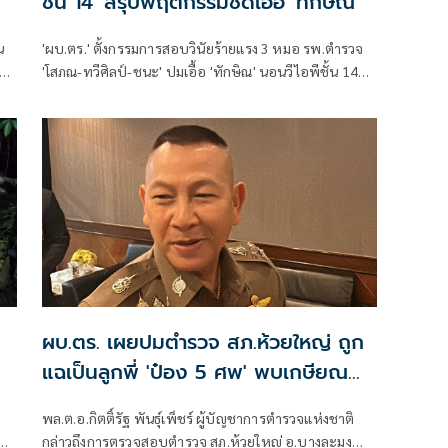
ชั้น 14' สรุปพฤติกรรมชัดเอื้อ 'ทักษิณ'
น
'ผบ.ตร.' ตั้งกรรมการสอบวินัยร้ายแรง 3 หมอ รพ.ตำรวจ
'โสภณ-ทวีศิลป์-ชนะ' ปมเอื้อ 'ทักษิณ' นอนวีไอพีชั้น 14
มอบหมาย 'พล.ต.อ.อิทธิพล' นั่งประธาน เร่งสรุปโดยเร็ว
ผบ.ตร. เผยปมตำรวจ สภ.ห้วยใหญ่ ถูก
แฉเป็นลูกพี่ 'ป๋อง 5 ศพ' พบเกษียณ
อายุตั้งแต่ปี 57
พล.ต.อ.กิตติ์รัฐ พันธุ์เพ็ชร์ ผู้บัญชาการตำรวจแห่งชาติ
ี่
กล่าวถึงการตรวจสอบตำรวจ สภ.ห้วยใหญ่ อ.บางละมุง