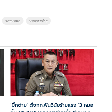
รถชนหมอ
หมอกระต่าย
'บิ๊กต่าย' ตั้งกก.ฟันวินัยร้ายแรง '3 หมอ