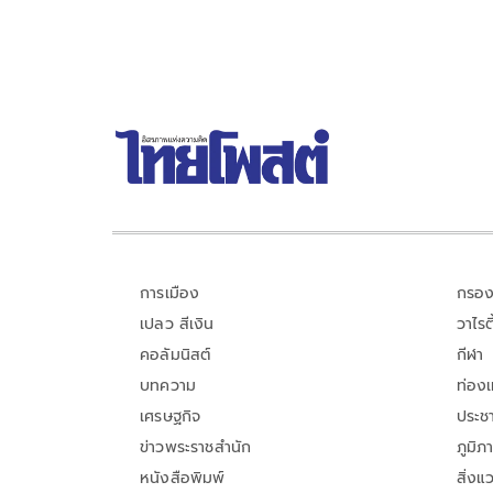
การเมือง
กรอง
เปลว สีเงิน
วาไรตี
คอลัมนิสต์
กีฬา
บทความ
ท่อง
เศรษฐกิจ
ประชา
ข่าวพระราชสำนัก
ภูมิภ
หนังสือพิมพ์
สิ่งแ