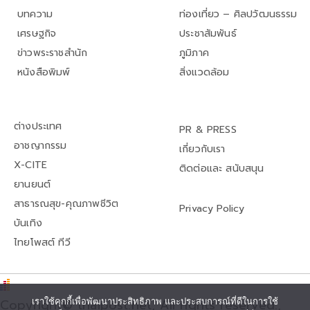
บทความ
ท่องเที่ยว – ศิลปวัฒนธรรม
เศรษฐกิจ
ประชาสัมพันธ์
ข่าวพระราชสำนัก
ภูมิภาค
หนังสือพิมพ์
สิ่งแวดล้อม
ต่างประเทศ
PR & PRESS
อาชญากรรม
เกี่ยวกับเรา
X-CITE
ติดต่อและ สนับสนุน
ยานยนต์
สาธารณสุข-คุณภาพชีวิต
Privacy Policy
บันเทิง
ไทยโพสต์ ทีวี
Copyright© thaipost.net, All rights reserved.,
เราใช้คุกกี้เพื่อพัฒนาประสิทธิภาพ และประสบการณ์ที่ดีในการใช้