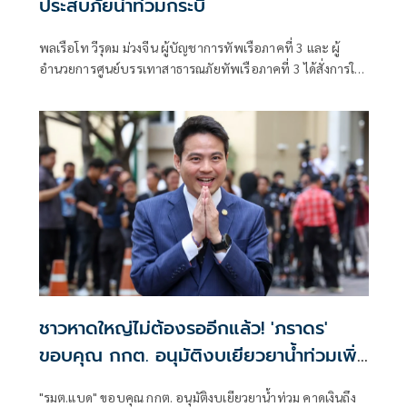
ประสบภัยน้ำท่วมกระบี่
พลเรือโท วีรุดม ม่วงจีน ผู้บัญชาการทัพเรือภาคที่ 3 และ ผู้
อำนวยการศูนย์บรรเทาสาธารณภัยทัพเรือภาคที่ 3 ได้สั่งการให้
หน่วยบรรเทาสาธารณภัย กรมทหารราบที่ 2 กองพลนาวิกโยธิน
ชาวหาดใหญ่ไม่ต้องรออีกแล้ว! 'ภราดร'
ขอบคุณ กกต. อนุมัติงบเยียวยาน้ำท่วมเพิ่ม
อีก 2.2 พันล้าน
"รมต.แบด" ขอบคุณ กกต. อนุมัติงบเยียวยาน้ำท่วม คาดเงินถึง