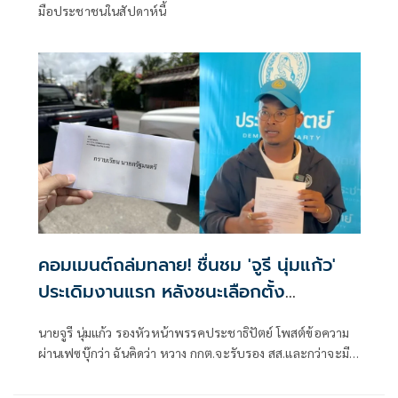
มือประชาชนในสัปดาห์นี้
คอมเมนต์ถล่มทลาย! ชื่นชม 'จูรี นุ่มแก้ว'
ประเดิมงานแรก หลังชนะเลือกตั้ง
สส.สงขลา
นายจูรี นุ่มแก้ว รองหัวหน้าพรรคประชาธิปัตย์ โพสต์ข้อความ
ผ่านเฟซบุ๊กว่า ฉันคิดว่า หวาง กกต.จะรับรอง สส.และกว่าจะมี
รัฐบาลใหม่ น่าจะใช้เวลาอีกนานพอสมควรเหลย