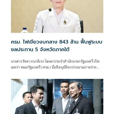
ครม. ไฟเขียวงบกลาง 843 ล้าน ฟื้นฟูระบบ
ชลประทาน 5 จังหวัดภาคใต้
นางสาวรัชดา ธนาดิเรก โฆษกประจำสำนักนายกรัฐมนตรี เปิด
เผยว่า คณะรัฐมนตรี (ครม.) มีมติอนุมัติงบประมาณรายจ่าย
ประจำปีงบประมาณ พ.ศ. 2569 งบกลาง รายการเงินสำรอง
จ่ายเพื่อกรณีฉุกเฉินหรือจำเป็น วงเงิน 843.26 ล้านบาท ให้กรม
ชลประทา