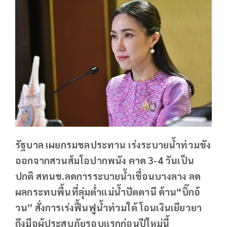
รัฐบาล เผยกรมชลประทาน เร่งระบายน้ำท่วมขัง
ออกจากสวนส้มโอปากพนัง คาด 3-4 วันเป็น
ปกติ สทนช.ลดการระบายน้ำเขื่อนบางลาง ลด
ผลกระทบพื้นที่ลุ่มต่ำแม่น้ำปัตตานี ด้าน“บิ๊กอ้
วน” สั่งการเร่งฟื้นฟูน้ำท่วมใต้ โอนเงินเยียวยา
ถึงมือผู้ประสบภัยรอบแรกก่อนปีใหม่นี้