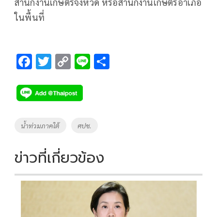
สำนักงานเกษตรจังหวัด หรือสำนักงานเกษตรอำเภอ
ในพื้นที่
F
T
C
Li
S
ac
wi
o
n
h
e
tt
p
e
ar
b
er
y
e
o
Li
Tags
น้ำท่วมภาคใต้
ศปช.
o
n
k
k
ข่าวที่เกี่ยวข้อง