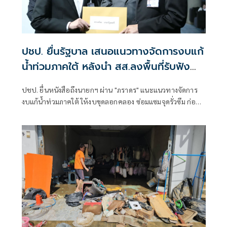
ปชป. ยื่นรัฐบาล เสนอแนวทางจัดการงบแก้
น้ำท่วมภาคใต้ หลังนำ สส.ลงพื้นที่รับฟัง
ประชาชน
ปชป. ยื่นหนังสือถึงนายกฯ ผ่าน "ภราดร" แนะแนวทางจัดการ
งบแก้น้ำท่วมภาคใต้ ให้งบขุดลอกคลอง ซ่อมแซมจุดรั่วซึม ก่อน
น้ำมา ให้จังหวัดเป็นเจ้าภาพแจ้งเตือนศูนย์อพยพอย่างเป็น
ระบบ - ออกสินเชื่อดอกเบี้ยต่ำ