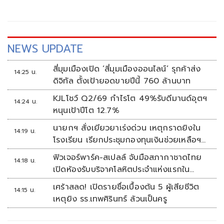
NEWS UPDATE
สี่มุมเมืองเปิด ‘สี่มุมเมืองออนไลน์’ รุกค้าส่ง
14:25 น.
ดิจิทัล ตั้งเป้ายอดขายปีนี้ 760 ล้านบาท
KJLโชว์ Q2/69 กำไรโต 49%รับดีมานด์อุตฯ
14:24 น.
หนุนเป้าปีโต 12.7%
นายกฯ สั่งเยียวยาเร่งด่วน เหตุกราดยิงใน
14:19 น.
โรงเรียน เรียกประชุมกองทุนเงินช่วยเหลือฯ
ทันที
ฟิวเจอร์พาร์ค-สเปลล์ จับมือสภากาชาดไทย
14:18 น.
เปิดห้องรับบริจาคโลหิตประจำแห่งแรกใน
ศูนย์การค้าปทุมธานี
เศร้าสลด! เปิดรายชื่อเบื้องต้น 5 ผู้เสียชีวิต
14:15 น.
เหตุยิง รร.เทพศิรินทร์ ล้วนเป็นครู