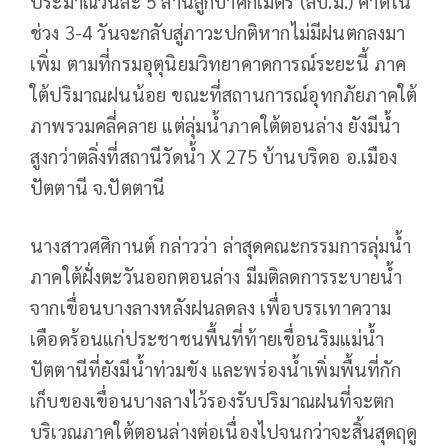
ประมาณวันละ 5 ล้านลูกบาศก์เมตร (ลบ.ม.) คาดใน
ช่วง 3-4 วันจะกลับสู่ภาวะปกติหากไม่มีฝนตกลงมา
เพิ่ม ตามที่กรมอุตุนิยมวิทยาคาดการณ์ระยะนี้ ภาค
ใต้ปริมาณฝนน้อย ขณะที่สถานการณ์อุทกภัยภาคใต้
ภาพรวมคลี่คลาย แต่ลุ่มน้ำภาคใต้ตอนล่าง ยังมีน้ำ
สูงกว่าตลิ่งที่สถานีวัดน้ำ X 275 บ้านบริดอ อ.เมือง
ปัตตานี จ.ปัตตานี
นางสาวศศิกานต์ กล่าวว่า ล่าสุดคณะกรรมการลุ่มน้ำ
ภาคใต้ฝั่งตะวันออกตอนล่าง มีมติลดการระบายน้ำ
จากเขื่อนบางลางหลังฝนลดลง เพื่อบรรเทาความ
เดือดร้อนแก่ประชาชนพื้นที่ท้ายเขื่อนริมแม่น้ำ
ปัตตานีที่ยังมีน้ำท่วมขัง และพร่องน้ำเพิ่มพื้นที่กัก
เก็บของเขื่อนบางลางไว้รองรับปริมาณฝนที่จะตก
บริเวณภาคใต้ตอนล่างต่อเนื่องไปจนกว่าจะสิ้นสุดฤดู