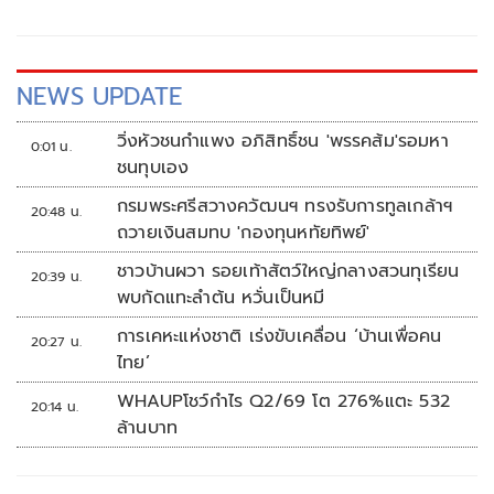
NEWS UPDATE
วิ่งหัวชนกำแพง อภิสิทธิ์ชน 'พรรคส้ม'รอมหา
0:01 น.
ชนทุบเอง
กรมพระศรีสวางควัฒนฯ ทรงรับการทูลเกล้าฯ
20:48 น.
ถวายเงินสมทบ 'กองทุนหทัยทิพย์'
ชาวบ้านผวา รอยเท้าสัตว์ใหญ่กลางสวนทุเรียน
20:39 น.
พบกัดแทะลำต้น หวั่นเป็นหมี
การเคหะแห่งชาติ เร่งขับเคลื่อน ‘บ้านเพื่อคน
20:27 น.
ไทย’
WHAUPโชว์กำไร Q2/69 โต 276%แตะ 532
20:14 น.
ล้านบาท