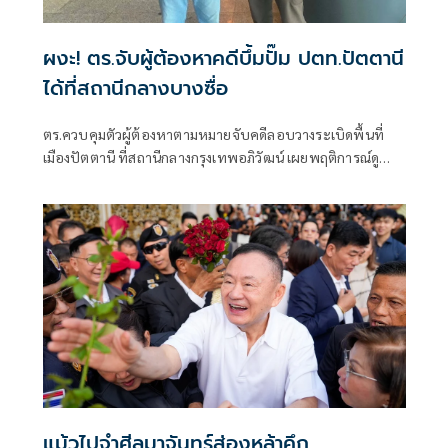
ผงะ! ตร.จับผู้ต้องหาคดีบึ้มปั๊ม ปตท.ปัตตานี
ได้ที่สถานีกลางบางซื่อ
ตร.ควบคุมตัวผู้ต้องหาตามหมายจับคดีลอบวางระเบิดพื้นที่
เมืองปัตตานี ที่สถานีกลางกรุงเทพอภิวัฒน์ เผยพฤติการณ์ดู
ต้นทาง
แม้วไปจำศีลมาจันทร์ส่องหล้าคึก