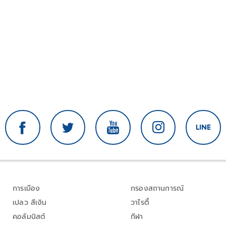
การเมือง
กรองสถานการณ์
เปลว สีเงิน
วาไรตี้
คอลัมนิสต์
กีฬา