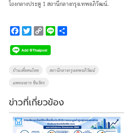
โถงกลางประตู 1 สถานีกลางกรุงเทพอภิวัฒน์.
F
T
C
Li
S
ac
wi
o
n
h
e
tt
p
e
ar
b
er
y
e
o
Li
Tags
บ้านเพื่อคนไทย
สถานีกลางกรุงเทพอภิวัฒน์
o
n
แพทองธาร ชินวัตร
k
k
ข่าวที่เกี่ยวข้อง