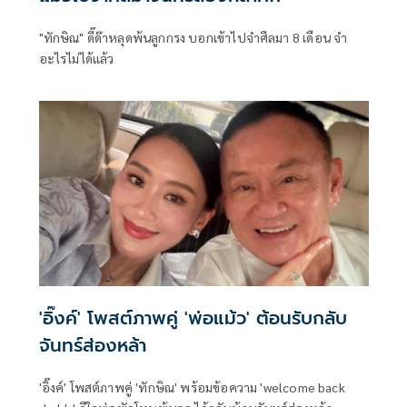
"ทักษิณ" ดี๊ด๊าหลุดพ้นลูกกรง บอกเข้าไปจำศีลมา 8 เดือน จำ
อะไรไม่ได้แล้ว
'อิ๊งค์' โพสต์ภาพคู่ 'พ่อแม้ว' ต้อนรับกลับ
จันทร์ส่องหล้า
'อิ๊งค์' โพสต์ภาพคู่ 'ทักษิณ' พร้อมข้อความ 'welcome back