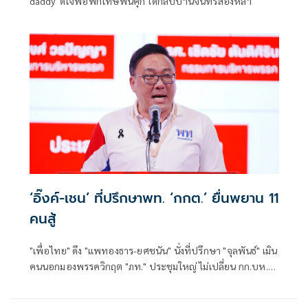
daddy' ดีใจพ่อพักโทษพ้นคุก ได้กลับบ้านจันทร์ส่องหล้า
‘อิ๊งค์-เชน’ ที่ปรึกษาพท. ‘กกต.’ ยื่นพยาน 11
คนสู้
"เพื่อไทย" ดึง "แพทองธาร-ยศชนัน" นั่งที่ปรึกษา "จุลพันธ์" เมิน
คนนอกมองพรรควิกฤต "ภท." ประชุมใหญ่ ไม่เปลี่ยน กก.บห.
"กกต." เตรียมยื่นบัญชีพยาน