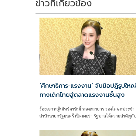
ข่าวที่เกี่ยวข้อง
‘ศึกษาธิการ-แรงงาน’ จับมือปฏิรูปใหญ่
ทางเด็กไทยสู่ตลาดแรงงานชั้นสูง
ร้อยเอกหญิงภัทร์ดารัสมิ์ ทองสลวยกร รองโฆษกประจำ
สำนักนายกรัฐมนตรี เปิดเผยว่า รัฐบาลให้ความสำคัญกั
การยกระดับศักยภาพทุนมนุษย์อย่างยั่งยืน