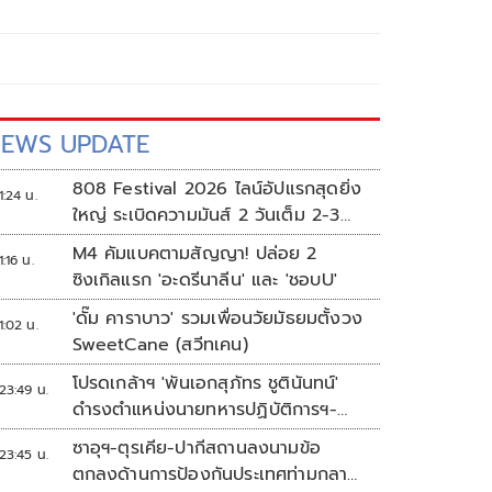
EWS UPDATE
808 Festival 2026 ไลน์อัปแรกสุดยิ่ง
1:24 น.
ใหญ่ ระเบิดความมันส์ 2 วันเต็ม 2-3
ต.ค.นี้
M4 คัมแบคตามสัญญา! ปล่อย 2
1:16 น.
ซิงเกิลแรก 'อะดรีนาลีน' และ 'ชอบU'
'ดั๊ม คาราบาว' รวมเพื่อนวัยมัธยมตั้งวง
1:02 น.
SweetCane (สวีทเคน)
โปรดเกล้าฯ 'พันเอกสุภัทร ชูตินันทน์'
23:49 น.
ดำรงตำแหน่งนายทหารปฏิบัติการฯ-
พระราชทานยศ 'พลตรี'
ซาอุฯ-ตุรเคีย-ปากีสถานลงนามข้อ
23:45 น.
ตกลงด้านการป้องกันประเทศท่ามกลาง