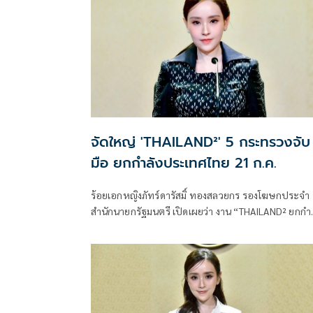
จัดใหญ่ 'THAILAND²' 5 กระทรวงจับ
มือ ยกกำลังประเทศไทย 21 ก.ค.
ร้อยเอกหญิงภัทร์ดารัสมิ์ ทองสลวยกร รองโฆษกประจำ
สำนักนายกรัฐมนตรี เปิดเผยว่า งาน “THAILAND² ยกกำล
ประเทศไทย ยกระดับทุนมนุษย์” ถือเป็นงานใหญ่ที่เกิดขึ
เป็นครั้งแรกจากการผนึกกำลังของ 5 กระทรวงหลัก