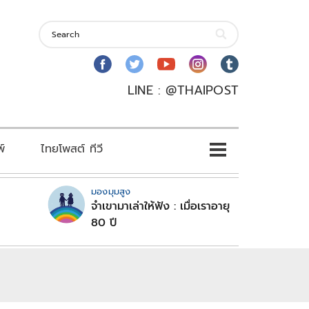
LINE : @THAIPOST
พ์
ไทยโพสต์ ทีวี
มองมุมสูง
จำเขามาเล่าให้ฟัง : เมื่อเราอายุ
80 ปี