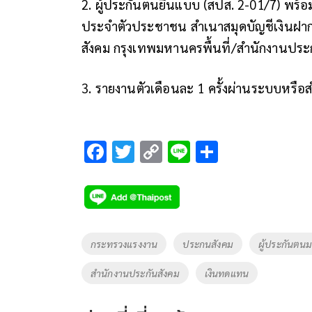
2. ผู้ประกันตนยื่นแบบ (สปส. 2-01/7) พร
ประจำตัวประชาชน สำเนาสมุดบัญชีเงินฝ
สังคม กรุงเทพมหานครพื้นที่/สำนักงานประ
3. รายงานตัวเดือนละ 1 ครั้งผ่านระบบหรื
F
T
C
Li
S
ac
wi
o
n
h
e
tt
p
e
ar
b
er
y
e
o
Li
Tags
กระทรวงแรงงาน
ประกนสังคม
ผู้ประกันตน
o
n
สำนักงานประกันสังคม
เงินทดแทน
k
k