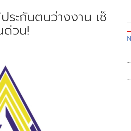
้ประกันตนว่างงาน เช็
นด่วน!
N