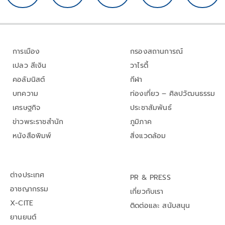
การเมือง
กรองสถานการณ์
เปลว สีเงิน
วาไรตี้
คอลัมนิสต์
กีฬา
บทความ
ท่องเที่ยว – ศิลปวัฒนธรรม
เศรษฐกิจ
ประชาสัมพันธ์
ข่าวพระราชสำนัก
ภูมิภาค
หนังสือพิมพ์
สิ่งแวดล้อม
ต่างประเทศ
PR & PRESS
อาชญากรรม
เกี่ยวกับเรา
X-CITE
ติดต่อและ สนับสนุน
ยานยนต์