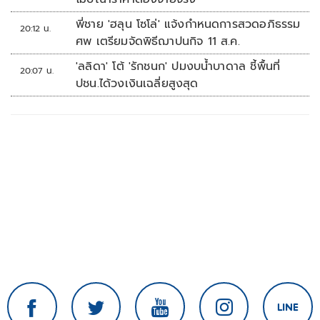
พี่ชาย 'ฮลุน โซโล่' แจ้งกำหนดการสวดอภิธรรม
20:12 น.
ศพ เตรียมจัดพิธีฌาปนกิจ 11 ส.ค.
'ลลิดา' โต้ 'รักชนก' ปมงบน้ำบาดาล ชี้พื้นที่
20:07 น.
ปชน.ได้วงเงินเฉลี่ยสูงสุด