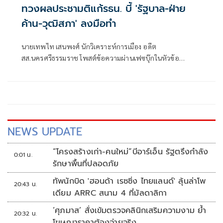
ทวงผลประชามติแก้รธน. บี้ 'รัฐบาล-ฝ่าย
ค้าน-วุฒิสภา' ลงมือทำ
นายเทพไท เสนพงศ์ นักวิเคราะห์การเมือง อดีต
สส.นครศรีธรรมราช โพสต์ข้อความผ่านเฟซบุ๊กในหัวข้อ
"กระตุกเตือน : ทวงผลประชามติ แก้ไขรัฐธรรมนูญ" โดยระบุว่า
NEWS UPDATE
“โครงสร้างเก่า-คนใหม่”บีอาร์เอ็น รัฐตรึงกำลัง
0:01 น.
รักษาพื้นที่ปลอดภัย
ทัพนักบิด 'ฮอนด้า เรซซิ่ง ไทยแลนด์' ลุ้นล่าโพ
20:43 น.
เดียม ARRC สนาม 4 ที่มัลดาลิกา
‘ศุภมาส’ สั่งเข้มตรวจคลินิกเสริมความงาม ย้ำ
20:32 น.
โฆษณาราคาต้องจ่ายจริง