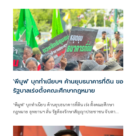
มีผู้เสียชีวิต 6,125 คน
'พีมูฟ' บุกทำเนียบฯ ค้านยุบธนาคารที่ดิน ขอ
รัฐบาลเร่งตั้งคณะศึกษากฎหมาย
‘พีมูฟ’ บุกทำเนียบ ค้านยุบธนาคารที่ดิน เร่ง ตั้งคณะศึกษา
กฎหมาย อุทยานฯ ลั่น รัฐต้องรักษาสัญญาประชาชน จับตา
‘ทรงศักดิ์’ เตรียมคุยบ่ายนี้