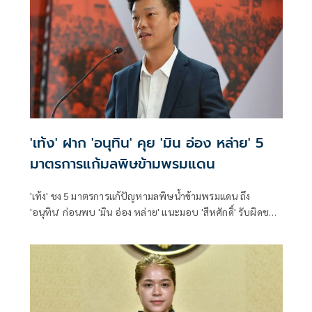
'เท้ง' ฝาก 'อนุทิน' คุย 'มิน อ่อง หล่าย' 5
มาตรการแก้มลพิษข้ามพรมแดน
'เท้ง' ชง 5 มาตรการแก้ปัญหามลพิษน้ำข้ามพรมแดน ถึง
'อนุทิน' ก่อนพบ 'มิน อ่อง หล่าย' แนะมอบ 'สีหศักดิ์' รับผิดชอบ
หลัก ฝ่ายค้านติดตามความคืบหน้าทุกไตรมาส