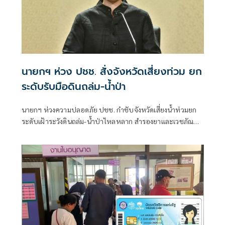
นายกฯ ห่วง ปชช. สั่งจังหวัดเสี่ยงท่วม ยก
ระดับรับมือดินถล่ม-น้ำป่า
นายกฯ ห่วงความปลอดภัย ปชช. กำชับจังหวัดเสี่ยงน้ำท่วมยก
ระดับเฝ้าระวังดินถล่ม-น้ำป่าไหลหลาก สำรองยาและเวชภัณฑ์
ไม่น้อยกว่า 72 ชม. ดูแลผู้ป่วยกลุ่มเปราะบางใกล้ชิด