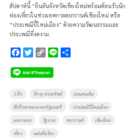
สัปดาห์นี้ “ยืนยันจังหวัดเชียงใหม่พร้อมต้อนรับนัก
ท่องเที่ยวในช่วงเทศกาลสงกรานต์เชียงใหม่ หรือ
“ประเพณีปี๋ใหม่เมือง” ด้วยความวัฒนธรรมและ
ประเพณีที่งดงาม.
F
T
C
Li
S
ac
wi
o
n
h
e
tt
p
e
ar
b
er
y
e
o
Li
Tags
3 ตึก
จิรายุ ห่วงทรัพย์
ถนนคนเดิน
o
n
ที่ปรึกษาของนายกรัฐมนตรี
ประเพณีปี๋ใหม่เมือง
k
k
ผลกระทบ
รัฐบาล
สงกรานต์
เชียงใหม่
เที่ยว
แผ่นดินไหว