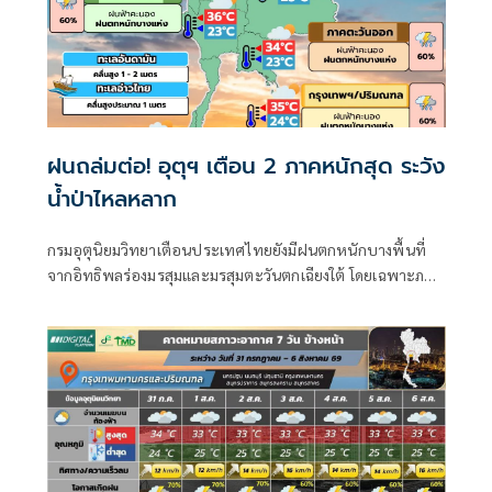
ฝนถล่มต่อ! อุตุฯ เตือน 2 ภาคหนักสุด ระวัง
น้ำป่าไหลหลาก
กรมอุตุนิยมวิทยาเตือนประเทศไทยยังมีฝนตกหนักบางพื้นที่
จากอิทธิพลร่องมรสุมและมรสุมตะวันตกเฉียงใต้ โดยเฉพาะภาค
เหนือและภาคอีสาน เสี่ยงเกิดน้ำท่วมฉับพลันและน้ำป่าไหล
หลาก พร้อมเตือนชาวเรือระวังฝนฟ้าคะนองและคลื่นลมแรงใน
ทะเล