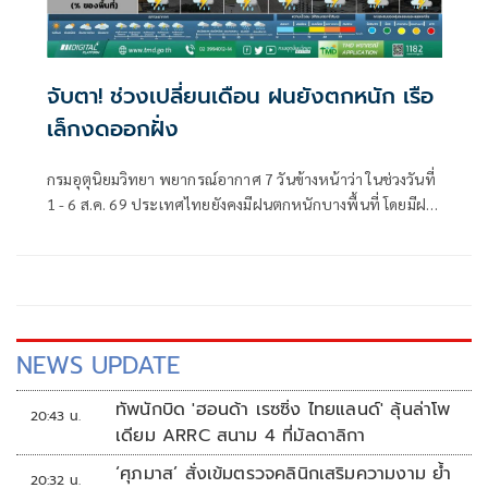
จับตา! ช่วงเปลี่ยนเดือน ฝนยังตกหนัก เรือ
เล็กงดออกฝั่ง
กรมอุตุนิยมวิทยา พยากรณ์อากาศ 7 วันข้างหน้าว่า ในช่วงวันที่
1 - 6 ส.ค. 69 ประเทศไทยยังคงมีฝนตกหนักบางพื้นที่ โดยมีฝน
ตกหนักมากบางแห่งบริเวณภาคตะวันออกเฉียงเหนือตอนบน
NEWS UPDATE
ทัพนักบิด 'ฮอนด้า เรซซิ่ง ไทยแลนด์' ลุ้นล่าโพ
20:43 น.
เดียม ARRC สนาม 4 ที่มัลดาลิกา
‘ศุภมาส’ สั่งเข้มตรวจคลินิกเสริมความงาม ย้ำ
20:32 น.