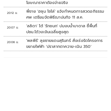
โฆษณาราคาต้องจ่ายจริง
พี่ชาย 'ฮลุน โซโล่' แจ้งกำหนดการสวดอภิธรรม
20:12 น.
ศพ เตรียมจัดพิธีฌาปนกิจ 11 ส.ค.
'ลลิดา' โต้ 'รักชนก' ปมงบน้ำบาดาล ชี้พื้นที่
20:07 น.
ปชน.ได้วงเงินเฉลี่ยสูงสุด
'พลพีร์' ลุยชายแดนสุรินทร์ สั่งเร่งรัดโครงการ
20:06 น.
ขยายไฟฟ้า 'ปราสาทตาควาย-เนิน 350'