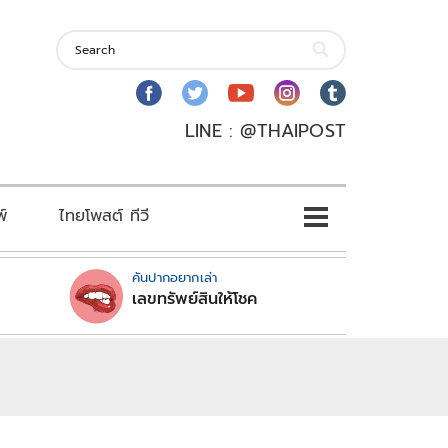
LINE : @THAIPOST
พ์
ไทยโพสต์ ทีวี
คันปากอยากเล่า
เลขทรัพย์สินให้โชค