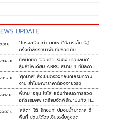
EWS UPDATE
“โครงสร้างเก่า-คนใหม่”บีอาร์เอ็น รัฐ
0:01 น.
ตรึงกำลังรักษาพื้นที่ปลอดภัย
ทัพนักบิด 'ฮอนด้า เรซซิ่ง ไทยแลนด์'
20:43 น.
ลุ้นล่าโพเดียม ARRC สนาม 4 ที่มัลดาลิ
กา
‘ศุภมาส’ สั่งเข้มตรวจคลินิกเสริมความ
20:32 น.
งาม ย้ำโฆษณาราคาต้องจ่ายจริง
พี่ชาย 'ฮลุน โซโล่' แจ้งกำหนดการสวด
20:12 น.
อภิธรรมศพ เตรียมจัดพิธีฌาปนกิจ 11
ส.ค.
'ลลิดา' โต้ 'รักชนก' ปมงบน้ำบาดาล ชี้
20:07 น.
พื้นที่ ปชน.ได้วงเงินเฉลี่ยสูงสุด