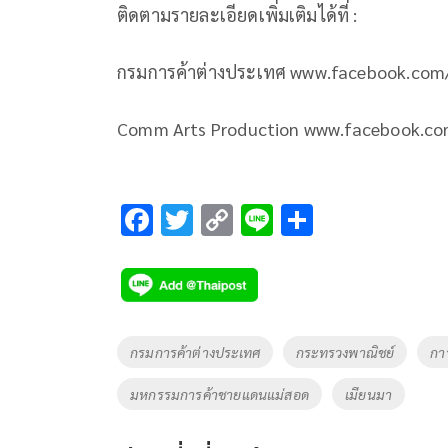
ติดตามรายละเอียดเพิ่มเติมได้ที่ :
กรมการค้าต่างประเทศ www.facebook.com
Comm Arts Production www.facebook.c
F
T
C
Li
S
ac
wi
o
n
h
e
tt
p
e
ar
b
er
y
e
o
Li
Tags
กรมการค้าต่างประเทศ
กระทรวงพาณิชย์
กา
o
n
มหกรรมการค้าชายแดนแม่สอด
เมียนมา
k
k