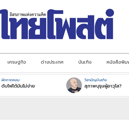
เศรษฐกิจ
ต่างประเทศ
บันเทิง
หนังสือพิม
ผักกาดหอม
วิสามัญบันเทิง
ดับไฟใต้มันไม่ง่าย
สุภาพบุรุษผู้อาวุโส?