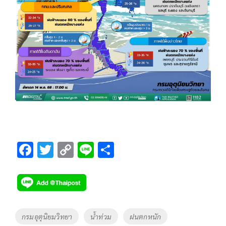
F
T
C
Li
S
ac
wi
o
n
h
e
tt
p
e
ar
b
er
y
e
o
Li
Tags
กรมอุตุนิยมวิทยา
น้ำท่วม
ฝนตกหนัก