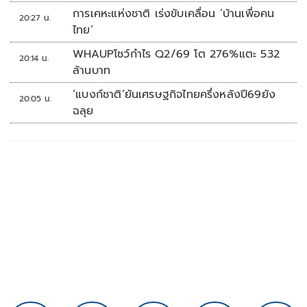
การเคหะแห่งชาติ เร่งขับเคลื่อน ‘บ้านเพื่อคน
20:27 น.
ไทย’
WHAUPโชว์กำไร Q2/69 โต 276%แตะ 532
20:14 น.
ล้านบาท
‘แบงก์ชาติ’ยันเศรษฐกิจไทยครึ่งหลังปี69ยัง
20:05 น.
ฉลุย