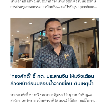
นายเอกนิติ นิติทัณฑ์ประภาศ รองนายกรัฐมนตรี เป็นประธาน
การประชุมคณะกรรมการป้องกันและแก้ไขปัญหาอุทกภัยและ
ภัยแล้งในพื้
'ทรงศักดิ์' จี้ กต. ประสานจีน ให้แจ้งเตือน
ล่วงหน้าก่อนปล่อยน้ำจากเขื่อน ต้นเหตุน้ำ
โขงขึ้นลงผิดธรรมชาติ
นายทรงศักดิ์ ทองศรี รองนายกรัฐมนตรี ในฐานะกำกับดูแล
สำนักงานทรัพยากรน้ำแห่งชาติ (สทนช.) ให้สัมภาษณ์ถึงการเต
รียมรับมืออุทกภัยน้ำท่วมพื้นที่ภาคอีสานว่า นายอนุทิน ชาญวีร