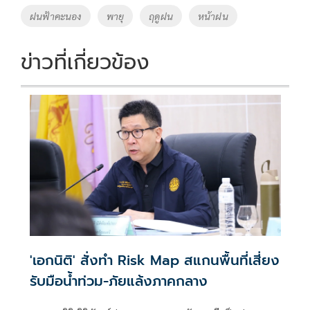
o
n
ฝนฟ้าคะนอง
พายุ
ฤดูฝน
หน้าฝน
k
k
ข่าวที่เกี่ยวข้อง
'เอกนิติ' สั่งทำ Risk Map สแกนพื้นที่เสี่ยง
รับมือน้ำท่วม-ภัยแล้งภาคกลาง