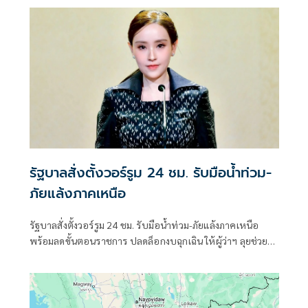
กูล นายกรัฐมนตรี และรมว.มหาดไทย มอบให้รองนายกฯแต่ละ
คนไปกำกับดูแลน้ำแต่ละพื้นที่ ตนกำกับดูแลในพื้นที่อีสาน 20
จังหวัด
รัฐบาลสั่งตั้งวอร์รูม 24 ชม. รับมือน้ำท่วม-
ภัยแล้งภาคเหนือ
รัฐบาลสั่งตั้งวอร์รูม 24 ชม. รับมือน้ำท่วม-ภัยแล้งภาคเหนือ
พร้อมลดขั้นตอนราชการ ปลดล็อกงบฉุกเฉิน ให้ผู้ว่าฯ ลุยช่วย
ประชาชนหน้างานได้ทันที