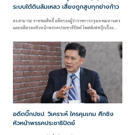
ระบบใต้ดินล้มเหลว เสี่ยงถูกสูบทุกย่างก้าว
ดร.สามารถ ราชพลสิทธิ์ อดีตรองผู้ว่าราชการกรุงเทพมหานคร
และอดีตรองหัวหน้าพรรคประชาธิปัตย์ โพสต์เฟซบุ๊กเรื่อง
"ช็อกกลางกรุง! ถนนทรุด "เสี่ยงถูกสูบทุกย่างก้าว" มีเนื้อหาดังนี้
อดีตบิ๊กปชป. วิเคราะห์ ใครคุมเกม ศึกชิง
หัวหน้าพรรคประชาธิปัตย์