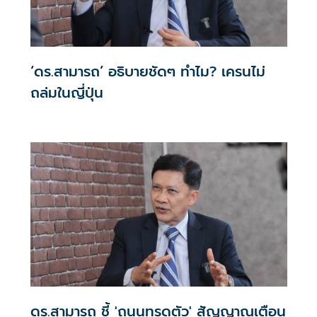
‘ดร.สามารถ’ อธิบายชัดๆ ทำไม? เครนไม่
ถล่มในญี่ปุ่น
ดร.สามารถ ชี้ 'ถนนทรุดตัว' สัญญาณเตือน