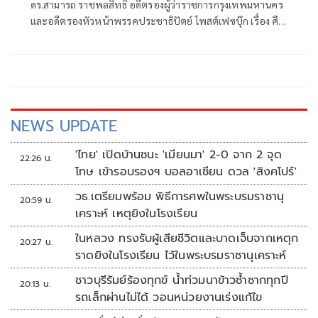
ดร.สามารถ ราชพลสิทธิ์ อดีตรองผู้ว่าราชการกรุงเทพมหานคร
และอดีตรองหัวหน้าพรรคประชาธิปัตย์ โพสต์เฟซบุ๊ก เรื่อง ศึก
ชิงหัวหน้าพรรคประชาธิปัตย์ ใครคุมเกม? มีเนื้อหาดังนี้
NEWS UPDATE
'ไทย' เปิดบ้านชนะ 'เมียนมา' 2-0 จาก 2 จุด
22:26 น.
โทษ เข้ารอบรองฯ บอลอาเซียน ดวล 'สิงคโปร์'
วธ.เตรียมพร้อม พิธีการศพในพระบรมราชานุ
20:59 น.
เคราะห์ เหตุยิงในโรงเรียน
ในหลวง ทรงรับผู้เสียชีวิตและบาดเจ็บจากเหตุก
20:27 น.
ราดยิงในโรงเรียน ไว้ในพระบรมราชานุเคราะห์
ชาวบุรีรัมย์ร้องทุกข์ น้ำท่วมนาข้าวซ้ำซากทุกปี
20:13 น.
รถเล็กผ่านไม่ได้ วอนหน่วยงานเร่งแก้ไข