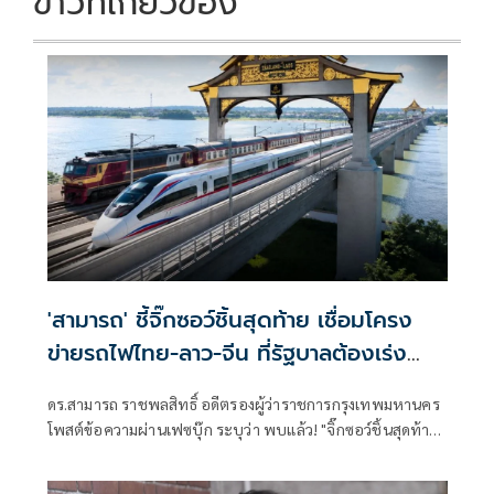
ข่าวที่เกี่ยวข้อง
'สามารถ' ชี้จิ๊กซอว์ชิ้นสุดท้าย เชื่อมโครง
ข่ายรถไฟไทย-ลาว-จีน ที่รัฐบาลต้องเร่ง
ก่อสร้างทันที
ดร.สามารถ ราชพลสิทธิ์ อดีตรองผู้ว่าราชการกรุงเทพมหานคร
โพสต์ข้อความผ่านเฟซบุ๊ก ระบุว่า พบแล้ว! "จิ๊กซอว์ชิ้นสุดท้าย"
เชื่อมรถไฟไทย-ลาว-จีน