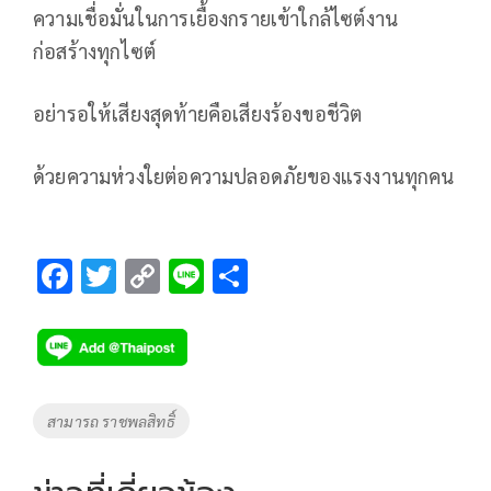
ความเชื่อมั่นในการเยื้องกรายเข้าใกล้ไซต์งาน
ก่อสร้างทุกไซต์
อย่ารอให้เสียงสุดท้ายคือเสียงร้องขอชีวิต
ด้วยความห่วงใยต่อความปลอดภัยของแรงงานทุกคน
F
T
C
Li
S
ac
wi
o
n
h
e
tt
p
e
ar
b
er
y
e
o
Li
Tags
สามารถ ราชพลสิทธิ์
o
n
k
k