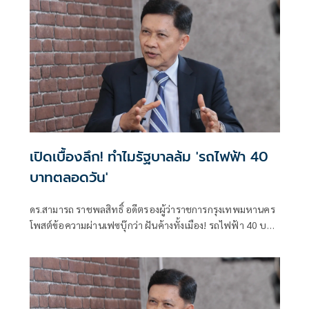
เปิดเบื้องลึก! ทำไมรัฐบาลล้ม 'รถไฟฟ้า 40
บาทตลอดวัน'
ดร.สามารถ ราชพลสิทธิ์ อดีตรองผู้ว่าราชการกรุงเทพมหานคร
โพสต์ข้อความผ่านเฟซบุ๊กว่า ฝันค้างทั้งเมือง! รถไฟฟ้า 40 บาท
ตลอดวัน “สะดุด” รัฐพับแผนซื้อคืนสัมปทาน