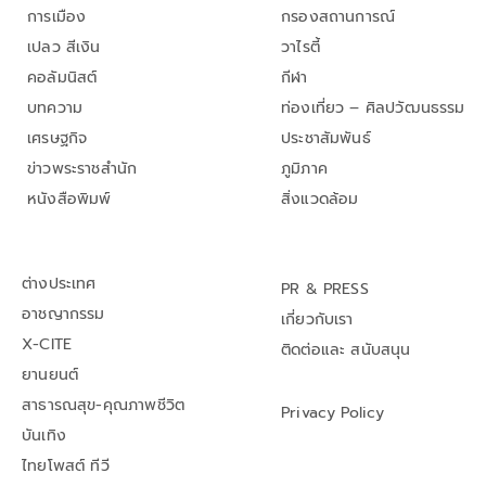
การเมือง
กรองสถานการณ์
เปลว สีเงิน
วาไรตี้
คอลัมนิสต์
กีฬา
บทความ
ท่องเที่ยว – ศิลปวัฒนธรรม
เศรษฐกิจ
ประชาสัมพันธ์
ข่าวพระราชสำนัก
ภูมิภาค
หนังสือพิมพ์
สิ่งแวดล้อม
ต่างประเทศ
PR & PRESS
อาชญากรรม
เกี่ยวกับเรา
X-CITE
ติดต่อและ สนับสนุน
ยานยนต์
สาธารณสุข-คุณภาพชีวิต
Privacy Policy
บันเทิง
ไทยโพสต์ ทีวี