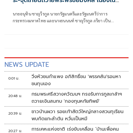
โอกาสวันเฉลิมพระชนมพรรษา
นายอนุทิน ชาญวีรกูล นายกรัฐมนตรีและรัฐมนตรีว่าการ
กระทรวงมหาดไทย และนางธนนนท์ ชาญวีรกูล ภริยา เป็น
ประธานในพิธีถวายเครื่องราชสักการะและพิธีจุดเทียนถวาย
พระพรชัยมงคล เนื่องในโอกาสวันเฉลิมพระชนมพรรษา
พระบาทสมเด็จพระเจ้าอยู่หัว 28 กรกฎาคม 2569 โดยมี
ประธานรัฐสภา ประธานศาลฎีกา ประธานองค์กรตาม
รัฐธรรมนูญ
NEWS UPDATE
วิ่งหัวชนกำแพง อภิสิทธิ์ชน 'พรรคส้ม'รอมหา
0:01 น.
ชนทุบเอง
กรมพระศรีสวางควัฒนฯ ทรงรับการทูลเกล้าฯ
20:48 น.
ถวายเงินสมทบ 'กองทุนหทัยทิพย์'
ชาวบ้านผวา รอยเท้าสัตว์ใหญ่กลางสวนทุเรียน
20:39 น.
พบกัดแทะลำต้น หวั่นเป็นหมี
การเคหะแห่งชาติ เร่งขับเคลื่อน ‘บ้านเพื่อคน
20:27 น.