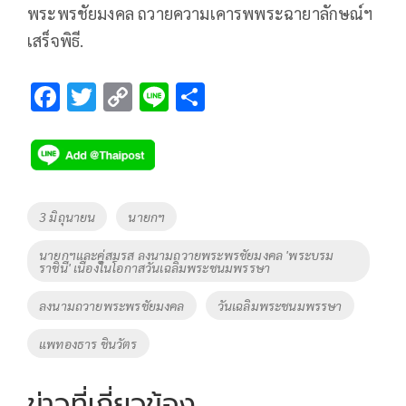
พระพรชัยมงคล ถวายความเคารพพระฉายาลักษณ์ฯ
เสร็จพิธี.
F
T
C
Li
S
ac
wi
o
n
h
e
tt
p
e
ar
b
er
y
e
o
Li
Tags
3 มิถุนายน
นายกฯ
o
n
นายกฯและคู่สมรส ลงนามถวายพระพรชัยมงคล 'พระบรม
k
k
ราชินี' เนื่องในโอกาสวันเฉลิมพระชนมพรรษา
ลงนามถวายพระพรชัยมงคล
วันเฉลิมพระชนมพรรษา
แพทองธาร ชินวัตร
ข่าวที่เกี่ยวข้อง