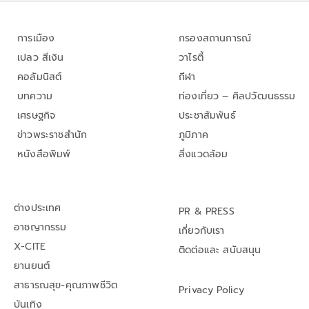
การเมือง
กรองสถานการณ์
เปลว สีเงิน
วาไรตี้
คอลัมนิสต์
กีฬา
บทความ
ท่องเที่ยว – ศิลปวัฒนธรรม
เศรษฐกิจ
ประชาสัมพันธ์
ข่าวพระราชสำนัก
ภูมิภาค
หนังสือพิมพ์
สิ่งแวดล้อม
ต่างประเทศ
PR & PRESS
อาชญากรรม
เกี่ยวกับเรา
X-CITE
ติดต่อและ สนับสนุน
ยานยนต์
สาธารณสุข-คุณภาพชีวิต
Privacy Policy
บันเทิง