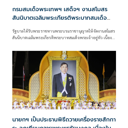
กรมสมเด็จพระเทพฯ เสด็จฯ งานสโมสร
สันนิบาตเฉลิมพระเกียรติพระบาทสมเด็จ
พระเจ้าอยู่หัว
รัฐบาลได้รับพระราชทานพระบรมราชานุญาตให้จัดงานสโมสร
สันนิบาตเฉลิมพระเกียรติพระบาทสมเด็จพระเจ้าอยู่หัว เนื่อง
ในโอกาสเฉลิมพระชนมพรรษา 28 กรกฎาคม 2569 ณ ตึกสันติ
ไมตรี ทำเนียบรัฐบาล
นายกฯ เป็นประธานพิธีถวายเครื่องราชสักกา
ระ-จุดเทียนถวายพระพรชัยมงคล เนื่องใน