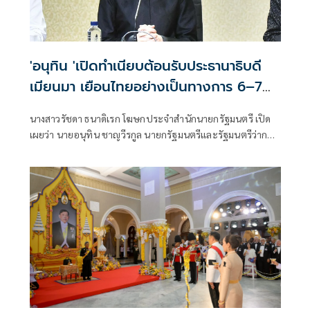
'อนุทิน 'เปิดทำเนียบต้อนรับประธานาธิบดี
เมียนมา เยือนไทยอย่างเป็นทางการ 6–7
ส.ค.
นางสาวรัชดา ธนาดิเรก โฆษกประจำสำนักนายกรัฐมนตรี เปิด
เผยว่า นายอนุทิน ชาญวีรกูล นายกรัฐมนตรีและรัฐมนตรีว่าการ
กระทรวงมห