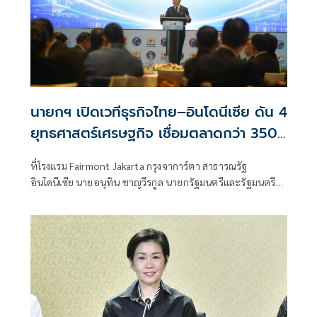
นายกฯ เปิดเวทีธุรกิจไทย–อินโดนีเซีย ดัน 4
ยุทธศาสตร์เศรษฐกิจ เชื่อมตลาดกว่า 350
ล้านคน
ที่โรงแรม Fairmont Jakarta กรุงจาการ์ตา สาธารณรัฐ
อินโดนีเซีย นายอนุทิน ชาญวีรกูล นายกรัฐมนตรีและรัฐมนตรี
ว่าการกระทรวงมหา