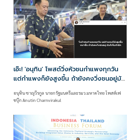
เอ๊ะ! 'อนุทิน' โพสต์วิ่งหัวชนกำแพงทุกวัน
แต่กำแพงก็ยังสูงขึ้น ถ้ายังคงวิ่งชนอยู่มัน
ก็เจ็บหัวอีก
อนุทิน ชาญวีรกูล นายกรัฐมนตรีและรมว.มหาดไทย โพสต์เฟ
ซบุ๊ก Anutin Charnvirakul