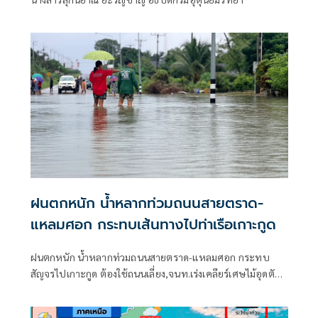
ฝนตกหนัก น้ำหลากท่วมถนนสายตราด-
แหลมศอก กระทบเส้นทางไปท่าเรือเกาะกูด
ฝนตกหนัก น้ำหลากท่วมถนนสายตราด-แหลมศอก กระทบ
สัญจรไปเกาะกูด ต้องใช้ถนนเลี่ยง,จนท.เร่งเคลียร์เศษไม้อุดตัน
ท่อ ชาวบ้านห้วงน้ำขาววอน เร่งแก้ไข หลังน้ำท่วมซ้ำซาก