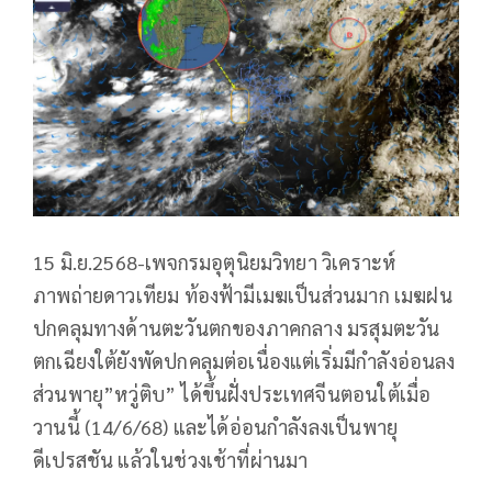
15 มิ.ย.2568-เพจกรมอุตุนิยมวิทยา วิเคราะห์
ภาพถ่ายดาวเทียม ท้องฟ้ามีเมฆเป็นส่วนมาก เมฆฝน
ปกคลุมทางด้านตะวันตกของภาคกลาง มรสุมตะวัน
ตกเฉียงใต้ยังพัดปกคลุมต่อเนื่องแต่เริ่มมีกำลังอ่อนลง
ส่วนพายุ”หวู่ติบ” ได้ขึ้นฝั่งประเทศจีนตอนใต้เมื่อ
วานนี้ (14/6/68) และได้อ่อนกำลังลงเป็นพายุ
ดีเปรสชัน แล้วในช่วงเช้าที่ผ่านมา