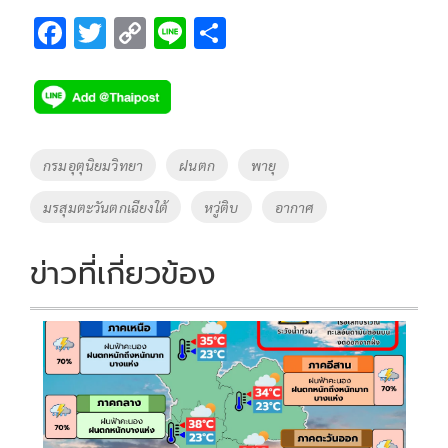
F
T
C
Li
S
ac
wi
o
n
h
e
tt
p
e
ar
b
er
y
e
o
Li
Tags
กรมอุตุนิยมวิทยา
ฝนตก
พายุ
o
n
มรสุมตะวันตกเฉียงใต้
หวู่ติบ
อากาศ
k
k
ข่าวที่เกี่ยวข้อง