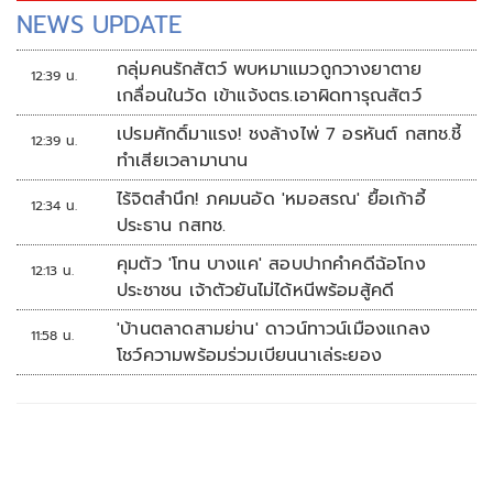
NEWS UPDATE
กลุ่มคนรักสัตว์ พบหมาแมวถูกวางยาตาย
12:39 น.
เกลื่อนในวัด เข้าแจ้งตร.เอาผิดทารุณสัตว์
เปรมศักดิ์มาแรง! ชงล้างไพ่ 7 อรหันต์ กสทช.ชี้
12:39 น.
ทำเสียเวลามานาน
ไร้จิตสำนึก! ภคมนอัด 'หมอสรณ' ยื้อเก้าอี้
12:34 น.
ประธาน กสทช.
คุมตัว 'โทน บางแค' สอบปากคำคดีฉ้อโกง
12:13 น.
ประชาชน เจ้าตัวยันไม่ได้หนีพร้อมสู้คดี
'บ้านตลาดสามย่าน' ดาวน์ทาวน์เมืองแกลง
11:58 น.
โชว์ความพร้อมร่วมเบียนนาเล่ระยอง