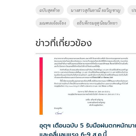
o
Li
Tags
ฉบับสุดท้าย
นางสาวสุกันยาณี ยะวิญชาญ
ปร
o
n
มณฑลเจ้อเจียง
อธิบดีกรมอุตุนิยมวิทยา
k
k
ข่าวที่เกี่ยวข้อง
อุตุฯ เตือนฉบับ 5 รับมือฝนตกหนักมา
และคลื่นลมแรง 6-9 ส.ค.นี้