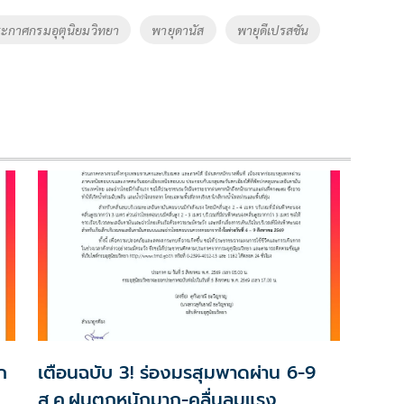
ะกาศกรมอุตุนิยมวิทยา
พายุดานัส
พายุดีเปรสชัน
ก
เตือนฉบับ 3! ร่องมรสุมพาดผ่าน 6-9
ส.ค.ฝนตกหนักมาก-คลื่นลมแรง