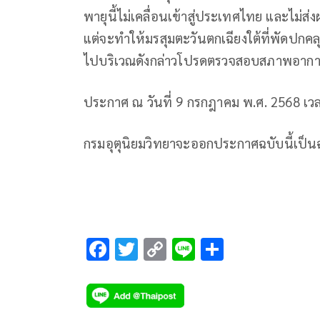
พายุนี้ไม่เคลื่อนเข้าสู่ประเทศไทย และ
แต่จะทำให้มรสุมตะวันตกเฉียงใต้ที่พัดปกค
ไปบริเวณดังกล่าวโปรดตรวจสอบสภาพอากาศ
ประกาศ ณ วันที่ 9 กรกฎาคม พ.ศ. 2568 เวล
กรมอุตุนิยมวิทยาจะออกประกาศฉบับนี้เป็นฉ
F
T
C
Li
S
ac
wi
o
n
h
e
tt
p
e
ar
b
er
y
e