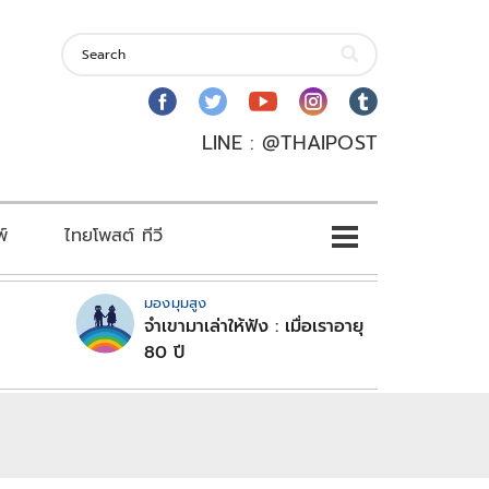
LINE : @THAIPOST
พ์
ไทยโพสต์ ทีวี
มองมุมสูง
จำเขามาเล่าให้ฟัง : เมื่อเราอายุ
80 ปี