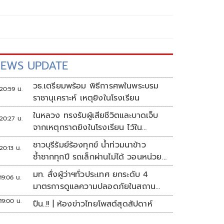
EWS UPDATE
วธ.เตรียมพร้อม พิธีการศพในพระบรม
20:59 น.
ราชานุเคราะห์ เหตุยิงในโรงเรียน
ในหลวง ทรงรับผู้เสียชีวิตและบาดเจ็บ
20:27 น.
จากเหตุกราดยิงในโรงเรียน ไว้ใน
พระบรมราชานุเคราะห์
ชาวบุรีรัมย์ร้องทุกข์ น้ำท่วมนาข้าว
20:13 น.
ซ้ำซากทุกปี รถเล็กผ่านไม่ได้ วอนหน่วย
งานเร่งแก้ไข
มท. สั่งผู้ว่าฯทั่วประเทศ ยกระดับ 4
19:06 น.
มาตรการดูแลความปลอดภัยในสถาน
ศึกษา
19:00 น.
ปืน..!! | ห้องข่าวไทยโพสต์สุดสัปดาห์