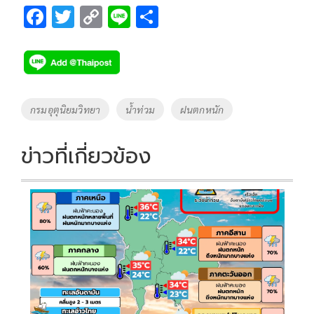
F
T
C
Li
S
ac
wi
o
n
h
e
tt
p
e
ar
b
er
y
e
o
Li
Tags
กรมอุตุนิยมวิทยา
น้ำท่วม
ฝนตกหนัก
o
n
k
k
ข่าวที่เกี่ยวข้อง