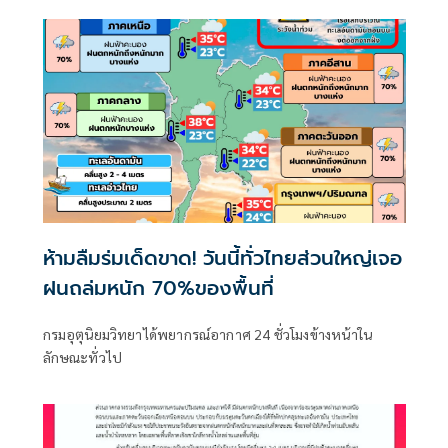
ห้ามลืมร่มเด็ดขาด! วันนี้ทั่วไทยส่วนใหญ่เจอ
ฝนถล่มหนัก 70%ของพื้นที่
กรมอุตุนิยมวิทยาได้พยากรณ์อากาศ 24 ชั่วโมงข้างหน้าใน
ลักษณะทั่วไป