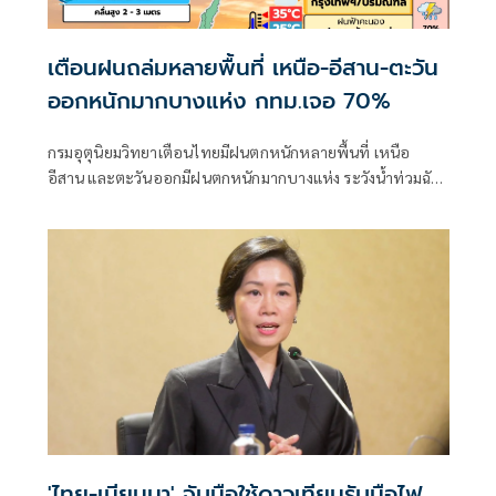
เตือนฝนถล่มหลายพื้นที่ เหนือ-อีสาน-ตะวัน
ออกหนักมากบางแห่ง กทม.เจอ 70%
กรมอุตุนิยมวิทยาเตือนไทยมีฝนตกหนักหลายพื้นที่ เหนือ
อีสาน และตะวันออกมีฝนตกหนักมากบางแห่ง ระวังน้ำท่วมฉับ
พลัน-น้ำป่าไหลหลาก ขณะที่อันดามันตอนบนและอ่าวไทย
ตอนบนคลื่นสูง 2-3 เมตร เรือเล็กควรงดออกจากฝั่ง ส่วนไต้ฝุ่น
“ดอลฟิน” ไม่เข้าไทย
'ไทย-เมียนมา' จับมือใช้ดาวเทียมรับมือไฟ