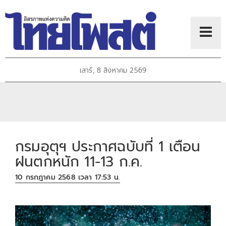
เสาร์, 8 สิงหาคม 2569
กรมอุตุฯ ประกาศฉบับที่ 1 เตือน
ฝนตกหนัก 11-13 ก.ค.
10 กรกฎาคม 2568 เวลา 17:53 น.