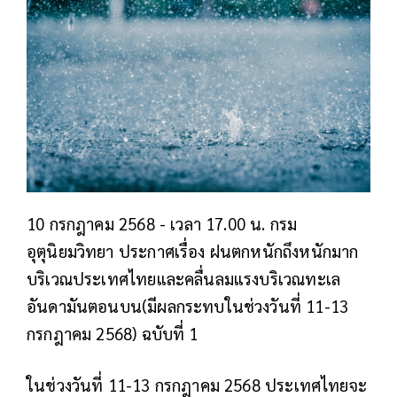
10 กรกฎาคม 2568 - เวลา 17.00 น. กรม
อุตุนิยมวิทยา ประกาศเรื่อง ฝนตกหนักถึงหนักมาก
บริเวณประเทศไทยและคลื่นลมแรงบริเวณทะเล
อันดามันตอนบน(มีผลกระทบในช่วงวันที่ 11-13
กรกฎาคม 2568) ฉบับที่ 1
ในช่วงวันที่ 11-13 กรกฎาคม 2568 ประเทศไทยจะ