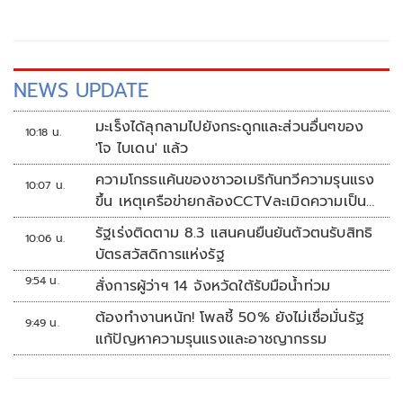
NEWS UPDATE
มะเร็งได้ลุกลามไปยังกระดูกและส่วนอื่นๆของ
10:18 น.
'โจ ไบเดน' แล้ว
ความโกรธแค้นของชาวอเมริกันทวีความรุนแรง
10:07 น.
ขึ้น เหตุเครือข่ายกล้องCCTVละเมิดความเป็น
ส่วนตัว
รัฐเร่งติดตาม 8.3 แสนคนยืนยันตัวตนรับสิทธิ
10:06 น.
บัตรสวัสดิการแห่งรัฐ
9:54 น.
สั่งการผู้ว่าฯ 14 จังหวัดใต้รับมือน้ำท่วม
ต้องทำงานหนัก! โพลชี้ 50% ยังไม่เชื่อมั่นรัฐ
9:49 น.
แก้ปัญหาความรุนแรงและอาชญากรรม