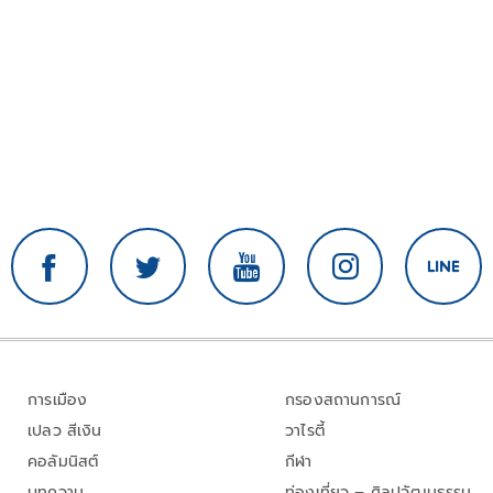
การเมือง
กรองสถานการณ์
เปลว สีเงิน
วาไรตี้
คอลัมนิสต์
กีฬา
บทความ
ท่องเที่ยว – ศิลปวัฒนธรรม