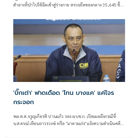
สำอางที่นำไปใช้ฉีดเข้าสู่ร่างกาย ตรวจยึดของกลาง 35,645 ชิ้น
มูลค่ากว่า 22 ล้านบาท
'บิ๊กเต่า' ฟาดเดือด 'โทน บางแค' แค่โจร
กระจอก
พล.ต.ต.จรูญเกียรติ ปานแก้ว รอง ผบช.ก. เปิดเผยถึงกรณีที่
น.ส.ดรณ์ เทียนถาวรวงษ์ หรือ "มาดามเก่ง"แจ้งความดำเนินคดี
นายโทนทอง สุขแก่น หรือ"โทน บางแค"เซียนพระชื่อดัง ว่าหลัง
ต่างฝ่ายต่างออกมาให้สัมภาษณ์