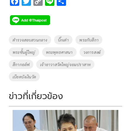
F
T
C
Li
S
ac
wi
o
n
h
e
tt
p
e
ar
b
er
y
e
o
Li
Tags
ตำรวจสอบสวนกลาง
บิ๊กเต่า
พระกับสีกา
o
n
พระชั้นผู้ใหญ่
พระพุทธศาสนา
วงการสงฆ์
k
k
สีกากอล์ฟ
เจ้าอาวาสวัดใหญ่จอมปราสาท
เบียดบังเงินวัด
ข่าวที่เกี่ยวข้อง