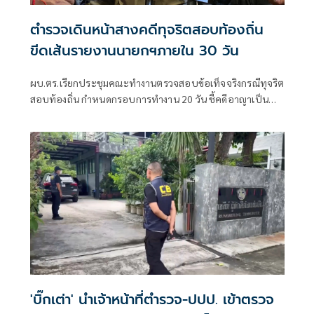
ตำรวจเดินหน้าสางคดีทุจริตสอบท้องถิ่น
ขีดเส้นรายงานนายกฯภายใน 30 วัน
ผบ.ตร.เรียกประชุมคณะทำงานตรวจสอบข้อเท็จจริงกรณีทุจริต
สอบท้องถิ่น กำหนดกรอบการทำงาน 20 วัน ชี้คดีอาญาเป็น
หน้าที่ ป.ป.ช. ดำเนินการ
'บิ๊กเต่า' นำเจ้าหน้าที่ตำรวจ-ปปป. เข้าตรวจ