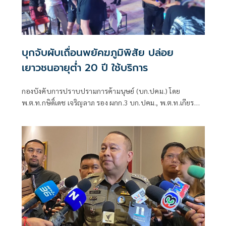
บุกจับผับเถื่อนพยัคฆภูมิพิสัย ปล่อย
เยาวชนอายุต่ำ 20 ปี ใช้บริการ
กองบังคับการปราบปรามการค้ามนุษย์ (บก.ปคม.) โดย
พ.ต.ท.กษิดิ์เดช เจริญลาภ รอง ผกก.3 บก.ปคม., พ.ต.ท.เกียรติ
บดินทร์ วงค์งาม, พ.ต.ท.หญิง พัชราภรณ์ ส่องศรี,
พ.ต.ท.ประเวศน์ แสงพรหม สว.กก.3 บก.ปคม.,ร.ต.อ.สุวิทย์ อา
มาตมุลตรี รอง สว.กก.3 บก.ปคม. เจ้าหน้าที่ตำรวจ กก.3
บก.ปคม. พร้อมด้วย เจ้าหน้าที่ตำรวจ สภ.พยัคฆภูมิพิสัย
ภ.จว.มหาสารคาม