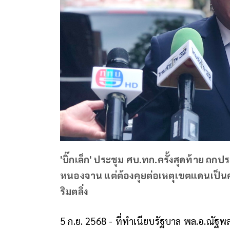
'บิ๊กเล็ก' ประชุม ศบ.ทก.ครั้งสุดท้าย ถก
หนองจาน แต่ต้องคุยต่อเหตุเขตแดนเป็นค
ริมตลิ่ง
5 ก.ย. 2568 - ที่ทำเนียบรัฐบาล พล.อ.ณ