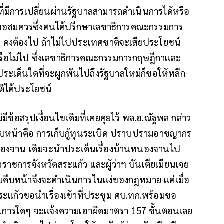
ี่มีการเปลี่ยนผ่านรัฐบาลสามารถดำเนินการได้หรือ
ักใจพอสมควรซึ่งตนได้ปรึกษาเลขาธิการคณะกรรมการ
คงต้องไป ถ้าไม่ไปประเทศชาติจะเสียประโยชน์
รือไม่ไป ซึ่งเลขาธิการคณะกรรมการกฤษฎีกาและ
ะเด็นใดที่จะผูกพันไปถึงรัฐบาลใหม่ก็ขอให้หลีก
ติได้ประโยชน์
่มีข้อสรุปเงื่อนไขเดิมที่เคยคุยไว้ พล.อ.ณัฐพล กล่าว
วามคืบหน้าคือ การเก็บกู้ทุนระเบิด ปราบปรามอาชญากร
นองจาน เดิมจะนำประเด็นเรื่องบ้านหนองจานไป
าราชการจังหวัดสระแก้ว และผู้ว่าฯ บันเตียเมียนเจย
ามคืบหน้าจึงจะดำเนินการในแง่ของกฎหมาย แต่เมื่อ
ัดสระแก้วขอนำเรื่องเข้าที่ประชุม ศบ.ทก.พร้อมขอ
นการใดๆ จะแจ้งความเอาผิดมาตรา 157 ขั้นตอนเลย