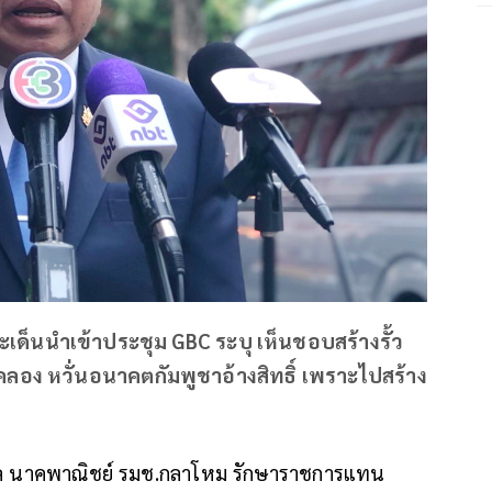
ประเด็นนำเข้าประชุม GBC ระบุ เห็นชอบสร้างรั้ว
ลอง หวั่นอนาคตกัมพูชาอ้างสิทธิ์ เพราะไปสร้าง
ัฐพล นาคพาณิชย์ รมช.กลาโหม รักษาราชการแทน