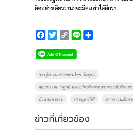
คิดอย่างเดียวว่าน่าจะมีคนทำได้ดีกว่า
F
T
C
Li
S
ac
wi
o
n
h
e
tt
p
e
ar
b
er
y
e
o
Li
Tags
การสู้รบแนวชายแดนไทย-กัมพูชา
o
n
คณะกรรมการศูนย์เฉพาะกิจบริหารสถานการณ์บริเวณชา
k
k
บ้านหนองจาน
ประชุม จีบีซี
สภาความมั่นคงแ
ข่าวที่เกี่ยวข้อง