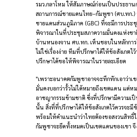
รมว.กลาโหม ให้สัมภาษณ์ก่อนเป็นประธาน
สถานการณ์ชายแดนไทย–กัมพูชา (ศบ.ทก.) ว
ชายแดนส่วนภูมิภาค (GBC) ที่จะมีการประชุมใ
พิจารณาในที่ประชุมสภาความมั่นคงแห่งชาติ (
บ้านหนองจาน ศบ.ทก. เห็นชอบในหลักการโดย
ไม่ใช่เรื่องง่าย ทีมที่ปรึกษาได้ให้ข้อสังเกตไ
ปรึกษาได้ขอให้พิจารณาในรายละเอียด
"เพราะอนาคตกัมพูชาอาจจะทึกทักเอาว่าเขตแด
มั่นคงบอกว่ารั้วไม่ได้หมายถึงเขตแดน แต่หม
อาชญากรรมข้ามชาติ ซึ่งที่ปรึกษามีความเป
นั้น สิ่งที่ที่ปรึกษาได้ให้ข้อสังเกตไว้ควรจ
พร้อมให้คำแนะนำว่าไทยต้องขอสงวนสิทธิ์ในก
กัมพูชาจะยึดทั้งหมดเป็นเขตแดนของเขา จึง