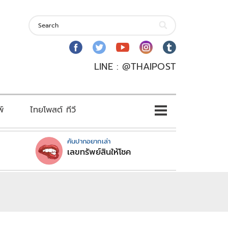
LINE : @THAIPOST
พ์
ไทยโพสต์ ทีวี
คันปากอยากเล่า
เลขทรัพย์สินให้โชค