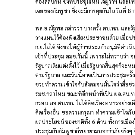
ต้องสลับกัน ซึ่งที่ประชุมเห็นใจผู้ว่าฯ และใ
เจยของกัมพูชา ซึ่งจะมีการคุยกันในวันที่ 8 
พล.อ.ณัฐพล กล่าวว่า บางครั้ง ศบ.ทก. และร
วางแผนไว้ต้องฟังเสียงประชาชนด้วย เมื่อ
ก.ย.ไม่ได้ จึงขอให้ผู้ว่าฯสระแก้วอนุมัติดำ
เข้าที่ประชุม สมช.วันนี้ เพราะไม่ทราบว่า จ
รัฐบาลเดิมแต่งตั้งไว้ เมื่อรัฐบาลสิ้นสุดก็จะ
ตามรัฐบาล และวันนี้อาจเป็นการประชุมครั้ง
ช่วยทำความเข้าใจกับสังคมจนมั่นใจว่าสื่อช
รมช.กลาโหม ขณะที่อีกหน้าที่เป็น ผอ.ศบ.ท
กรอบ ผอ.ศบ.ทก. ไม่ได้คิดเรื่องทหารอย่างเด
คิดเรื่องอื่น ขอความกรุณา ทำความเข้าใจกั
ผลประโยชน์ของชาติทั้ง 6 ด้าน ทั้งการเมื
ประชุมกับกัมพูชาก็พยายามบอกว่าภัยจริงๆ คื