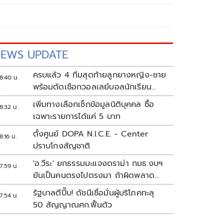
EWS UPDATE
ครบแล้ว 4 ทีมสุดท้ายลูกยางหญิง-ชาย
8:40 น.
พร้อมตัดเชือกวอลเลย์บอลนักเรียน
แชมป์กีฬา '7HD 2026'
เพิ่มทางเลือกเช็กข้อมูลนิติบุคคล ซื้อ
8:32 น.
เฉพาะรายการได้แค่ 5 บาท
ตั้งศูนย์ DOPA N.I.C.E. - Center
8:16 น.
ปราบโกงสัญชาติ
'อ.วีระ' ยกธรรมมะแจงดราม่า กมธ.งบฯ
7:59 น.
ยันเป็นคนตรงไปตรงมา ถ้าผิดพลาด
พร้อมขอโทษ
รัฐบาลตีปี๊บ! ดัชนีเชื่อมั่นผู้บริโภคทะลุ
7:54 น.
50 สัญญาณศก.ฟื้นตัว