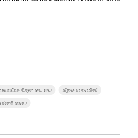
ยแดนไทย-กัมพูชา (ศบ. ทก.)
ณัฐพล นาคพาณิชย์
ห่งชาติ (สมช.)