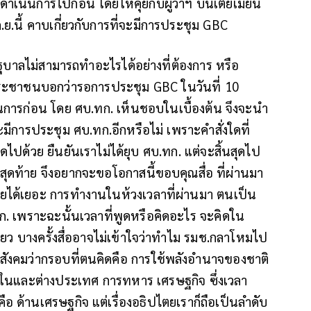
ห้ดำเนินการไปก่อน โดยให้คุยกับผู้ว่าฯ บันเตียเมียน
ก.ย.นี้ คาบเกี่ยวกับการที่จะมีการประชุม GBC
ัฐบาลไม่สามารถทำอะไรได้อย่างที่ต้องการ หรือ
ประชาชนบอกว่ารอการประชุม GBC ในวันที่ 10
เนินการก่อน โดย ศบ.ทก. เห็นชอบในเบื้องต้น จึงจะนำ
ะมีการประชุม ศบ.ทก.อีกหรือไม่ เพราะคำสั่งใดที่
หมดไปด้วย ยืนยันเราไม่ได้ยุบ ศบ.ทก. แต่จะสิ้นสุดไป
สุดท้าย จึงอยากจะขอโอกาสนี้ขอบคุณสื่อ ที่ผ่านมา
่วยได้เยอะ การทำงานในห้วงเวลาที่ผ่านมา ตนเป็น
ก. เพราะฉะนั้นเวลาที่พูดหรือคิดอะไร จะคิดใน
ียว บางครั้งสื่ออาจไม่เข้าใจว่าทำไม รมช.กลาโหมไป
บสังคมว่ากรอบที่ตนคิดคือ การใช้พลังอำนาจของชาติ
องในและต่างประเทศ การทหาร เศรษฐกิจ ซึ่งเวลา
อ ด้านเศรษฐกิจ แต่เรื่องอธิปไตยเราก็ถือเป็นลำดับ