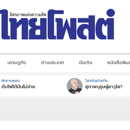
เศรษฐกิจ
ต่างประเทศ
บันเทิง
หนังสือพิม
ผักกาดหอม
วิสามัญบันเทิง
ดับไฟใต้มันไม่ง่าย
สุภาพบุรุษผู้อาวุโส?