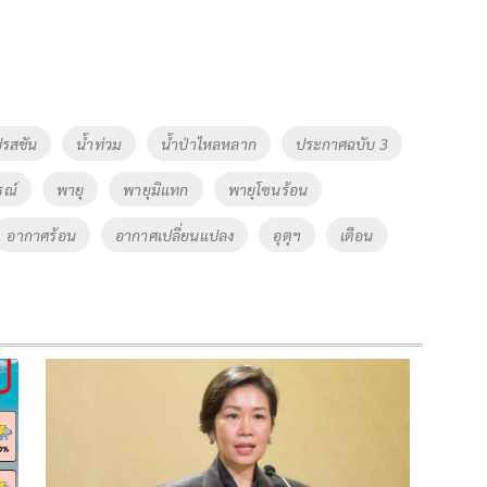
ปรสชัน
น้ำท่วม
น้ำป่าไหลหลาก
ประกาศฉบับ 3
รณ์
พายุ
พายุมิแทก
พายุโซนร้อน
อากาศร้อน
อากาศเปลี่ยนแปลง
อุตุฯ
เตือน