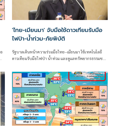
'ไทย-เมียนมา' จับมือใช้ดาวเทียมรับมือ
ไฟป่า-น้ำท่วม-ภัยพิบัติ
ือ
รัฐบาลเดินหน้าความร่วมมือไทย–เมียนมา ใช้เทคโนโลยี
ดาวเทียมรับมือไฟป่า น้ำท่วม และดูแลทรัพยากรธรรมชาติ
และ
ชายแดน ยกระดับการจัดการภัยพิบัติและสิ่งแวดล้อมร่วม
ก
กัน