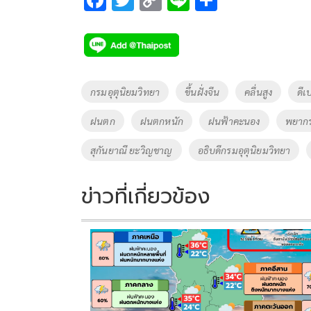
ac
wi
o
n
h
e
tt
p
e
ar
b
er
y
e
o
Li
Tags
กรมอุตุนิยมวิทยา
ขึ้นฝั่งจีน
คลื่นสูง
ดีเ
o
n
ฝนตก
ฝนตกหนัก
ฝนฟ้าคะนอง
พยาก
k
k
สุกันยาณี ยะวิญชาญ
อธิบดีกรมอุตุนิยมวิทยา
ข่าวที่เกี่ยวข้อง