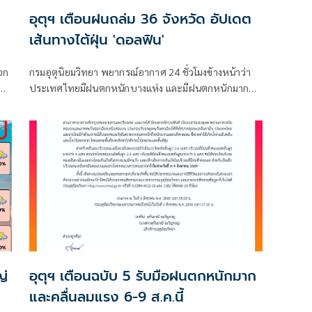
อุตุฯ เตือนฝนถล่ม 36 จังหวัด อัปเดต
เส้นทางไต้ฝุ่น 'ดอลฟิน'
อก
กรมอุตุนิยมวิทยา พยากรณ์อากาศ 24 ชั่วโมงข้างหน้าว่า
ประเทศไทยมีฝนตกหนักบางแห่ง และมีฝนตกหนักมาก
ง
บางพื้นที่ในภาคเหนือ ภาคตะวันออกเฉียงเหนือ และภาค
ตะวันออก
ญ่
อุตุฯ เตือนฉบับ 5 รับมือฝนตกหนักมาก
และคลื่นลมแรง 6-9 ส.ค.นี้