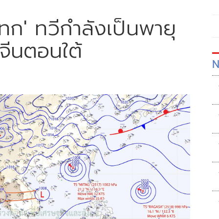
ทก' ทวีกำลังเป็นพายุ
งจีนตอนใต้
N