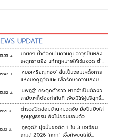
EWS UPDATE
นายกฯ ย้ำต้องเน้นควบคุมอาวุธปืนหลัง
15:55 น.
เหตุกราดยิง แก้กฎหมายให้เข้มงวด ตั้ง
ด่านตรวจเพิ่ม
'หมอเหรียญทอง' ลั่นเป็นจอมเผด็จการ
15:42 น.
แห่งมงกุฎวัฒนะ เพื่อรักษาความสงบ
ปลอดภัยภายในรพ.
'นิพิฏฐ์' กระตุกตำรวจ หากจำเป็นต้องวิ
15:32 น.
สามัญฯก็ต้องทำทันที เพื่อมิให้ผู้บริสุทธิ์
เสียชีวิตเพิ่ม
ตำรวจปิดล้อมบ้านหมวดชัย มือปืนยิงใส่
15:21 น.
ลูกบุญธรรม ยังไม่ยอมมอบตัว
'กุลวุฒิ' มุ่งมั่นขอติด 1 ใน 3 เอเชียน
15:13 น.
เกมส์ 2026 'กกท.' เชื่อทัพขนไก่มี