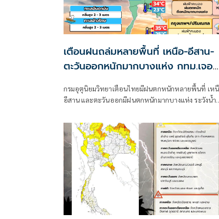
เตือนฝนถล่มหลายพื้นที่ เหนือ-อีสาน-
ตะวันออกหนักมากบางแห่ง กทม.เจอ
70%
กรมอุตุนิยมวิทยาเตือนไทยมีฝนตกหนักหลายพื้นที่ เหน
อีสาน และตะวันออกมีฝนตกหนักมากบางแห่ง ระวังน้ำ
ท่วมฉับพลัน-น้ำป่าไหลหลาก ขณะที่อันดามันตอนบน
อ่าวไทยตอนบนคลื่นสูง 2-3 เมตร เรือเล็กควรงดออกจา
ฝั่ง ส่วนไต้ฝุ่น “ดอลฟิน” ไม่เข้าไทย