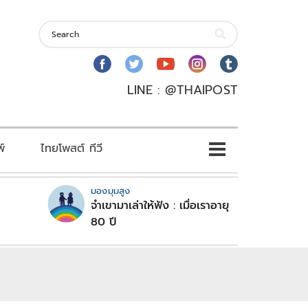
LINE : @THAIPOST
พ์
ไทยโพสต์ ทีวี
มองมุมสูง
จำเขามาเล่าให้ฟัง : เมื่อเราอายุ
80 ปี