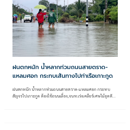
ฝนตกหนัก น้ำหลากท่วมถนนสายตราด-
แหลมศอก กระทบเส้นทางไปท่าเรือเกาะกูด
ฝนตกหนัก น้ำหลากท่วมถนนสายตราด-แหลมศอก กระทบ
สัญจรไปเกาะกูด ต้องใช้ถนนเลี่ยง,จนท.เร่งเคลียร์เศษไม้อุดตัน
ท่อ ชาวบ้านห้วงน้ำขาววอน เร่งแก้ไข หลังน้ำท่วมซ้ำซาก