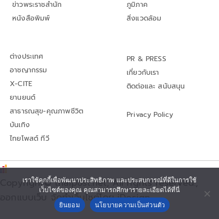
ข่าวพระราชสำนัก
ภูมิภาค
หนังสือพิมพ์
สิ่งแวดล้อม
ต่างประเทศ
PR & PRESS
อาชญากรรม
เกี่ยวกับเรา
X-CITE
ติดต่อและ สนับสนุน
ยานยนต์
สาธารณสุข-คุณภาพชีวิต
Privacy Policy
บันเทิง
ไทยโพสต์ ทีวี
Copyright© thaipost.net, All rights reserved.,
เราใช้คุกกี้เพื่อพัฒนาประสิทธิภาพ และประสบการณ์ที่ดีในการใช้
เว็บไซต์ของคุณ คุณสามารถศึกษารายละเอียดได้ที่นี่
ออกแบบเว็บ จัดทำเว็บไซต์โดย iDesign
ยินยอม
นโยบายความเป็นส่วนตัว