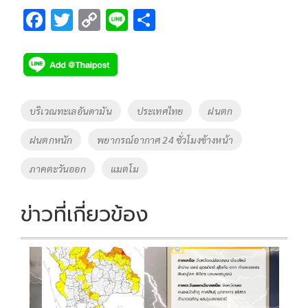
F
T
C
Li
S
ac
wi
o
n
h
e
tt
p
e
ar
b
er
y
e
o
Li
Tags
บริเวณทะเลอันดามัน
ประเทศไทย
ฝนตก
o
n
ฝนตกหนัก
พยากรณ์อากาศ 24 ชั่วโมงข้างหน้า
k
k
ภาคตะวันออก
แมตโม
ข่าวที่เกี่ยวข้อง