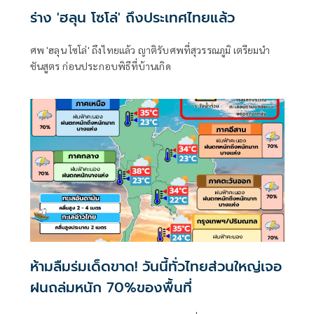
ร่าง 'ฮลุน โซโล่' ถึงประเทศไทยแล้ว
ศพ 'ฮลุน โซโล่' ถึงไทยแล้ว ญาติรับศพที่สุวรรณภูมิ เตรียมนำ
ชันสูตร ก่อนประกอบพิธีที่บ้านเกิด
ห้ามลืมร่มเด็ดขาด! วันนี้ทั่วไทยส่วนใหญ่เจอ
ฝนถล่มหนัก 70%ของพื้นที่