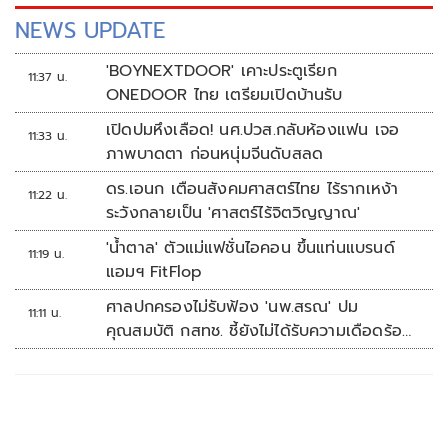
NEWS UPDATE
'BOYNEXTDOOR' เคาะประตูเรียก
11:37 น.
ONEDOOR ไทย เตรียมเปิดบ้านรับ
เปิดปมหึงเลือด! นศ.ปวส.กลับห้องแฟน เจอ
11:33 น.
ภาพบาดตา ก่อนหนุ่มจีนดับสลด
ดร.เอนก เตือนสังคมศาสตร์ไทย ไร้รากเหง้า
11:22 น.
ระวังกลายเป็น 'ศาสตร์ไร้จิตวิญญาณ'
'น้ำตาล' ตัวแม่แฟชั่นไอคอน ขึ้นแท่นแบรนด์
11:19 น.
แอมฯ FitFlop
ศาลปกครองไม่รับฟ้อง 'นพ.สรณ' ปม
11:11 น.
คุณสมบัติ กสทช. ชี้ยังไม่ได้รับความเดือดร้อน
เสียหาย