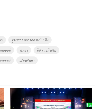
ยา
ผู้ประกอบการสถานบันเทิง
อลกอฮอล์
พัทยา
ลิซ่า แฮมิลตัน
อลกอฮอล์
เมืองพัทยา