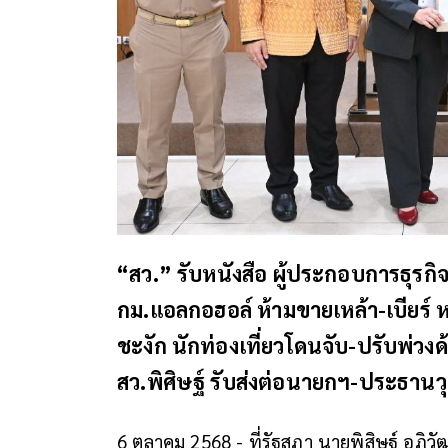
“สว.” รับหนังสือ ผู้ประกอบการธุรกิ
กม.แอลกอฮอล์ ห้ามขายเหล้า-เบียร์ หา
ชะงัก นักท่องเที่ยวโดนจับ-ปรับพ่วงด้
สว.พิศิษฐ์ รับส่งต่อนายกฯ-ประธานว
6 ตุลาคม 2568 - ที่รัฐสภา นายพิสิษฐ์ อภ