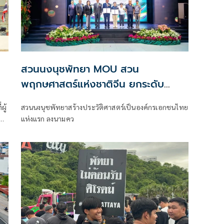
สวนนงนุชพัทยา MOU สวน
พฤกษศาสตร์แห่งชาติจีน ยกระดับ
อนุรักษ์พันธุ์พืชสู่เวทีโลก
ผู้
สวนนงนุชพัทยาสร้างประวัติศาสตร์เป็นองค์กรเอกชนไทย
ก
แห่งแรก ลงนามคว