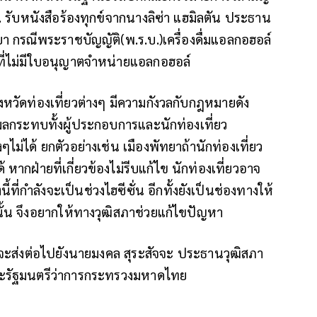
. รับหนังสือร้องทุกข์จากนางลิซ่า แฮมิลตัน ประธาน
า กรณีพระราชบัญญัติ(พ.ร.บ.)เครื่องดื่มแอลกอฮอล์
่ไม่มีใบอนุญาตจำหน่ายแอลกอฮอล์
งหวัดท่องเที่ยวต่างๆ มีความกังวลกับกฎหมายดัง
กระทบทั้งผู้ประกอบการและนักท่องเที่ยว
ๆไม่ได้ ยกตัวอย่างเช่น เมืองพัทยาถ้านักท่องเที่ยว
้ หากฝ่ายที่เกี่ยวข้องไม่รีบแก้ไข นักท่องเที่ยวอาจ
้ที่กำลังจะเป็นช่วงไฮซีซั่น อีกทั้งยังเป็นช่องทางให้
งนั้น จึงอยากให้ทางวุฒิสภาช่วยแก้ไขปัญหา
โดยจะส่งต่อไปยังนายมงคล สุระสัจจะ ประธานวุฒิสภา
ละรัฐมนตรีว่าการกระทรวงมหาดไทย