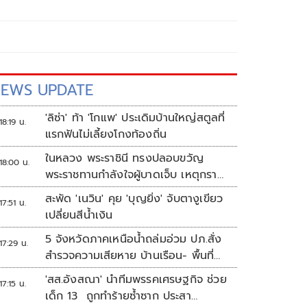
EWS UPDATE
'ลิซ่า' ท้า 'โกแพ' ประเดิมบ้านใหญ่สตูลที่
18:19 น.
แรกฟันไม่เลี้ยงโกงท้องถิ่น
ในหลวง พระราชินี ทรงปลอบขวัญ
18:00 น.
พระราชทานกำลังใจผู้บาดเจ็บ เหตุกราด
ยิง รร.เทพศิรินทร์นนทบุรี
สะพัด 'เนวิน' คุย 'บุญยิ่ง' จับตางูเขียว
17:51 น.
เปลี่ยนสีน้ำเงิน
5 จังหวัดภาคเหนือน้ำถล่มอ่วม ปภ.สั่ง
17:29 น.
สำรวจความเสียหาย บ้านเรือน- พื้นที่
เกษตร
'สส.อังสณา' นำทีมพรรคเศรษฐกิจ ช่วย
17:15 น.
เด็ก 13 ถูกทำร้ายซ้ำซาก ประสา