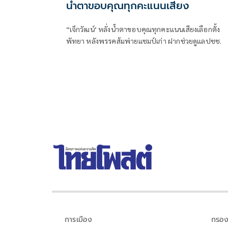
น้ำตาขอบคุณทุกคะแนนเสียง
“เจ็กวัฒน์‘ หลั่งน้ำตาขอบคุณทุกคะแนนเสียงเลือกตั้ง
พัทยา หลังพรรคส้มพ่ายแชมป์เก่า ฝากช่วยดูแลปชช.
การเมือง
กรอง