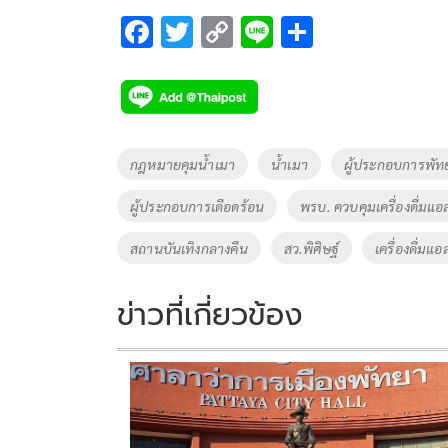
F
T
C
Li
S
ac
wi
o
n
h
e
tt
p
e
ar
b
er
y
e
o
Li
Tags
กฎหมายคุมน้ำเมา
น้ำเมา
ผู้ประกอบการพัท
o
n
ผู้ประกอบการเดือดร้อน
พรบ. ควบคุมเครื่องดื่มแ
k
k
สถานบันเทิงกลางคืน
สว.พิศิษฐ์
เครื่องดื่มแ
ข่าวที่เกี่ยวข้อง