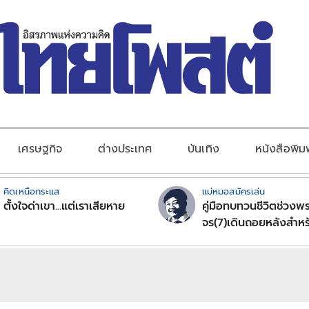
เศรษฐกิจ
ต่างประเทศ
บันเทิง
หนังสือพิม
คิดเหนือกระแส
แม่หมอสมัครเล่น
ตั้งใจด่าเขา...แต่เราเสียหาย
คู่มือทบทวนชีวิตช่วงพร
จร(7)เดินถอยหลังสำหร
ลัคนาราศีตอนที่2