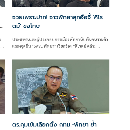
ซวยเพราะปาก! ชาวพัทยาลุกฮือจี้ 'ศิโร
ตม์' ขอโทษ
บ
ประชาชนและผู้ประกอบการเมืองพัทยานับพันคนรวมตัว
่า
แสดงจุดยืน “SAVE พัทยา” เรียกร้อง “ศิโรตม์ คล้าม
ไพบูลย์”
ตร.คุมเข้มเลือกตั้ง กทม.-พัทยา ย้ำ