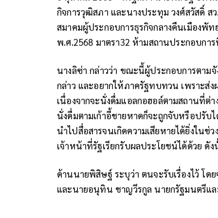
กิจการวุฒิสภา และนางประทุม วงศ์สวัสดิ์ สว
สมาคมผู้ประกอบการธุรกิจกลางคืนเมืองพัทย
พ.ศ.2568 มาตรา32 ห้ามสถานประกอบการที
นางลิซ่า กล่าวว่า ขณะนี้ผู้ประกอบการตามจั
กล่าว และอยากให้ภาครัฐทบทวน เพราะส่งผล
เนื่องจากจะนั่งดื่มแอลกอฮอล์ตามสถานที่ต่าง
นั่งดื่มตามเก้าอี้ชายหาดก็จะถูกจับหรือปรับได
นำไปสื่อสารจนเกิดความเสียหายได้ยิ่งในช่วงนี
เจ้าหน้าที่รัฐเรียกรับผลประโยชน์ได้ด้วย ดั
ด้านนายพิสิษฐ์ ระบุว่า ตนจะรับเรื่องไว้ 
และนายอนุทิน ชาญวีรกูล นายกรัฐมนตรีแ