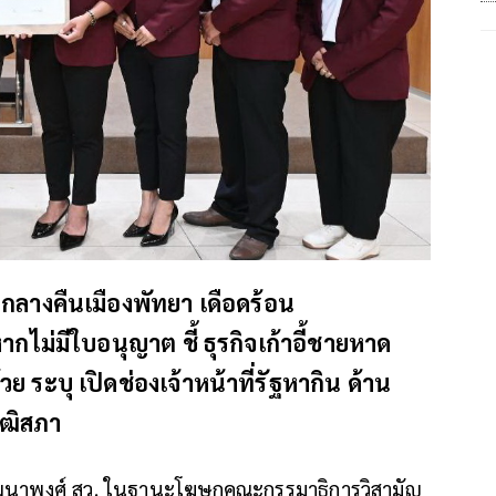
จกลางคืนเมืองพัทยา เดือดร้อน
กไม่มีใบอนุญาต ชี้ ธุรกิจเก้าอี้ชายหาด
วย ระบุ เปิดช่องเจ้าหน้าที่รัฐหากิน ด้าน
ุฒิสภา
ิวัฒนาพงศ์ สว. ในฐานะโฆษกคณะกรรมาธิการวิสามัญ