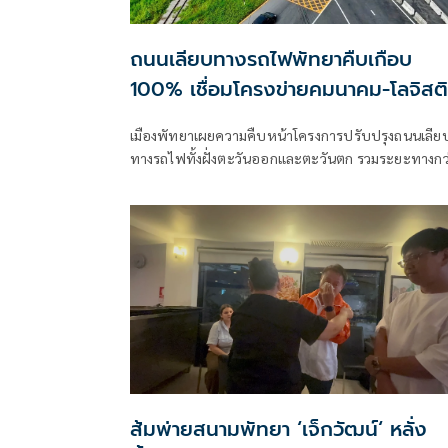
ถนนเลียบทางรถไฟพัทยาคืบเกือบ
100% เชื่อมโครงข่ายคมนาคม-โลจิสติ
กส์ EEC
เมืองพัทยาเผยความคืบหน้าโครงการปรับปรุงถนนเลีย
ทางรถไฟทั้งฝั่งตะวันออกและตะวันตก รวมระยะทางกว
30 กิโลเมตร ใกล้แล้วเสร็
ส้มพ่ายสนามพัทยา ‘เจ็กวัฒน์‘ หลั่ง