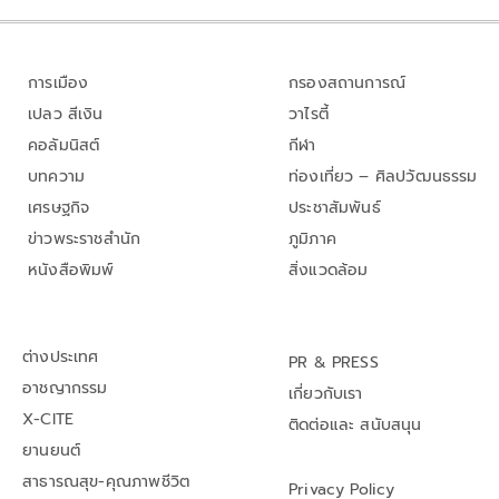
การเมือง
กรองสถานการณ์
เปลว สีเงิน
วาไรตี้
คอลัมนิสต์
กีฬา
บทความ
ท่องเที่ยว – ศิลปวัฒนธรรม
เศรษฐกิจ
ประชาสัมพันธ์
ข่าวพระราชสำนัก
ภูมิภาค
หนังสือพิมพ์
สิ่งแวดล้อม
ต่างประเทศ
PR & PRESS
อาชญากรรม
เกี่ยวกับเรา
X-CITE
ติดต่อและ สนับสนุน
ยานยนต์
สาธารณสุข-คุณภาพชีวิต
Privacy Policy