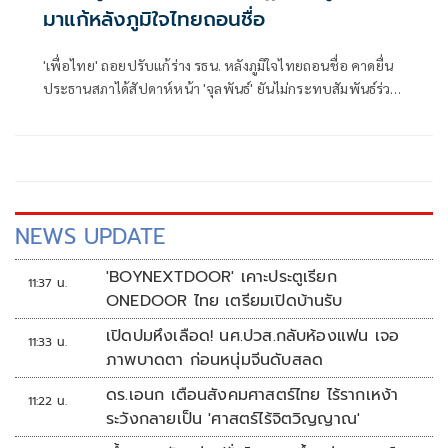
มาแก้หลังภูมิใจไทยถอนชื่อ
'เพื่อไทย' ถอยปรับแก้ร่าง รธน. หลังภูมิใจไทยถอนชื่อ คาดยื่น
ประธานสภาได้สัปดาห์หน้า 'จุลพันธ์' ยันไม่กระทบสัมพันธ์ร่วม
รัฐบาล เหตุ 'อนุทิน' แจ้งก่อนแล้ว ลั่นเพื่อไทยไม่เสียหลักการ
NEWS UPDATE
'BOYNEXTDOOR' เคาะประตูเรียก
11:37 น.
ONEDOOR ไทย เตรียมเปิดบ้านรับ
เปิดปมหึงเลือด! นศ.ปวส.กลับห้องแฟน เจอ
11:33 น.
ภาพบาดตา ก่อนหนุ่มจีนดับสลด
ดร.เอนก เตือนสังคมศาสตร์ไทย ไร้รากเหง้า
11:22 น.
ระวังกลายเป็น 'ศาสตร์ไร้จิตวิญญาณ'