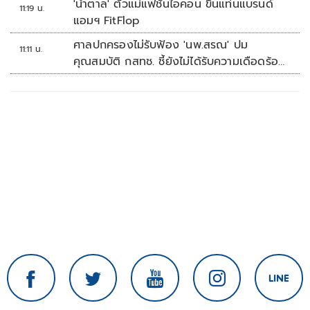
'น้ำตาล' ตัวแม่แฟชั่นไอคอน ขึ้นแท่นแบรนด์
11:19 น.
แอมฯ FitFlop
ศาลปกครองไม่รับฟ้อง 'นพ.สรณ' ปม
11:11 น.
คุณสมบัติ กสทช. ชี้ยังไม่ได้รับความเดือดร้อน
เสียหาย