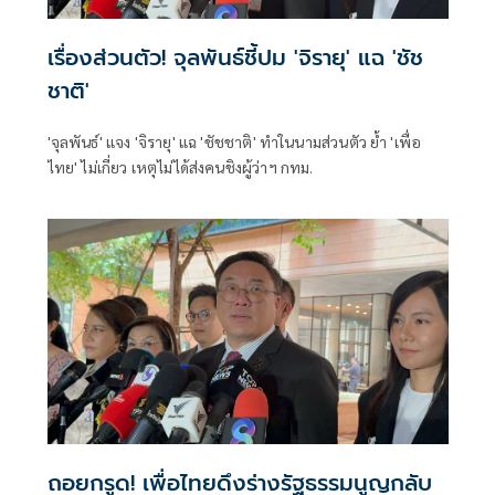
เรื่องส่วนตัว! จุลพันธ์ชี้ปม 'จิรายุ' แฉ 'ชัช
ชาติ'
'จุลพันธ์' แจง 'จิรายุ' แฉ 'ชัชชาติ' ทำในนามส่วนตัว ย้ำ 'เพื่อ
ไทย' ไม่เกี่ยว เหตุไม่ได้ส่งคนชิงผู้ว่าฯ กทม.
ถอยกรูด! เพื่อไทยดึงร่างรัฐธรรมนูญกลับ