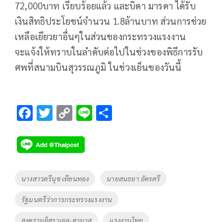
72,000บาท เรียบร้อยแล้ว และบิดา มารดา ได้รับ
เงินสิทธิประโยชน์จำนวน 1.8ล้านบาท ส่วนการช่วย
เหลือเยียวยาอื่นๆในส่วนของกระทรวงแรงงาน
จะแจ้งให้ทราบในลำดับต่อไปในช่วงของพิธีการรับ
ศพที่สนามบินสุวรรณภูมิ ในช่วงเย็นของวันนี้
F
T
C
Li
S
ac
wi
o
n
h
e
tt
p
e
ar
b
er
y
e
o
Li
Tags
นางสาวตรีนุช เทียนทอง
นายสนธยา อัครศรี
o
n
รัฐมนตรีว่าการกระทรวงแรงงาน
k
k
สงครามอิสราเอล-ฮามาส
แรงงานไทย