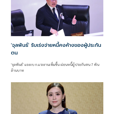
'จุลพันธ์' รับเร่งจ่ายหนี้คงค้างของผู้ประกัน
ตน
'จุลพันธ์' แจงงบ ก.แรงงานเพิ่มขึ้น ผ่อนหนี้ผู้ประกันตน 7 พัน
ล้านบาท