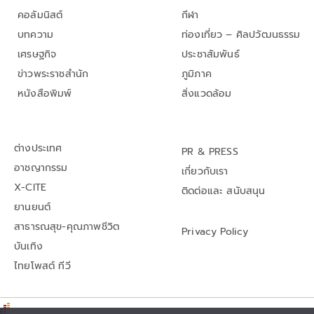
คอลัมนิสต์
กีฬา
บทความ
ท่องเที่ยว – ศิลปวัฒนธรรม
เศรษฐกิจ
ประชาสัมพันธ์
ข่าวพระราชสำนัก
ภูมิภาค
หนังสือพิมพ์
สิ่งแวดล้อม
ต่างประเทศ
PR & PRESS
อาชญากรรม
เกี่ยวกับเรา
X-CITE
ติดต่อและ สนับสนุน
ยานยนต์
สาธารณสุข-คุณภาพชีวิต
Privacy Policy
บันเทิง
ไทยโพสต์ ทีวี