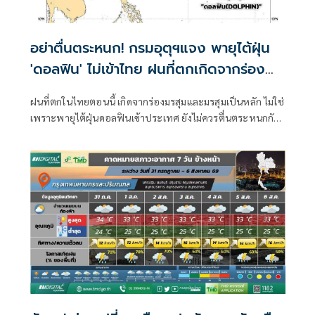
อย่าตื่นตระหนก! กรมอุตุฯแจง พายุไต้ฝุ่น
'ดอลฟิน' ไม่เข้าไทย ฝนที่ตกเกิดจากร่อง
มรสุม
ฝนที่ตกในไทยตอนนี้ เกิดจากร่องมรสุมและมรสุมเป็นหลัก ไม่ใช่
เพราะพายุไต้ฝุ่นดอลฟินเข้าประเทศ ยังไม่ควรตื่นตระหนกกับ
ข่าวลือ