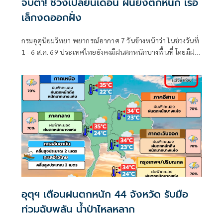
จับตา! ช่วงเปลี่ยนเดือน ฝนยังตกหนัก เรือ
เล็กงดออกฝั่ง
กรมอุตุนิยมวิทยา พยากรณ์อากาศ 7 วันข้างหน้าว่า ในช่วงวันที่
1 - 6 ส.ค. 69 ประเทศไทยยังคงมีฝนตกหนักบางพื้นที่ โดยมีฝน
ตกหนักมากบางแห่งบริเวณภาคตะวันออกเฉียงเหนือตอนบน
อุตุฯ เตือนฝนตกหนัก 44 จังหวัด รับมือ
ท่วมฉับพลัน น้ำป่าไหลหลาก