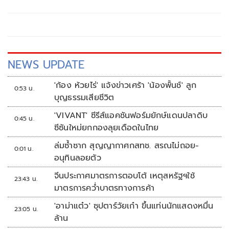
ประเทศไทย (มีผลกระทบจนถึงวันที่ 30 กรกฎาคม 2569) ฉบับ
ที่ 8 โดยมีใจความว่า
NEWS UPDATE
'ก้อง ห้วยไร่' แจ้งข่าวเศร้า 'น้องพั้นช์' ลูก
0:53 น.
บุญธรรมเสียชีวิต
'VIVANT' ซีรีส์แอคชันฟอร์มยักษ์แดนปลาดิบ
0:45 น.
ซีซันใหม่ยกกองลุยเดือดในไทย
ล่มซ้ำซาก สุญญากาศกสทช. สรณไม่ถอย-
0:01 น.
อนุทินลอยตัว
จีนประกาศมาตรการตอบโต้ เหตุสหรัฐฯใช้
23:43 น.
มาตรการคว่ำบาตรทางการค้า
'อาม่าแต๋ว' ซุปตาร์วัยเก๋า ขึ้นแท่นนักแสดงหมื่น
23:05 น.
ล้าน