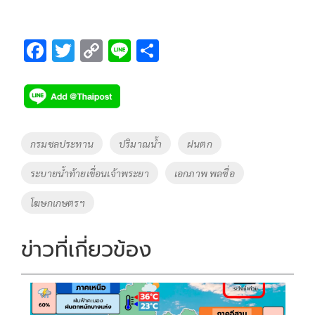
F
T
C
Li
S
ac
wi
o
n
h
e
tt
p
e
ar
b
er
y
e
o
Li
Tags
กรมชลประทาน
ปริมาณน้ำ
ฝนตก
o
n
ระบายน้ำท้ายเขื่อนเจ้าพระยา
เอกภาพ พลซื่อ
k
k
โฆษกเกษตรฯ
ข่าวที่เกี่ยวข้อง