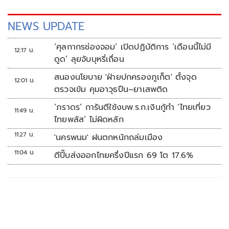
NEWS UPDATE
‘ศุลกากรช่องจอม’ เปิดปฏิบัติการ ‘เดือนนี้ไม่มี
12:17 น.
ดูด’ ลุยจับบุหรี่เถื่อน
สนองนโยบาย 'ฝ่ายปกครองภูเก็ต' ตั้งจุด
12:01 น.
ตรวจเข้ม คุมอาวุธปืน–ยาเสพติด
‘ภราดร’ การันตีใช้งบพ.ร.ก.เงินกู้ทำ ‘ไทยเที่ยว
11:49 น.
ไทยพลัส’ ไม่ผิดหลัก
11:27 น.
'นครพนม' ฝนตกหนักถล่มเมือง
11:04 น.
ตีปี๊บส่งออกไทยครึ่งปีแรก 69 โต 17.6%