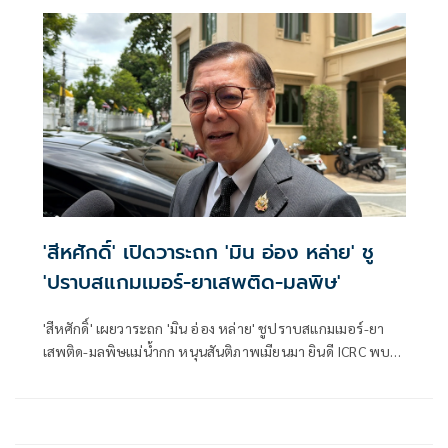
ยาเสพติดและทำลายเครือข่ายการค้ายาเสพติดระหว่าง
ประเทศ ประจำปีงบประมาณ พ.ศ. 2569 วงเงินรวม 16 ล้าน
บาท ตามที่กระทรวงยุติธรรม โดยสำนักงานคณะกรรมการ
ป้องกันและปราบปรามยาเสพติด หรือสำนักงาน ป.ป.ส.
'สีหศักดิ์' เปิดวาระถก 'มิน อ่อง หล่าย' ชู
'ปราบสแกมเมอร์-ยาเสพติด-มลพิษ'
'สีหศักดิ์' เผยวาระถก 'มิน อ่อง หล่าย' ชูปราบสแกมเมอร์-ยา
เสพติด-มลพิษแม่น้ำกก หนุนสันติภาพเมียนมา ยินดี ICRC พบ
'ซูจี' มองเป็นสัญญาณดีต่อบรรยากาศการเมือง