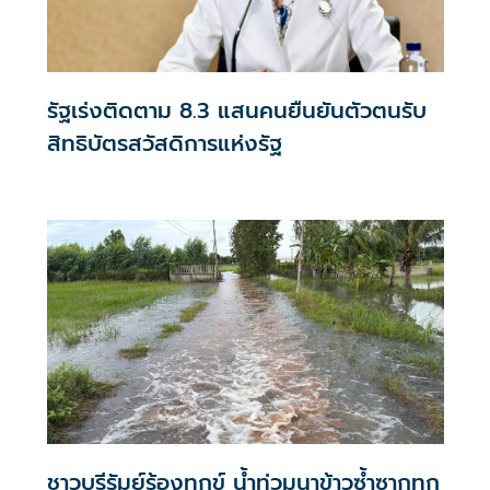
รัฐเร่งติดตาม 8.3 แสนคนยืนยันตัวตนรับ
สิทธิบัตรสวัสดิการแห่งรัฐ
ชาวบุรีรัมย์ร้องทุกข์ น้ำท่วมนาข้าวซ้ำซากทุก