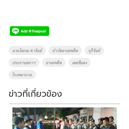
Tags
นายโสภณ ซารัมย์
บำบัดยาเสพติด
บุรีรัมย์
ประธานสภาฯ
ยาเสพติด
เคสสีแดง
โรงพยาบาล
ข่าวที่เกี่ยวข้อง