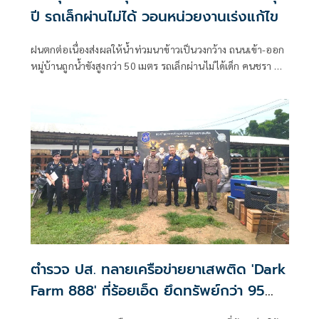
ปี รถเล็กผ่านไม่ได้ วอนหน่วยงานเร่งแก้ไข
ฝนตกต่อเนื่องส่งผลให้น้ำท่วมนาข้าวเป็นวงกว้าง ถนนเข้า-ออก
หมู่บ้านถูกน้ำขังสูงกว่า 50 เมตร รถเล็กผ่านไม่ได้เด็ก คนชรา ผู้
พิการเดือดร้อน ชาวบ้านเผยเป็นปัญหาซ้ำซากมาหลายปีวอน
หน่วยงานที่เกี่ยวข้องแก้ไข ขณะ อบต.เคยเสนอของบมาวาง
บล็อกคอนเวิร์สแก้ปัญหาระยะยาว แต่ถูกโยกไปที่อื่น เตรียม
หางบทำถนนให้สูงขึ้นบรรเทาความเดือดร้อน
ตำรวจ ปส. ทลายเครือข่ายยาเสพติด 'Dark
Farm 888' ที่ร้อยเอ็ด ยึดทรัพย์กว่า 95
ล้าน