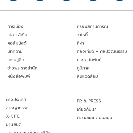
การเมือง
กรองสถานการณ์
เปลว สีเงิน
วาไรตี้
คอลัมนิสต์
กีฬา
บทความ
ท่องเที่ยว – ศิลปวัฒนธรรม
เศรษฐกิจ
ประชาสัมพันธ์
ข่าวพระราชสำนัก
ภูมิภาค
หนังสือพิมพ์
สิ่งแวดล้อม
ต่างประเทศ
PR & PRESS
อาชญากรรม
เกี่ยวกับเรา
X-CITE
ติดต่อและ สนับสนุน
ยานยนต์
สาธารณสุข-คุณภาพชีวิต