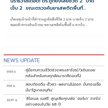
นราธิวาสเดือด! ตร.ถูกยิงเสียชีวิต 2 บาด
เจ็บ 2 ขณะตรวจค้นยาเสพติดพื้นที่
อ.ตากใบ
เกิดเหตุเจ้าหน้าที่ตำรวจถูกยิงเสียชีวิต 2 นาย บาดเจ็บ 2 นาย
ขณะเข้าตรวจค้นเป้าหมายยาเสพติดในพื้นที่ อ.ตากใบ
จ.นราธิวาส
NEWS UPDATE
คู่มือทบทวนชีวิตช่วงพระเสาร์จร(7)เดินถอย
0:03 น.
หลังสำหรับคนทุกลัคนาราศีตอนที่2
สอบท้องถิ่น-ฮั้วสว.-ผลงานไม่ออก บั่นทอนเชื่อ
0:01 น.
มั่น'รัฐบาลอนุทิน'
'ลิโอเนล เมสซี' สูญเสียคุณพ่อ 'ฮอร์เก' จากไป
22:37 น.
อย่างสงบในวัย 68 ปี