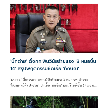
'บิ๊กต่าย' ตั้งกก.ฟันวินัยร้ายแรง '3 หมอชั้น
14' สรุปพฤติกรรมชัดเอื้อ 'ทักษิณ'
'ผบ.ตร.' ตั้งกรรมการสอบวินัยร้ายแรง 3 หมอ รพ.ตำรวจ
'โสภณ-ทวีศิลป์-ชนะ' ปมเอื้อ 'ทักษิณ' นอนวีไอพีชั้น 14 มอบ
หมาย 'พล.ต.อ.อิทธิพล' นั่งประธาน เร่งสรุปโดยเร็ว