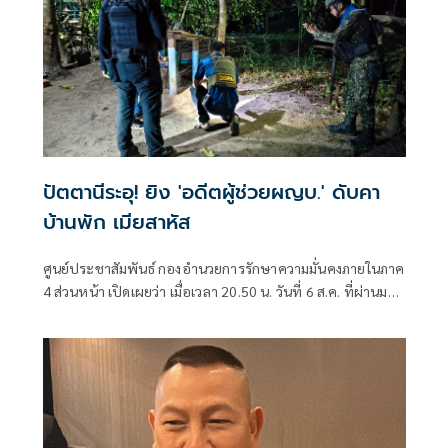
ปัตตานีระอุ! ยิง 'อดีตผู้ช่วยผญบ.' ดับคา
บ้านพัก เมียสาหัส
ศูนย์ประชาสัมพันธ์ กองอำนวยการรักษาความมั่นคงภายในภาค
4 ส่วนหน้า เปิดเผยว่า เมื่อเวลา 20.50 น. วันที่ 6 ส.ค. ที่ผ่านมา
เกิดเหตุคนร้ายไม่ทราบจำนวนใช้อาวุธปืนลอบยิงนายรียะ
อาแว อดีตผู้ช่วยผู้ใหญ่บ้านหมู่ที่ 5