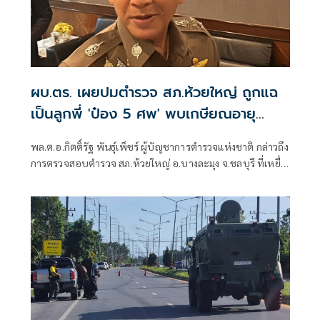
ผบ.ตร. เผยปมตำรวจ สภ.ห้วยใหญ่ ถูกแฉ
เป็นลูกพี่ 'ป๋อง 5 ศพ' พบเกษียณอายุ
ตั้งแต่ปี 57
พล.ต.อ.กิตติ์รัฐ พันธุ์เพ็ชร์ ผู้บัญชาการตำรวจแห่งชาติ กล่าวถึง
การตรวจสอบตำรวจ สภ.ห้วยใหญ่ อ.บางละมุง จ.ชลบุรี ที่เหยื่อ
ซึ่งถูกนายป๋อง ผู้ต้องหาคดีฆาตกรรม 5 ศพ ข่มขืนและข่มขู่ออก
มาระบุว่า นายป๋องเป็นเด็กเดินยาของตำรวจ สภ.ห้วยใหญ่