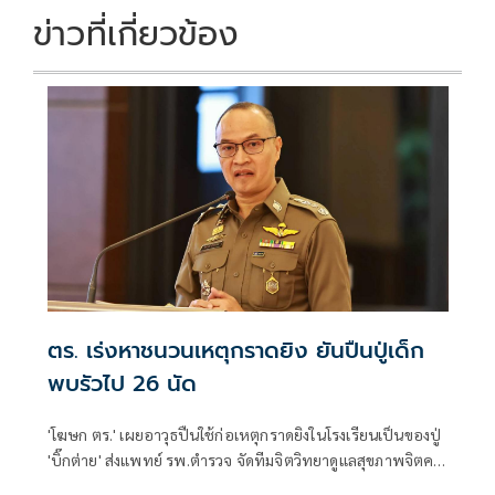
ข่าวที่เกี่ยวข้อง
ตร. เร่งหาชนวนเหตุกราดยิง ยันปืนปู่เด็ก
พบรัวไป 26 นัด
'โฆษก ตร.' เผยอาวุธปืนใช้ก่อเหตุกราดยิงในโรงเรียนเป็นของปู่
'บิ๊กต่าย' ส่งแพทย์ รพ.ตำรวจ จัดทีมจิตวิทยาดูแลสุขภาพจิตครู
นักเรียน ผู้ปกครอง