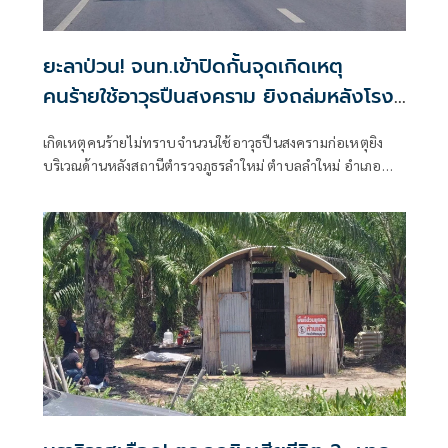
ยะลาป่วน! จนท.เข้าปิดกั้นจุดเกิดเหตุ
คนร้ายใช้อาวุธปืนสงคราม ยิงถล่มหลังโรง
พักลำใหม่
เกิดเหตุคนร้ายไม่ทราบจำนวนใช้อาวุธปืนสงครามก่อเหตุยิง
บริเวณด้านหลังสถานีตำรวจภูธรลำใหม่ ตำบลลำใหม่ อำเภอ
เมืองยะลา จังหวัดยะลา