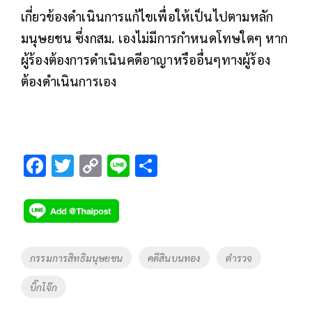
เกี่ยวข้องดำเนินการแก้ไขเพื่อให้เป็นไปตามหลัก
มนุษยชน ซึ่งกสม. เองไม่มีการกำหนดโทษใดๆ หาก
ผู้ร้องต้องการดำเนินคดีอาญาหรืออื่นๆทางผู้ร้อง
ต้องดำเนินการเอง
F
T
C
Li
S
ac
wi
o
n
h
e
tt
p
e
ar
b
er
y
e
o
Li
Tags
กรรมการสิทธิมนุษยชน
คดีสินบนทอง
ตำรวจ
o
n
บิ๊กโจ๊ก
k
k