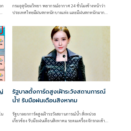
อก
กรมอุตุนิยมวิทยา พยากรณ์อากาศ 24 ชั่วโมงข้างหน้าว่า
ประเทศไทยมีฝนตกหนักบางแห่ง และมีฝนตกหนักมาก
ง
บางพื้นที่ในภาคเหนือ ภาคตะวันออกเฉียงเหนือ และภาค
ตะวันออก
ญ่
รัฐบาลตั้งการ์ดสูงเฝ้าระวังสถานการณ์
น้ำ! รับมือฝนเดือนสิงหาคม
ใน
รัฐบาลยกการ์ดสูงเฝ้าระวังสถานการณ์น้ำ สั่งหน่วย
เกี่ยวข้อง รับมือฝนเดือนสิงหาคม ระดมเครื่องจักรกลเข้าจุด
เสี่ยง - ตั้งศูนย์พักพิงพร้อมช่วยเหลือ 24 ชม.