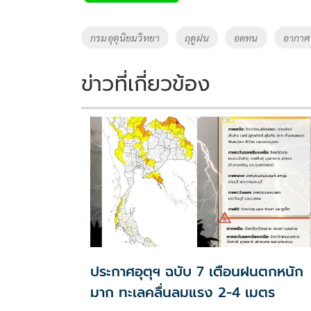
b
er
y
e
o
Li
Tags
กรมอุตุนิยมวิทยา
ฤดูฝน
อดทน
อากาศ
o
n
k
k
ข่าวที่เกี่ยวข้อง
ประกาศอุตุฯ ฉบับ 7 เตือนฝนตกหนัก
มาก ทะเลคลื่นลมแรง 2-4 เมตร