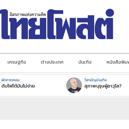
เศรษฐกิจ
ต่างประเทศ
บันเทิง
หนังสือพิม
ผักกาดหอม
วิสามัญบันเทิง
ดับไฟใต้มันไม่ง่าย
สุภาพบุรุษผู้อาวุโส?