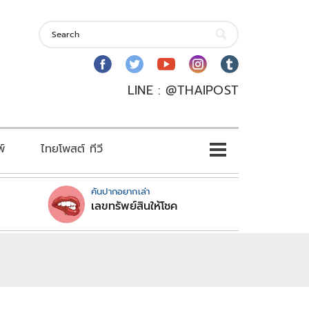
LINE : @THAIPOST
พ์
ไทยโพสต์ ทีวี
คันปากอยากเล่า
เลขทรัพย์สินให้โชค