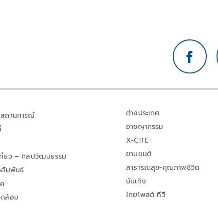
ต่างประเทศ
สถานการณ์
อาชญากรรม
้
X-CITE
ยานยนต์
เที่ยว – ศิลปวัฒนธรรม
สาธารณสุข-คุณภาพชีวิต
สัมพันธ์
บันเทิง
าค
ไทยโพสต์ ทีวี
วดล้อม