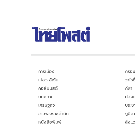
การเมือง
กรอง
เปลว สีเงิน
วาไรตี
คอลัมนิสต์
กีฬา
บทความ
ท่อง
เศรษฐกิจ
ประชา
ข่าวพระราชสำนัก
ภูมิภ
หนังสือพิมพ์
สิ่งแ