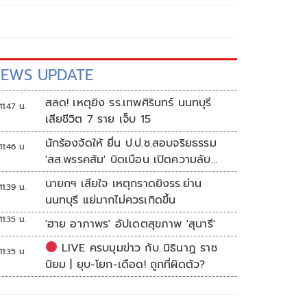
EWS UPDATE
สลด! เหตุยิง รร.เทพศิรินทร์ นนทบุรี
11:47 น.
เสียชีวิต 7 ราย เจ็บ 15
นักร้องจัดให้ ยื่น ป.ป.ช.สอบจริยธรรม
11:46 น.
'สส.พรรคส้ม' บิดเบือน เปิดความลับ
'บังเกอร์ทหาร'
นายกฯ เสียใจ เหตุกราดยิงรร.ย่าน
11:39 น.
นนทบุรี แย่มากไม่ควรเกิดขึ้น
11:35 น.
'ฮาย อาภาพร' อัปเดตสุขภาพ 'สุนารี'
LIVE ครบมุมข่าว กับ..นิธินาฏ ราช
11:35 น.
นิยม | ยุบ-โยก-เดือด! ถูกที่ผิดตัว?