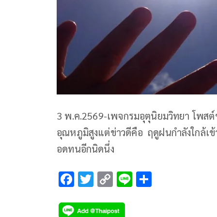
3 พ.ค.2569-เพจกรมอุตุนิยมวิทยา โพสต์ข้
อุณหภูมิสูงแต่ข่าวดีคือ ฤดูฝนกำลังใกล้
อดทนอีกนิดนึ่ง
F
T
C
Li
S
ac
wi
o
n
h
e
tt
p
e
ar