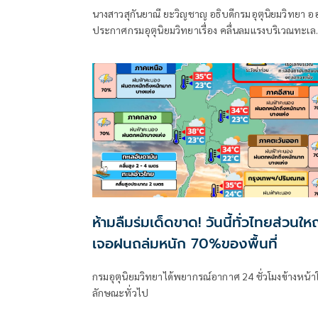
นางสาวสุกันยาณี ยะวิญชาญ อธิบดีกรมอุตุนิยมวิทยา อ
ประกาศกรมอุตุนิยมวิทยาเรื่อง คลื่นลมแรงบริเวณทะเล
อันดามันตอนบนและอ่าวไทยตอนบน และฝนตกหนักถึ
หนักมากบริเวณประเทศไทย
ห้ามลืมร่มเด็ดขาด! วันนี้ทั่วไทยส่วนให
เจอฝนถล่มหนัก 70%ของพื้นที่
กรมอุตุนิยมวิทยาได้พยากรณ์อากาศ 24 ชั่วโมงข้างหน้า
ลักษณะทั่วไป