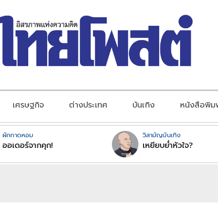
เศรษฐกิจ
ต่างประเทศ
บันเทิง
หนังสือพิม
ผักกาดหอม
วิสามัญบันเทิง
ออเดอร์จากคุก!
เหยียบย่ำหัวใจ?