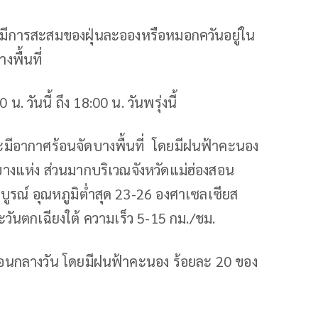
ีการสะสมของฝุ่นละอองหรือหมอกควันอยู่ใน
พื้นที่
ันนี้ ถึง 18:00 น. วันพรุ่งนี้
ีอากาศร้อนจัดบางพื้นที่ โดยมีฝนฟ้าคะนอง
บางแห่ง ส่วนมากบริเวณจังหวัดแม่ฮ่องสอน
ูรณ์ อุณหภูมิต่ำสุด 23-26 องศาเซลเซียส
วันตกเฉียงใต้ ความเร็ว 5-15 กม./ชม.
อนกลางวัน โดยมีฝนฟ้าคะนอง ร้อยละ 20 ของ