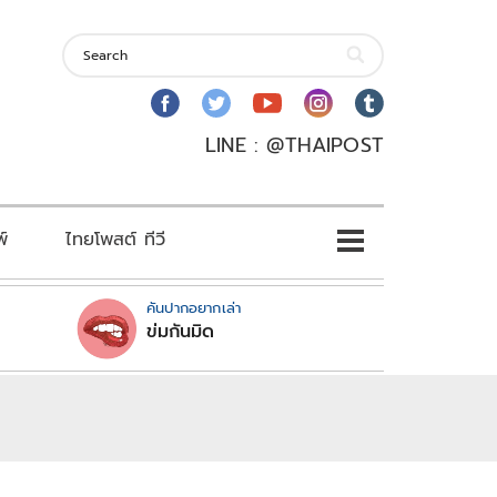
LINE : @THAIPOST
พ์
ไทยโพสต์ ทีวี
คันปากอยากเล่า
ข่มกันมิด