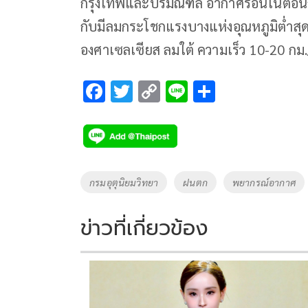
กรุงเทพและปริมณฑล อากาศร้อนในตอนกลา
กับมีลมกระโชกแรงบางแห่งอุณหภูมิต่ำสุด
องศาเซลเซียส ลมใต้ ความเร็ว 10-20 กม
F
T
C
Li
S
ac
wi
o
n
h
e
tt
p
e
ar
b
er
y
e
o
Li
Tags
กรมอุตุนิยมวิทยา
ฝนตก
พยากรณ์อากาศ
o
n
k
k
ข่าวที่เกี่ยวข้อง