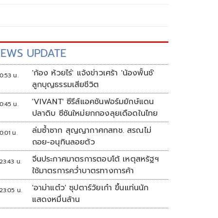
EWS UPDATE
'ก้อง ห้วยไร่' แจ้งข่าวเศร้า 'น้องพั้นช์'
0:53 น.
ลูกบุญธรรมเสียชีวิต
'VIVANT' ซีรีส์แอคชันฟอร์มยักษ์แดน
0:45 น.
ปลาดิบ ซีซันใหม่ยกกองลุยเดือดในไทย
ล่มซ้ำซาก สุญญากาศกสทช. สรณไม่
0:01 น.
ถอย-อนุทินลอยตัว
จีนประกาศมาตรการตอบโต้ เหตุสหรัฐฯ
23:43 น.
ใช้มาตรการคว่ำบาตรทางการค้า
'อาม่าแต๋ว' ซุปตาร์วัยเก๋า ขึ้นแท่นนัก
23:05 น.
แสดงหมื่นล้าน