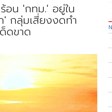
ร้อน 'กทม.' อยู่ใน
' กลุ่มเสี่ยงงดทำ
N
เด็ดขาด