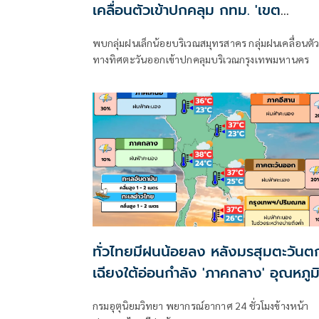
เคลื่อนตัวเข้าปกคลุม กทม. 'เขต
บางขุนเทียน-ทุ่งครุ'
พบกลุ่มฝนเล็กน้อยบริเวณสมุทรสาคร กลุ่มฝนเคลื่อนตั
ทางทิศตะวันออกเข้าปกคลุมบริเวณกรุงเทพมหานคร
ทั่วไทยมีฝนน้อยลง หลังมรสุมตะวันต
เฉียงใต้อ่อนกำลัง 'ภาคกลาง' อุณหภูม
แตะ 38 องศาฯ
กรมอุตุนิยมวิทยา พยากรณ์อากาศ 24 ชั่วโมงข้างหน้า