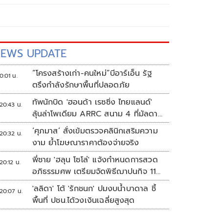
EWS UPDATE
“โครงสร้างเก่า-คนใหม่”บีอาร์เอ็น รัฐ
0:01 น.
ตรึงกำลังรักษาพื้นที่ปลอดภัย
ทัพนักบิด 'ฮอนด้า เรซซิ่ง ไทยแลนด์'
20:43 น.
ลุ้นล่าโพเดียม ARRC สนาม 4 ที่มัลดาลิ
กา
‘ศุภมาส’ สั่งเข้มตรวจคลินิกเสริมความ
20:32 น.
งาม ย้ำโฆษณาราคาต้องจ่ายจริง
พี่ชาย 'ฮลุน โซโล่' แจ้งกำหนดการสวด
20:12 น.
อภิธรรมศพ เตรียมจัดพิธีฌาปนกิจ 11
ส.ค.
'ลลิดา' โต้ 'รักชนก' ปมงบน้ำบาดาล ชี้
20:07 น.
พื้นที่ ปชน.ได้วงเงินเฉลี่ยสูงสุด