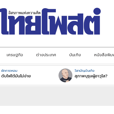
เศรษฐกิจ
ต่างประเทศ
บันเทิง
หนังสือพิม
ผักกาดหอม
วิสามัญบันเทิง
ดับไฟใต้มันไม่ง่าย
สุภาพบุรุษผู้อาวุโส?