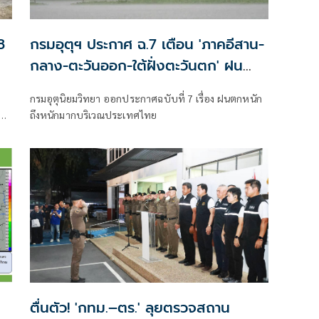
8
กรมอุตุฯ ประกาศ ฉ.7 เตือน 'ภาคอีสาน-
กลาง-ตะวันออก-ใต้ฝั่งตะวันตก' ฝน
ตกหนักมาก
กรมอุตุนิยมวิทยา ออกประกาศฉบับที่ 7 เรื่อง ฝนตกหนัก
สุม
ถึงหนักมากบริเวณประเทศไทย
ตื่นตัว! 'กทม.–ตร.' ลุยตรวจสถาน