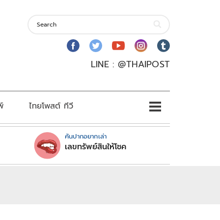
LINE : @THAIPOST
พ์
ไทยโพสต์ ทีวี
คันปากอยากเล่า
เลขทรัพย์สินให้โชค