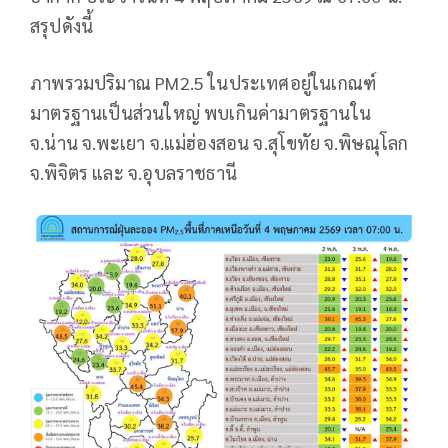
สรุปดังนี้
ภาพรวมปริมาณ PM2.5 ในประเทศอยู่ในเกณฑ์
มาตรฐานเป็นส่วนใหญ่ พบเกินค่ามาตรฐานใน
จ.น่าน จ.พะเยา จ.แม่ฮ่องสอน จ.สุโขทัย จ.พิษณุโลก
จ.พิจิตร และ จ.อุบลราชธานี