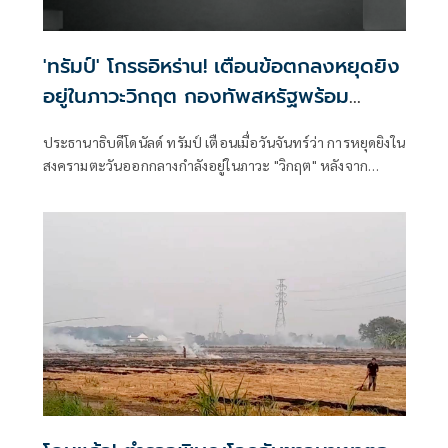
'ทรัมป์' โกรธอิหร่าน! เตือนข้อตกลงหยุดยิง
อยู่ในภาวะวิกฤต กองทัพสหรัฐพร้อม
ตอบโต้ความก้าวร้าว
ประธานาธิบดีโดนัลด์ ทรัมป์ เตือนเมื่อวันจันทร์ว่า การหยุดยิงใน
สงครามตะวันออกกลางกำลังอยู่ในภาวะ "วิกฤต" หลังจาก
ปฏิเสธข้อเสนอโต้กลับล่าสุดจากอิหร่าน ซึ่งระบุว่ากองทัพ
พร้อมที่จะตอบโต้ต่อการกระทำที่ก้าวร้าวใดๆ