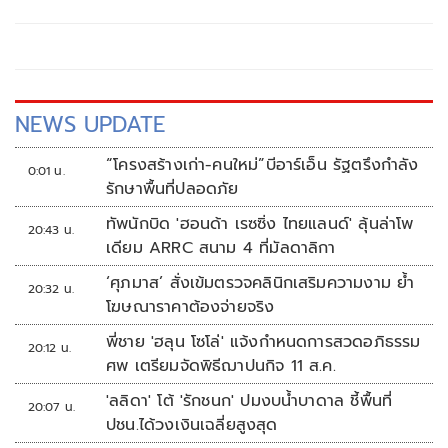
เนื่องในทุกสถานการณ์วิกฤต ทั้งเสริมเส้นทางไฟเบอร์ออฟติก
ติดตั้งเพิ่มระบบไมโครเวฟสำหรับเชื่อมต่อฉุกเฉิน พร้อมยก
ระดับการจัดการความร้อนและฝุ่น PM2.5 ในสถานีฐาน
NEWS UPDATE
“โครงสร้างเก่า-คนใหม่”บีอาร์เอ็น รัฐตรึงกำลัง
0:01 น.
รักษาพื้นที่ปลอดภัย
ทัพนักบิด 'ฮอนด้า เรซซิ่ง ไทยแลนด์' ลุ้นล่าโพ
20:43 น.
เดียม ARRC สนาม 4 ที่มัลดาลิกา
‘ศุภมาส’ สั่งเข้มตรวจคลินิกเสริมความงาม ย้ำ
20:32 น.
โฆษณาราคาต้องจ่ายจริง
พี่ชาย 'ฮลุน โซโล่' แจ้งกำหนดการสวดอภิธรรม
20:12 น.
ศพ เตรียมจัดพิธีฌาปนกิจ 11 ส.ค.
'ลลิดา' โต้ 'รักชนก' ปมงบน้ำบาดาล ชี้พื้นที่
20:07 น.
ปชน.ได้วงเงินเฉลี่ยสูงสุด