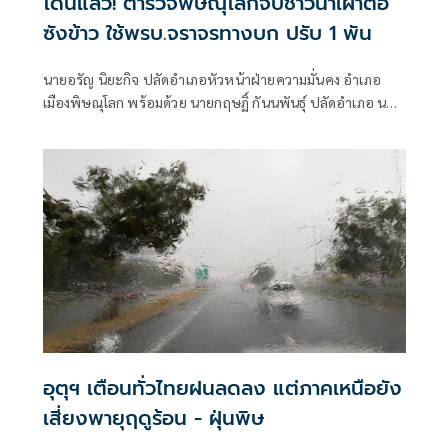
โดนแล้ว! ตำรวจพิษณุโลกจับชาวนาเผาตอ
ซังข้าว ใช้พรบ.จราจรทางบก ปรับ 1 พัน
นายอรัญ นิยะกิจ ปลัดอำเภอหัวหน้าฝ่ายความมั่นคง อำเภอ
เมืองพิษณุโลก พร้อมด้วย นายกฤษฏิ์ กันนพันธุ์ ปลัดอำเภอ นาย
จุฑาพันธุ์ วัดแพง ปลัดอำเภอ นางสาวอัจฉรา พานนาคม ปลัด
อำเภอ ได้เข้าพบ ร.ต.อ.ประสงค์ เสนอิ่น รอง.สว.(สอบสวน)
สภ.เมืองพิษณุโลก เพื่อแจ้งความร้องทุกข์ดำเนินคดี เกษตรกรจุด
ไฟเผาตอซังข้าว ควันไฟสร้างความเดือดร้อนให้แก่ประชาชน
และผู้ใช้รถใช้ถนน
อุตุฯ เตือนทั่วไทยฝนลดลง แต่ภาคเหนือยัง
เสี่ยงพายุฤดูร้อน - ฝุ่นพิษ