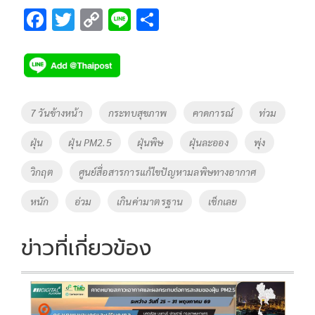
F
T
C
Li
S
ac
wi
o
n
h
e
tt
p
e
ar
b
er
y
e
o
Li
Tags
7 วันข้างหน้า
กระทบสุขภาพ
คาดการณ์
ท่วม
o
n
ฝุ่น
ฝุ่น PM2.5
ฝุ่นพิษ
ฝุ่นละออง
พุ่ง
k
k
วิกฤต
ศูนย์สื่อสารการแก้ไขปัญหามลพิษทางอากาศ
หนัก
อ่วม
เกินค่ามาตรฐาน
เช็กเลย
ข่าวที่เกี่ยวข้อง