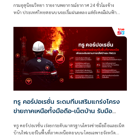
กรมอุตุนิยมวิทยา รายงานพยากรณ์อากาศ 24 ชั่วโมงข้าง
หน้า ประเทศไทยตอนบนจะเริ่มฝนลดลง แต่ยังคงมีฝนฟ้า
คะนอง ลมกระโชกแรงบางแห่ง และฝนตกหนักได้บางพื้นที่
บริเวณภาคเหนือ
ทรู คอร์ปอเรชั่น ระดมทีมเสริมแกร่งโครง
ข่ายภาคเหนือทั้งมือถือ-เน็ตบ้าน รับมือ
วิกฤตไฟป่า-PM2.5 ย้ำสื่อสารต้องพร้อมใน
ทรู คอร์ปอเรชั่น เร่งยกระดับมาตรฐานโครงข่ายมือถือและเน็ต
ทุกสถานการณ์ฉุกเฉิน
บ้านไฟเบอร์ในพื้นที่ภาคเหนือตอนบน โดยเฉพาะจังหวัด
เชียงใหม่ แม่ฮ่องสอน เพื่อให้การสื่อสารยังคงทำงานได้อย่างต่อ