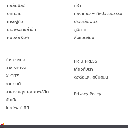
คอลัมนิสต์
กีฬา
บทความ
ท่องเที่ยว – ศิลปวัฒนธรรม
เศรษฐกิจ
ประชาสัมพันธ์
ข่าวพระราชสำนัก
ภูมิภาค
หนังสือพิมพ์
สิ่งแวดล้อม
ต่างประเทศ
PR & PRESS
อาชญากรรม
เกี่ยวกับเรา
X-CITE
ติดต่อและ สนับสนุน
ยานยนต์
สาธารณสุข-คุณภาพชีวิต
Privacy Policy
บันเทิง
ไทยโพสต์ ทีวี