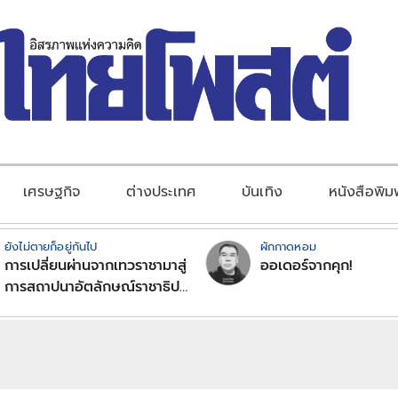
เศรษฐกิจ
ต่างประเทศ
บันเทิง
หนังสือพิม
ยังไม่ตายก็อยู่กันไป
ผักกาดหอม
การเปลี่ยนผ่านจากเทวราชามาสู่
ออเดอร์จากคุก!
การสถาปนาอัตลักษณ์ราชาธิป
ไตยแบบพุทธศาสนาในพระไตร
ปิฏก : สามัญผลสูตรในฐานะ
ทฤษฎีขีดจำกัดของอำนาจรัฐ
เหนือแรงงานและทรัพย์สิน