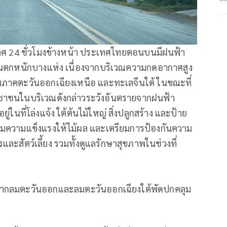
าศ 24 ชั่วโมงข้างหน้า ประเทศไทยตอนบนมีฝนฟ้า
นตกหนักบางแห่ง เนื่องจากบริเวณความกดอากาศสูง
ภาคตะวันออกเฉียงเหนือ และทะเลจีนใต้ ในขณะที่
ชนในบริเวณดังกล่าวระวังอันตรายจากฝนฟ้า
นที่โล่งแจ้ง ใต้ต้นไม้ใหญ่ สิ่งปลูกสร้าง และป้าย
ิมความแข็งแรงให้ไม้ผล และเตรียมการป้องกันความ
ละสัตว์เลี้ยง รวมทั้งดูแลรักษาสุขภาพในช่วงที่
งจากลมตะวันออกและลมตะวันออกเฉียงใต้พัดปกคลุม