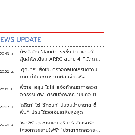
EWS UPDATE
ทัพนักบิด 'ฮอนด้า เรซซิ่ง ไทยแลนด์'
20:43 น.
ลุ้นล่าโพเดียม ARRC สนาม 4 ที่มัลดาลิ
กา
‘ศุภมาส’ สั่งเข้มตรวจคลินิกเสริมความ
20:32 น.
งาม ย้ำโฆษณาราคาต้องจ่ายจริง
พี่ชาย 'ฮลุน โซโล่' แจ้งกำหนดการสวด
20:12 น.
อภิธรรมศพ เตรียมจัดพิธีฌาปนกิจ 11
ส.ค.
'ลลิดา' โต้ 'รักชนก' ปมงบน้ำบาดาล ชี้
20:07 น.
พื้นที่ ปชน.ได้วงเงินเฉลี่ยสูงสุด
'พลพีร์' ลุยชายแดนสุรินทร์ สั่งเร่งรัด
20:06 น.
โครงการขยายไฟฟ้า 'ปราสาทตาควาย-