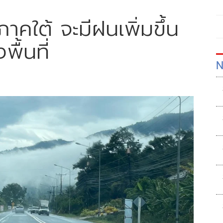
คใต้ จะมีฝนเพิ่มขึ้น
ื้นที่
N