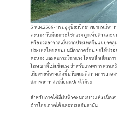
5 พ.ค.2569- กรมอุตุนิยมวิทยาพยากรณ์อาก
คะนอง กับมีลมกระโชกแรง ลูกเห็บตก และฝ
หรือมวลอากาศเย็นจากประเทศจีนแผ่ปกคลุม
ประเทศไทยตอนบนมีอากาศร้อน ขอให้ประชา
คะนอง และลมกระโชกแรง โดยหลีกเลี่ยงการอยู่ใ
โฆษณาที่ไม่แข็งแรง สำหรับเกษตรกรควรเสร
เสียหายที่อาจเกิดขึ้นกับผลผลิตทางการเกษตรแ
สภาพอากาศเปลี่ยนแปลงไว้ด้วย
สำหรับภาคใต้มีฝนฟ้าคะนองบางแห่ง เนื่อ
อ่าวไทย ภาคใต้ และทะเลอันดามัน