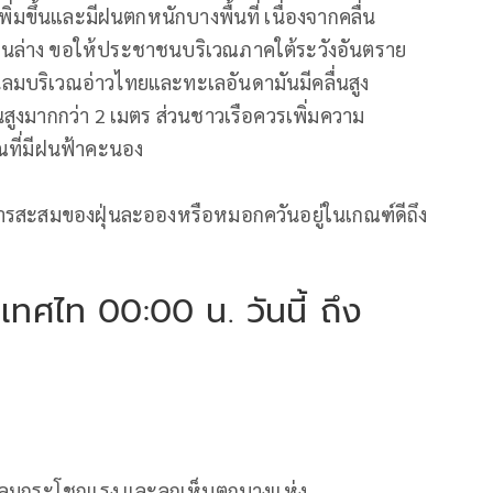
พิ่มขึ้นและมีฝนตกหนักบางพื้นที่ เนื่องจากคลื่น
นล่าง ขอให้ประชาชนบริเวณภาคใต้ระวังอันตราย
่นลมบริเวณอ่าวไทยและทะเลอันดามันมีคลื่นสูง
สูงมากกว่า 2 เมตร ส่วนชาวเรือควรเพิ่มความ
วณที่มีฝนฟ้าคะนอง
รสะสมของฝุ่นละอองหรือหมอกควันอยู่ในเกณฑ์ดีถึง
ศไท 00:00 น. วันนี้ ถึง
บมีลมกระโชกแรง และลูกเห็บตกบางแห่ง