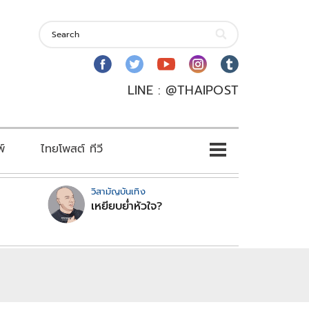
LINE : @THAIPOST
พ์
ไทยโพสต์ ทีวี
วิสามัญบันเทิง
เหยียบย่ำหัวใจ?