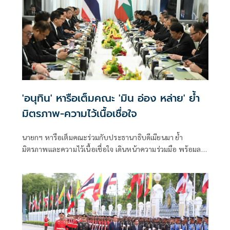
'อนุทิน' หารือเต็มคณะ 'มิน อ่อง หล่าย' ย้ำ
มิตรภาพ-ความไว้เนื้อเชื่อใจ
นายกฯ หารือเต็มคณะร่วมกับประธานาธิบดีเมียนมา ย้ำ
มิตรภาพและความไว้เนื้อเชื่อใจ เดินหน้าความร่วมมือ พร้อมลง
นาม MOU 3 ฉบับ เสริมสร้างความร่วมมือแรงงาน -จัดการ
คุณภาพน้ำ -เทคโนโลยีอวกาศ