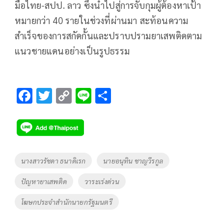
มือไทย-สปป. ลาว ซึ่งนำไปสู่การจับกุมผู้ต้องหาเป้า
หมายกว่า 40 รายในช่วงที่ผ่านมา สะท้อนความ
สำเร็จของการสกัดกั้นและปราบปรามยาเสพติดตาม
แนวชายแดนอย่างเป็นรูปธรรม
F
T
C
Li
S
ac
wi
o
n
h
e
tt
p
e
ar
b
er
y
e
o
Li
Tags
นางสาวรัชดา ธนาดิเรก
นายอนุทิน ชาญวีรกูล
o
n
ปัญหายาเสพติด
วาระเร่งด่วน
k
k
โฆษกประจำสำนักนายกรัฐมนตรี