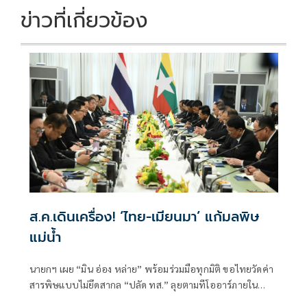
ข่าวที่เกี่ยวข้อง
ส.ค.เดินเครื่อง! ‘ไทย-เมียนมา’ แก้มลพิษ
แม่นํ้า
นายกฯ เผย “มิน อ่อง หล่าย” พร้อมร่วมมือทุกมิติ ขอไทยวัดค่า
สารพิษแบบไม่ยึดสากล “ปลัด ทส.” ลุยตามทีโออาร์ภายใน
ส.ค.นี้ “เด็กส้ม” ซัดปูพรมแดงรับเป็นจุดต่ำที่สุดของยุทธศาสตร์