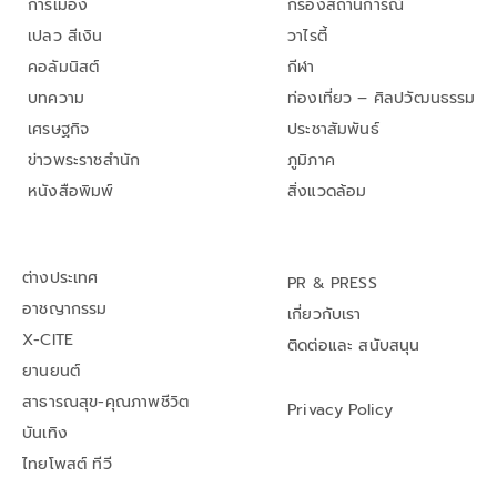
การเมือง
กรองสถานการณ์
เปลว สีเงิน
วาไรตี้
คอลัมนิสต์
กีฬา
บทความ
ท่องเที่ยว – ศิลปวัฒนธรรม
เศรษฐกิจ
ประชาสัมพันธ์
ข่าวพระราชสำนัก
ภูมิภาค
หนังสือพิมพ์
สิ่งแวดล้อม
ต่างประเทศ
PR & PRESS
อาชญากรรม
เกี่ยวกับเรา
X-CITE
ติดต่อและ สนับสนุน
ยานยนต์
สาธารณสุข-คุณภาพชีวิต
Privacy Policy
บันเทิง
ไทยโพสต์ ทีวี