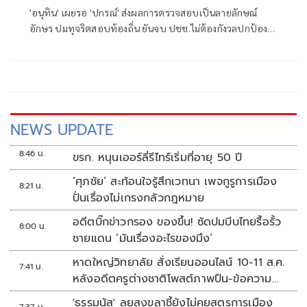
'อนุทิน' เผยรอ 'ปกรณ์' ส่งผลการตรวจสอบเป็นลายลักษณ์
อักษร ปมทุจริตสอบท้องถิ่น ยันจบ ปชช.ไม่ต้องกังวลปกป้อง
ใคร พอใจ ขรก.ยึดแนวทางปิดชื่อถือพฤติกรรม บอกไม่มีใครวิ่ง
เต้นได้ ชี้รีเซ็ต มท.จบใน ก.ย.นี้
NEWS UPDATE
8:46 น.
ขรก. หนุนเออร์ลี่รีไทร์เริ่มที่อายุ 50 ปี
‘ศุภชัย’ สะท้อนใจรู้สึกเวทนา เพจกูรูการเมือง
8:21 น.
ปั่นเรื่องไม่เกรงกลัวกฎหมาย
อดีตบิ๊กข่าวกรอง ของขึ้น! ซัดปมบีบไทยรื้อรั้ว
8:00 น.
ชายแดน ‘มันเรื่องอะไรของมึง’
หาดใหญ่วิทยาลัย สั่งเรียนออนไลน์ 10-11 ส.ค.
7:41 น.
หลังอดีตครูต่างชาติโพสต์ภาพปืน-ข้อความ
ข่มขู่
'ธรรมนัส' ลุยสงขลาชี้ยังไม่คุยสูตรการเมือง