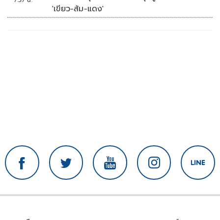
7:37 น.
'เขียว-ส้ม-แดง'