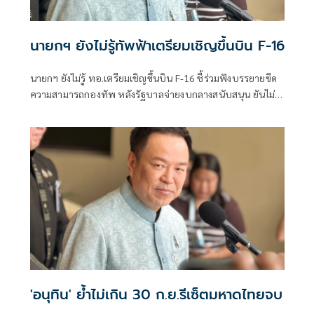
นายกฯ ยังไม่รู้ทัพฟ้าเตรียมเชิญขึ้นบิน F-16
นายกฯ ยังไม่รู้ ทอ.เตรียมเชิญขึ้นบิน F-16 ชี้ร่วมฟังบรรยายขีด
ความสามารถกองทัพ หลังรัฐบาลจ่ายงบกลางสนับสนุน ยันไม่
ได้แสดงเขี้ยวเล็บ ไม่มีขอบินดูชายแดน
'อนุทิน' ย้ำไม่เกิน 30 ก.ย.รีเซ็ตมหาดไทยจบ