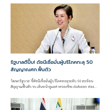
การทูตไทยบนเวทีโลก
รัฐบาลตีปี๊บ! ดัชนีเชื่อมั่นผู้บริโภคทะลุ 50
สัญญาณศก.ฟื้นตัว
'โฆษกรัฐบาล' ชี้ดัชนีเชื่อมั่นผู้บริโภคทะลุระดับ 50 สะท้อน
สัญญาณฟื้นตัว รบ.เดินหน้าดูแลค่าครองชีพ เร่งส่งออก ท่อง
เที่ยว และการลงทุนต่อเนื่อง