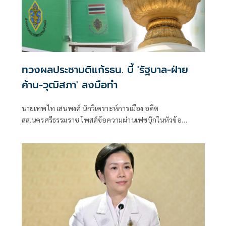
ทวงผลประชามติแก้รธน. บี้ 'รัฐบาล-ฝ่าย
ค้าน-วุฒิสภา' ลงมือทำ
นายเทพไท เสนพงศ์ นักวิเคราะห์การเมือง อดีต
สส.นครศรีธรรมราช โพสต์ข้อความผ่านเฟซบุ๊กในหัวข้อ
"กระตุกเตือน : ทวงผลประชามติ แก้ไขรัฐธรรมนูญ" โดยระบุว่า