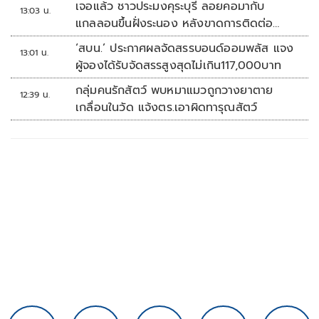
เจอแล้ว ชาวประมงคุระบุรี ลอยคอมากับ
13:03 น.
แกลลอนขึ้นฝั่งระนอง หลังขาดการติดต่อ
หลายวัน
‘สบน.’ ประกาศผลจัดสรรบอนด์ออมพลัส แจง
13:01 น.
ผู้จองได้รับจัดสรรสูงสุดไม่เกิน117,000บาท
กลุ่มคนรักสัตว์ พบหมาแมวถูกวางยาตาย
12:39 น.
เกลื่อนในวัด แจ้งตร.เอาผิดทารุณสัตว์