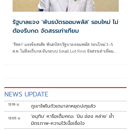
รัฐบาลแจง 'พันธบัตรออมพลัส' รอบใหม่ ไม่
ต้องรีบกด จัดสรรเท่าเทียม
'รัชดา' แจงข้อสงสัย พันธบัตรรัฐบาลออมพลัส รอบใหม่ 3–5
ส.ค. ไม่ต้องรีบกด ยันระบบ Small Lot First จัดสรรเท่าเทียม
ทุกราย
NEWS UPDATE
13:19 น.
ภูเขาไฟในกัวเตมาลาหยุดปะทุแล้ว
'อนุทิน' หารือเต็มคณะ 'มิน อ่อง หล่าย' ย้ำ
13:05 น.
มิตรภาพ-ความไว้เนื้อเชื่อใจ