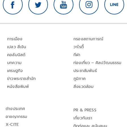
การเมือง
กรองสถานการณ์
เปลว สีเงิน
วาไรตี้
คอลัมนิสต์
กีฬา
บทความ
ท่องเที่ยว – ศิลปวัฒนธรรม
เศรษฐกิจ
ประชาสัมพันธ์
ข่าวพระราชสำนัก
ภูมิภาค
หนังสือพิมพ์
สิ่งแวดล้อม
ต่างประเทศ
PR & PRESS
อาชญากรรม
เกี่ยวกับเรา
X-CITE
ติดต่อและ สนับสนุน