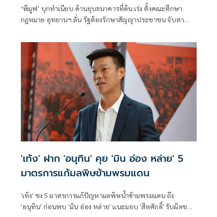
‘พีมูฟ’ บุกทำเนียบ ค้านยุบธนาคารที่ดิน เร่ง ตั้งคณะศึกษา
กฎหมาย อุทยานฯ ลั่น รัฐต้องรักษาสัญญาประชาชน จับตา
‘ทรงศักดิ์’ เตรียมคุยบ่ายนี้
'เท้ง' ฝาก 'อนุทิน' คุย 'มิน อ่อง หล่าย' 5
มาตรการแก้มลพิษข้ามพรมแดน
'เท้ง' ชง 5 มาตรการแก้ปัญหามลพิษน้ำข้ามพรมแดน ถึง
'อนุทิน' ก่อนพบ 'มิน อ่อง หล่าย' แนะมอบ 'สีหศักดิ์' รับผิดชอบ