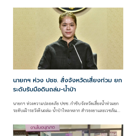
หลัก ฝ่ายค้านติดตามความคืบหน้าทุกไตรมาส
นายกฯ ห่วง ปชช. สั่งจังหวัดเสี่ยงท่วม ยก
ระดับรับมือดินถล่ม-น้ำป่า
นายกฯ ห่วงความปลอดภัย ปชช. กำชับจังหวัดเสี่ยงน้ำท่วมยก
ระดับเฝ้าระวังดินถล่ม-น้ำป่าไหลหลาก สำรองยาและเวชภัณฑ์
ไม่น้อยกว่า 72 ชม. ดูแลผู้ป่วยกลุ่มเปราะบางใกล้ชิด