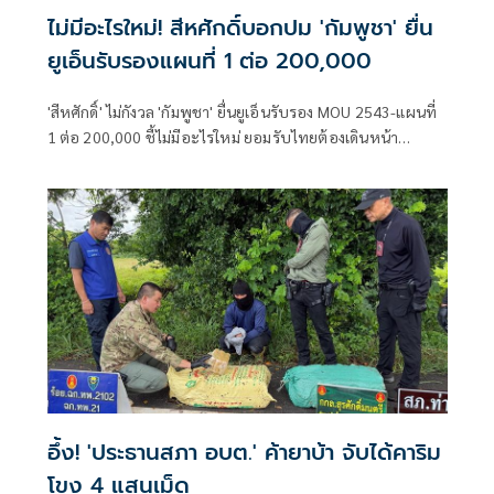
ไม่มีอะไรใหม่! สีหศักดิ์บอกปม 'กัมพูชา' ยื่น
ยูเอ็นรับรองแผนที่ 1 ต่อ 200,000
'สีหศักดิ์' ไม่กังวล 'กัมพูชา' ยื่นยูเอ็นรับรอง MOU 2543-แผนที่
1 ต่อ 200,000​ ชี้ไม่มีอะไรใหม่ ยอมรับไทยต้องเดินหน้า
UNCLOS หลัง 'กัมพูชา' เมินเจรจาทวิภาคี เตือนกรรมการสิทธิฯ
ระวังตกเป็นเครื่องมือเขมร​
อึ้ง! 'ประธานสภา อบต.' ค้ายาบ้า จับได้คาริม
โขง 4 แสนเม็ด