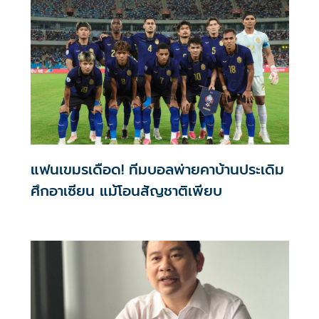
แฟนเขมรเดือด! ทีมบอลพ่ายคาบ้านประเดิม
ศึกอาเซียน แม้โอนสัญชาติเพียบ