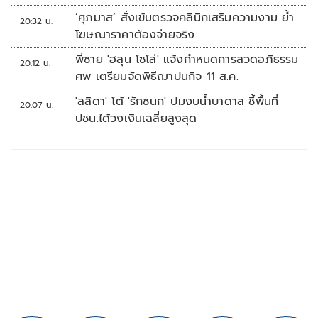
‘ศุภมาส’ สั่งเข้มตรวจคลินิกเสริมความงาม ย้ำ
20:32 น.
โฆษณาราคาต้องจ่ายจริง
พี่ชาย 'ฮลุน โซโล่' แจ้งกำหนดการสวดอภิธรรม
20:12 น.
ศพ เตรียมจัดพิธีฌาปนกิจ 11 ส.ค.
'ลลิดา' โต้ 'รักชนก' ปมงบน้ำบาดาล ชี้พื้นที่
20:07 น.
ปชน.ได้วงเงินเฉลี่ยสูงสุด