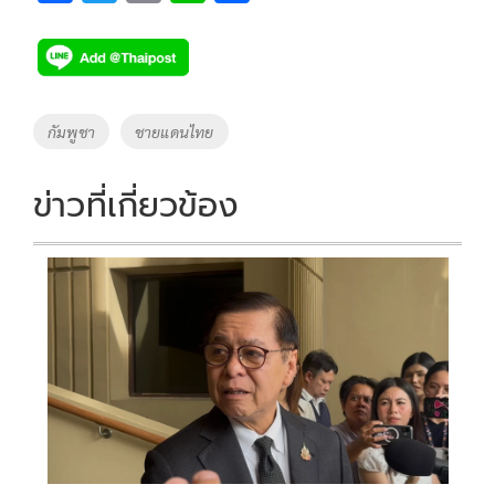
ac
wi
o
n
h
e
tt
p
e
ar
b
er
y
e
o
Li
Tags
กัมพูชา
ชายแดนไทย
o
n
k
k
ข่าวที่เกี่ยวข้อง