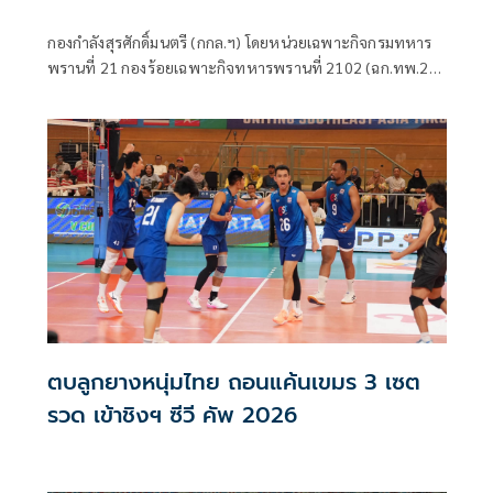
กองกำลังสุรศักดิ์มนตรี (กกล.ฯ) โดยหน่วยเฉพาะกิจกรมทหาร
พรานที่ 21 กองร้อยเฉพาะกิจทหารพรานที่ 2102 (ฉก.ทพ.21
ร้อย.ฉก.ทพ.2102) ต.ไชยบุรี อ.ท่าอุเทน จ.นครพนม
ตบลูกยางหนุ่มไทย ถอนแค้นเขมร 3 เซต
รวด เข้าชิงฯ ซีวี คัพ 2026