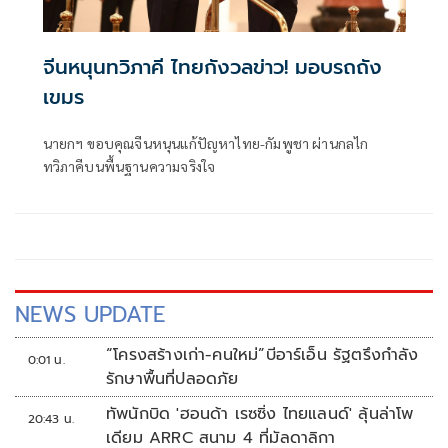
จีนหนุนทวิภาคี ไทยกังวลข่าว! มอบรถถัง
เขมร
นายกฯ ขอบคุณจีนหนุนแก้ปัญหาไทย-กัมพูชา ผ่านกลไก
ทวิภาคีบนพื้นฐานความจริงใจ
NEWS UPDATE
“โครงสร้างเก่า-คนใหม่”บีอาร์เอ็น รัฐตรึงกำลัง
0:01 น.
รักษาพื้นที่ปลอดภัย
ทัพนักบิด 'ฮอนด้า เรซซิ่ง ไทยแลนด์' ลุ้นล่าโพ
20:43 น.
เดียม ARRC สนาม 4 ที่มัลดาลิกา