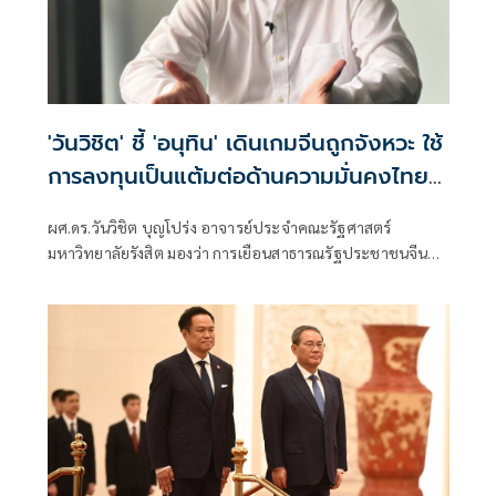
'วันวิชิต' ชี้ 'อนุทิน' เดินเกมจีนถูกจังหวะ ใช้
การลงทุนเป็นแต้มต่อด้านความมั่นคงไทย
สร้างมูลค่าเพิ่มในสายตาจีนเหนือกัมพูชา
ผศ.ดร.วันวิชิต บุญโปร่ง อาจารย์ประจำคณะรัฐศาสตร์
มหาวิทยาลัยรังสิต มองว่า การเยือนสาธารณรัฐประชาชนจีน
ของนายกรัฐมนตรี นายอนุ