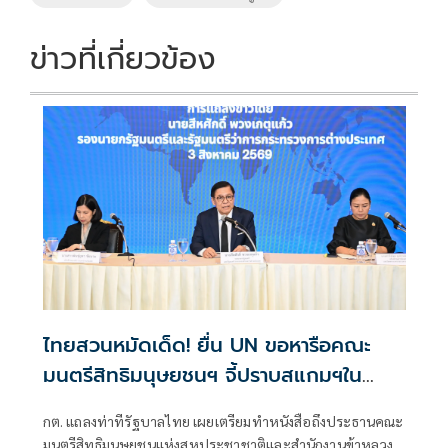
o
n
k
k
ข่าวที่เกี่ยวข้อง
ไทยสวนหมัดเด็ด! ยื่น UN ขอหารือคณะ
มนตรีสิทธิมนุษยชนฯ จี้ปราบสแกมฯใน
กัมพูชา โต้ยิบรายงาน 'ทอม แอนดรูว์ส'
กต. แถลงท่าทีรัฐบาลไทย เผยเตรียมทำหนังสือถึงประธานคณะ
มนตรีสิทธิมนุษยชนแห่งสหประชาชาติและสำนักงานข้าหลวง