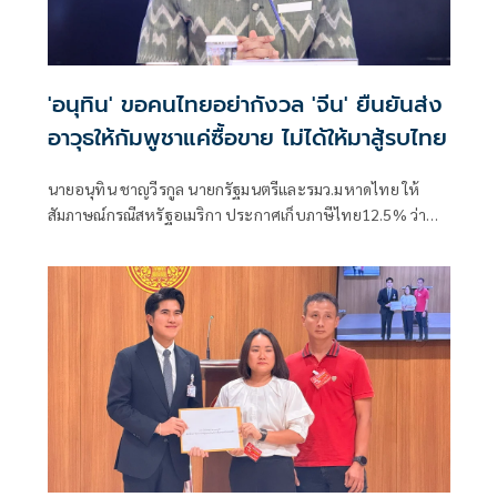
'อนุทิน' ขอคนไทยอย่ากังวล 'จีน' ยืนยันส่ง
อาวุธให้กัมพูชาแค่ซื้อขาย ไม่ได้ให้มาสู้รบไทย
นายอนุทิน ชาญวีรกูล นายกรัฐมนตรีและรมว.มหาดไทย ให้
สัมภาษณ์กรณีสหรัฐอเมริกา ประกาศเก็บภาษีไทย12.5% ว่า
เป็นการปรับให้เข้าเกณฑ์ ได้รับรายงานเบื้องต้นว่าไทยได้
12.5% ตนเร่งให้หน่วยงานที่เกี่ยวของไปดำเนินการแก้ไข ซึ่งมี
เรื่องที่เกี่ยวกับแรงงานภาคบังคับอะไรสักอย่างหนึ่ง ตนยังต้อง
ไปลงในรายละเอียดว่าทำไมไม่มีการดำเนินการด้านนี้ให้เ