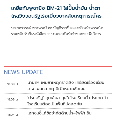
เหยื่อกัมพูชายิง BM-21 ใส่ปั๊มน้ำมัน น้ำตา
ไหลวิงวอนรัฐเร่งเยียวยาหลังเหตุการณ์ครบ
1 ปี
นายวสวรรธน์ พวงพรศรี สส.บัญชีรายชื่อ และหัวหน้าพรรคไท
รวมพลัง รับยื่นหนังสือจาก นางกมนรัตน์ เจ้าของสถานีบริการ
น้ำมัน ปตท.บ้านผือ (บ้านน้ำเย็น) อำเภอกันทรลักษ์ จังหวัด
ศรีสะเกษ ที่ได้รับความเสียหายจากเหตุการณ์จรวด BM-21 ตก
ใส่ เมื่อ 24 ก.ค. 2568 แต่จนถึงขณะนี้ยังไม่ได้การเยียวยา
NEWS UPDATE
นายกฯ เผยสาเหตุกราดยิง เครียดเรื่องเรียน
18:09 น.
วางแผนก่อเหตุ มีเป้าหมายชัดเจน
'ประเสริฐ' คุมเข้มอาวุธในโรงเรียนทั่วประเทศ โว
18:08 น.
โรงเรียนต้องเป็นพื้นที่ปลอดภัย
เอกชนชี้แก้ข้อจำกัดด้านน้ำ–ไฟฟ้า รับ
18:04 น.