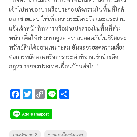
เข้าไปหาของป่าหรือประกอบกิจกรรมในพื้นที่ใกล้
แนวชายแดน ให้เพิ่มความระมัดระวัง และประสาน
แจ้งเจ้าหน้าที่ทหารหรือฝ่ายปกครองในพื้นที่ล่วง
หน้า เพื่อให้สามารถดูแล ความปลอดภัยในชีวิตและ
ทรัพย์สินได้อย่างเหมาะสม อันจะช่วยลดความเสี่ยง
ต่อการพลัดหลงหรือการกระทำที่อาจเข้าข่ายผิด
กฎหมายของประเทศเพื่อนบ้านต่อไป”
F
T
C
Li
S
ac
wi
o
n
h
e
tt
p
e
ar
b
er
y
e
o
Li
Tags
กองทัพภาค 2
ชายแดนไทยกัมพูชา