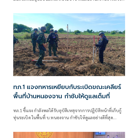
ใหญ่สิทธิมนุษยชน ที่นครเจนีวา หลัง “ทอม แอนดรูส์” เสนอ
รายงานพิเศษพาดพิงประเทศไทย มีหลายประเด็นที่ไม่เห็นด้วย
ชี้กระทบความเป็นกลาง -เที่ยงธรรม “สีหศักดิ์”
ทภ.1 แจงทหารเหยียบกับระเบิดขณะเคลียร์
พื้นที่บ้านหนองจาน กำชับให้ดูแลเต็มที่
ทภ.1 ชี้แจง กำลังพลได้รับอุบัติเหตุจากการปฏิบัติหน้าที่เก็บกู้
ทุ่นระเบิด ในพื้นที่ บ.หนองจาน กำชับให้ดูแลอย่างดีที่สุด
พร้อมเน้นย้ำให้ปฏิบัติหน้าที่อย่างความรอบคอบไม่ประมาท
ปัจจุบันสร้างพื้นที่ปลอดภัยแล้ว 76.73%