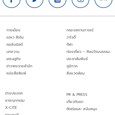
การเมือง
กรองสถานการณ์
เปลว สีเงิน
วาไรตี้
คอลัมนิสต์
กีฬา
บทความ
ท่องเที่ยว – ศิลปวัฒนธรรม
เศรษฐกิจ
ประชาสัมพันธ์
ข่าวพระราชสำนัก
ภูมิภาค
หนังสือพิมพ์
สิ่งแวดล้อม
ต่างประเทศ
PR & PRESS
อาชญากรรม
เกี่ยวกับเรา
X-CITE
ติดต่อและ สนับสนุน
ยานยนต์