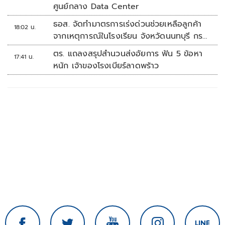
ศูนย์กลาง Data Center
ธอส. จัดทำมาตรการเร่งด่วนช่วยเหลือลูกค้า
18:02 น.
จากเหตุการณ์ในโรงเรียน จังหวัดนนทบุรี กรณี
เสียชีวิตหรือทุพพลภาพลดดอกเบี้ยเหลือ
ตร. แถลงสรุปสำนวนส่งอัยการ ฟัน 5 ข้อหา
17:41 น.
0.01% ต่อปี ตลอดอายุสัญญา
หนัก เจ้าของโรงเบียร์ลาดพร้าว