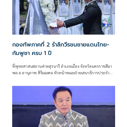
กองทัพภาคที่ 2 รำลึกวีรชนชายแดนไทย-
กัมพูชา ครบ 1 ปี
ที่พุทธศาสนสถานค่ายสุรนารี อำเภอเมือง จังหวัดนครราชสีมา
พล.อ.อานุภาพ ศิริมณฑล หัวหน้าคณะฝ่ายเสนาธิการประจำผู้
บัญชาการทหารบก ในฐานะผู้แทนผู้บัญชาการทหารบก พร้อม
ด้วย พล.ท.ชัยรัตน์ ธรรมชาติ หัวหน้าสำนักงานคณะฝ่าย
เสนาธิการประจำผู้บังคับบัญชา พล.ท.นฤดล สุขมา ผู้บัญชาการ
หน่วยบัญชาการรักษาดินแดน