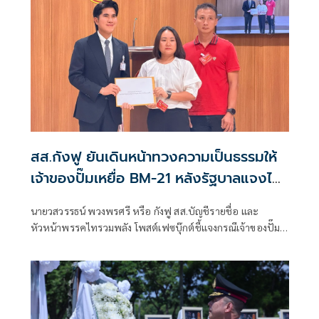
สส.กังฟู ยันเดินหน้าทวงความเป็นธรรมให้
เจ้าของปั๊มเหยื่อ BM-21 หลังรัฐบาลแจงไม่
เข้าหลักเกณฑ์เยียวยา
นายวสวรรธน์ พวงพรศรี หรือ กังฟู สส.บัญชีรายชื่อ และ
หัวหน้าพรรคไทรวมพลัง โพสต์เฟซบุ๊กต์ชี้แจงกรณีเจ้าของปั๊ม
น้ำมัน ปตท. สาขาบ้านผือ อำเภอกันทรลักษ์ จังหวัดศรีสะเกษ ที่
เสียหายจากจรวด BM-21 ของกัมพูชา ออกมาร้องเรียนว่ายังไม่
ได้รับเงินเยียวจากภาครัฐ ก่อนที่นางสาวรัชดา ธนาดิเรก โฆษก
ประจำสำนักนายกรัฐมนตรี ยืนยันว่า