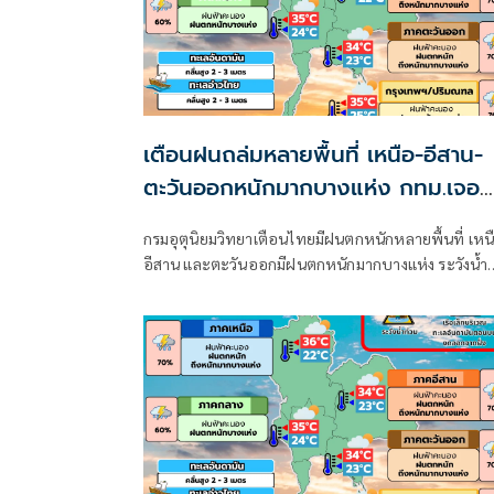
เตือนฝนถล่มหลายพื้นที่ เหนือ-อีสาน-
ตะวันออกหนักมากบางแห่ง กทม.เจอ
70%
กรมอุตุนิยมวิทยาเตือนไทยมีฝนตกหนักหลายพื้นที่ เหน
อีสาน และตะวันออกมีฝนตกหนักมากบางแห่ง ระวังน้ำ
ท่วมฉับพลัน-น้ำป่าไหลหลาก ขณะที่อันดามันตอนบน
อ่าวไทยตอนบนคลื่นสูง 2-3 เมตร เรือเล็กควรงดออกจา
ฝั่ง ส่วนไต้ฝุ่น “ดอลฟิน” ไม่เข้าไทย