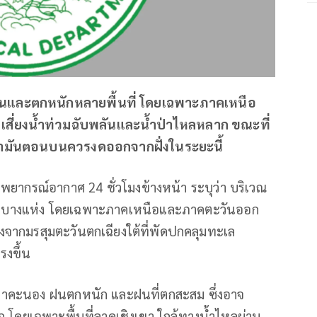
ขึ้นและตกหนักหลายพื้นที่ โดยเฉพาะภาคเหนือ
สี่ยงน้ำท่วมฉับพลันและน้ำป่าไหลหลาก ขณะที่
ันดามันตอนบนควรงดออกจากฝั่งในระยะนี้
ยากรณ์อากาศ 24 ชั่วโมงข้างหน้า ระบุว่า บริเวณ
ักบางแห่ง โดยเฉพาะภาคเหนือและภาคตะวันออก
องจากมรสุมตะวันตกเฉียงใต้ที่พัดปกคลุมทะเล
รงขึ้น
ฟ้าคะนอง ฝนตกหนัก และฝนที่ตกสะสม ซึ่งอาจ
 โดยเฉพาะพื้นที่ลาดเชิงเขา ใกล้ทางน้ำไหลผ่าน