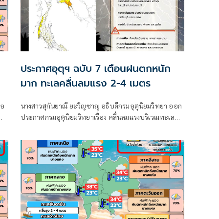
ประกาศอุตุฯ ฉบับ 7 เตือนฝนตกหนัก
มาก ทะเลคลื่นลมแรง 2-4 เมตร
ือ
นางสาวสุกันยาณี ยะวิญชาญ อธิบดีกรมอุตุนิยมวิทยา ออก
ประกาศกรมอุตุนิยมวิทยาเรื่อง คลื่นลมแรงบริเวณทะเล
และ
อันดามันตอนบนและอ่าวไทยตอนบน และฝนตกหนักถึง
ก
หนักมากบริเวณประเทศไทย