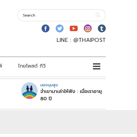
LINE : @THAIPOST
พ์
ไทยโพสต์ ทีวี
มองมุมสูง
จำเขามาเล่าให้ฟัง : เมื่อเราอายุ
80 ปี