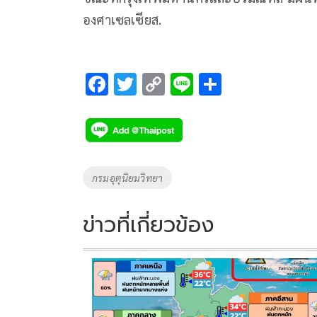
องศาเซลเซียส.
F
T
C
Li
S
ac
wi
o
n
h
e
tt
p
e
ar
b
er
y
e
o
Li
Tags
กรมอุตุนิยมวิทยา
o
n
k
k
ข่าวที่เกี่ยวข้อง