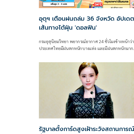
อุตุฯ เตือนฝนถล่ม 36 จังหวัด อัปเด
เส้นทางไต้ฝุ่น 'ดอลฟิน'
กรมอุตุนิยมวิทยา พยากรณ์อากาศ 24 ชั่วโมงข้างหน้าว่า
ประเทศไทยมีฝนตกหนักบางแห่ง และมีฝนตกหนักมาก
บางพื้นที่ในภาคเหนือ ภาคตะวันออกเฉียงเหนือ และภ
ตะวันออก
รัฐบาลตั้งการ์ดสูงเฝ้าระวังสถานการณ