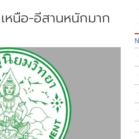
น เหนือ-อีสานหนักมาก
N