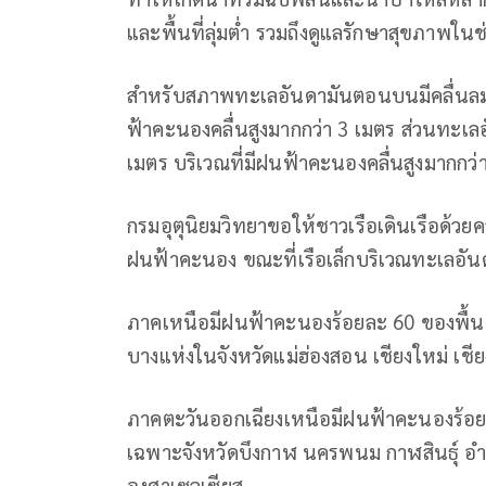
และพื้นที่ลุ่มต่ำ รวมถึงดูแลรักษาสุขภาพใ
สำหรับสภาพทะเลอันดามันตอนบนมีคลื่นลมค่
ฟ้าคะนองคลื่นสูงมากกว่า 3 เมตร ส่วนทะเ
เมตร บริเวณที่มีฝนฟ้าคะนองคลื่นสูงมากกว่
กรมอุตุนิยมวิทยาขอให้ชาวเรือเดินเรือด้วยควา
ฝนฟ้าคะนอง ขณะที่เรือเล็กบริเวณทะเลอั
ภาคเหนือมีฝนฟ้าคะนองร้อยละ 60 ของพื้น
บางแห่งในจังหวัดแม่ฮ่องสอน เชียงใหม่ เชี
ภาคตะวันออกเฉียงเหนือมีฝนฟ้าคะนองร้อยล
เฉพาะจังหวัดบึงกาฬ นครพนม กาฬสินธุ์ อำ
องศาเซลเซียส