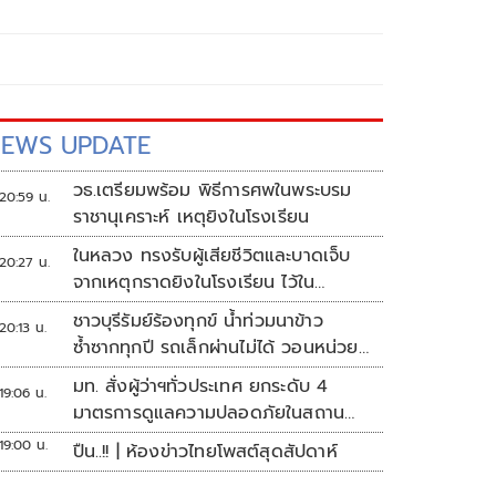
EWS UPDATE
วธ.เตรียมพร้อม พิธีการศพในพระบรม
20:59 น.
ราชานุเคราะห์ เหตุยิงในโรงเรียน
ในหลวง ทรงรับผู้เสียชีวิตและบาดเจ็บ
20:27 น.
จากเหตุกราดยิงในโรงเรียน ไว้ใน
พระบรมราชานุเคราะห์
ชาวบุรีรัมย์ร้องทุกข์ น้ำท่วมนาข้าว
20:13 น.
ซ้ำซากทุกปี รถเล็กผ่านไม่ได้ วอนหน่วย
งานเร่งแก้ไข
มท. สั่งผู้ว่าฯทั่วประเทศ ยกระดับ 4
19:06 น.
มาตรการดูแลความปลอดภัยในสถาน
ศึกษา
19:00 น.
ปืน..!! | ห้องข่าวไทยโพสต์สุดสัปดาห์