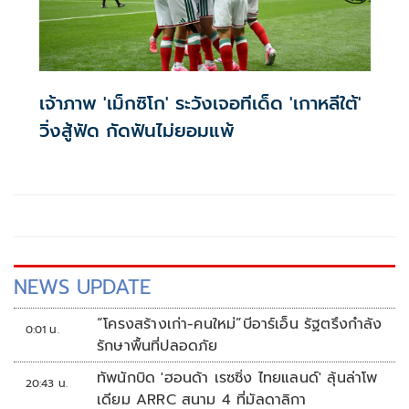
เจ้าภาพ 'เม็กซิโก' ระวังเจอทีเด็ด 'เกาหลีใต้'
วิ่งสู้ฟัด กัดฟันไม่ยอมแพ้
NEWS UPDATE
“โครงสร้างเก่า-คนใหม่”บีอาร์เอ็น รัฐตรึงกำลัง
0:01 น.
รักษาพื้นที่ปลอดภัย
ทัพนักบิด 'ฮอนด้า เรซซิ่ง ไทยแลนด์' ลุ้นล่าโพ
20:43 น.
เดียม ARRC สนาม 4 ที่มัลดาลิกา