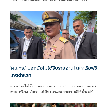
นักกีฬาเทควันโดทีมชาติไทย ชุดใหญ่ เข้าร่วมการแข่งขัน
รายการสำคัญที่เมืองชุนชอน ประเทศเกาหลีใต้ รวม 2 รายการ
ประกอบด้วย รายการ "Chuncheon 2026 World Taekwondo
World Cup Team Championships Series" ระหว่างวันที่ 14-
16 ก.ค.69 ต่อเนื่องด้วยรายการ "2026 Chuncheon Korea
Open International Taekwondo Championships" ระหว่าง
วันที่ 18-22 ก.ค.69
'ผบ.ทร.' บอกยังไม่ได้รับรายงาน! เคาะเรือฟริ
เกตลำแรก
ผบ.ทร. ยังไม่ได้รับรายงานจาก 'คณะกรรมการฯ' หลังสะพัด ทร.
เคาะ 'ฟริเกต' ลำแรก 'บริษัท Hanwha' จากเกาหลีใต้ ย้ำขอให้
รอ ยังตอบอะไรไม่ได้ ถ้าตอบไป จะผิดกฎหมาย