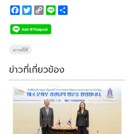
F
T
C
Li
S
ac
wi
o
n
h
e
tt
p
e
ar
b
er
y
e
o
Li
Tags
เกาหลีใต้
o
n
k
k
ข่าวที่เกี่ยวข้อง