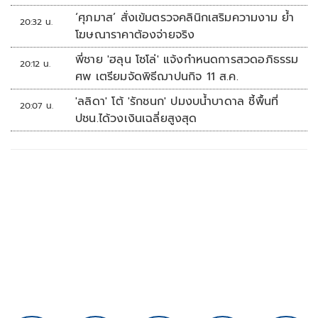
‘ศุภมาส’ สั่งเข้มตรวจคลินิกเสริมความงาม ย้ำ
20:32 น.
โฆษณาราคาต้องจ่ายจริง
พี่ชาย 'ฮลุน โซโล่' แจ้งกำหนดการสวดอภิธรรม
20:12 น.
ศพ เตรียมจัดพิธีฌาปนกิจ 11 ส.ค.
'ลลิดา' โต้ 'รักชนก' ปมงบน้ำบาดาล ชี้พื้นที่
20:07 น.
ปชน.ได้วงเงินเฉลี่ยสูงสุด