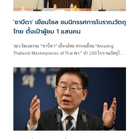
'ซาบีดา' เยือนโซล ชมนิทรรศการโบราณวัตถุ
ไทย ตั้งเป้าผู้ชม 1 แสนคน
รมว.วัฒนธรรม ”ซาบีดา“ เยือนโซล ตรวจเยี่ยม “Amazing
Thailand: Masterpieces of Thai Art” นำ 200 โบราณวัตถุไทย
จัดแสดงในพิพิธภัณฑสถานแห่งชาติเกาหลีใต้ นักท่องเที่ยวให้
ความสนใจ ตั้งเป้ายอดผู้เข้าชมไม่ต่ำกว่า 1 แสนคน