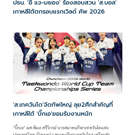
ปธน. 'อี แจ-มยอง' ร้องสอบสวน 'ส.บอล'
เกาหลีใต้ตกรอบแรกเวิลด์ คัพ 2026
'ส.เทควันโด'จัดทัพใหญ่ ลุย2ศึกสำคัญที่
เกาหลีใต้ 'บิ๊กเอ'ยอมรับงานหนัก
"บิ๊กเอ" ผศ.พิมล ศรีวิกรม์ นายสมาคมกีฬาเทควันโดแห่ง
ประเทศไทย เปิดเผยว่า สมาคมกีฬาเทควันโดฯ เตรียมส่ง