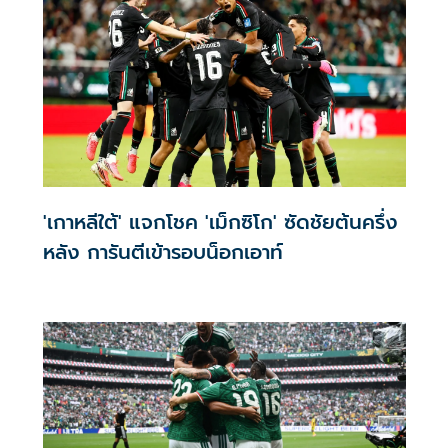
'เกาหลีใต้' แจกโชค 'เม็กซิโก' ซัดชัยต้นครึ่ง
หลัง การันตีเข้ารอบน็อกเอาท์